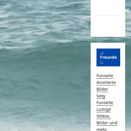
Über
Schmunzeln.net
Versicherung
& Co.
..:
Freunde
:..
Funseite
Animierte
Bilder
Sexy
Funseite
Lustige
Videos,
Bilder und
mehr