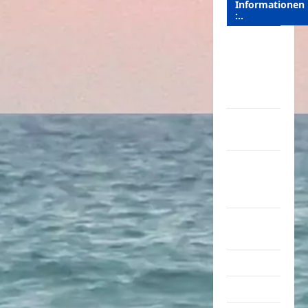
Informationen
:..
Das
Funportal
für Spass &
Unterhaltung
Geld /
Kredit
Impressum
–
Datenschutz
Kontakt /
Mitmachen
Linktausch
Partnerseiten