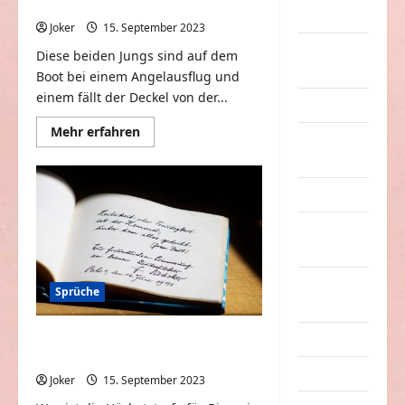
Wasserflaschendeckel zu retten
Sachen
Joker
15. September 2023
0
Party &
Diese beiden Jungs sind auf dem
Feiern
Boot bei einem Angelausflug und
einem fällt der Deckel von der...
Picdump
Mehr
Mehr erfahren
Pleiten &
Informationen
über
Pannen
Junge
fällt
in
Sonstiges
See,
um
soziale
Wasserflaschendeckel
zu
Taten
retten
Sport &
Sprüche
Turnen
Umgang mit einer oder zwei
Sprüche
Schwiegermütter
Streiche
Joker
15. September 2023
0