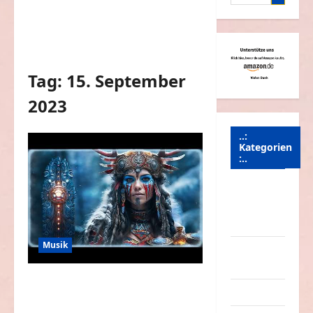
nach:
Tag:
15. September
2023
..:
Kategorien
:..
Animierte
Bilder &
Gifs
Musik
Arbeit &
Beruf
Schamanische Musik zur
Dummheiten
spirituellen Heilung von Körper und
Geist