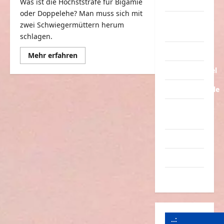
Tiere
Was ist die Höchststrafe für Bigamie
oder Doppelehe? Man muss sich mit
Urlaub &
zwei Schwiegermüttern herum
Erholung
schlagen.
Verarschung
Mehr
Mehr erfahren
Informationen
über
Verkehrsmittel
Umgang
mit
Verkehrsunfälle
einer
oder
zwei
Verrückte
Schwiegermütter
Sachen
Videos
Werbespots
Witze
..: