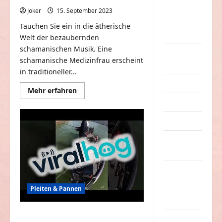
eklige
Joker
15. September 2023
0
Sachen
Tauchen Sie ein in die ätherische
Erwachsene
Welt der bezaubernden
schamanischen Musik. Eine
Essen &
schamanische Medizinfrau erscheint
Getränke
in traditioneller...
Freizeit
Mehr
Mehr erfahren
Informationen
Jugendliche
über
Schamanische
Musik
Kinder
zur
spirituellen
Heilung
Kunst &
von
Kultur
Körper
und
Geist
lustige
Sachen
Pleiten & Pannen
Musik
Junge fällt in See, um
nervige