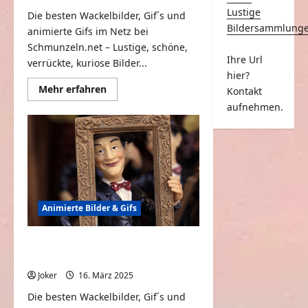
Lustige
Die besten Wackelbilder, Gif´s und
Bildersammlung
animierte Gifs im Netz bei
Schmunzeln.net – Lustige, schöne,
Ihre Url
verrückte, kuriose Bilder...
hier?
Mehr
Mehr erfahren
Kontakt
Informationen
aufnehmen.
über
Animierte
Wackelbilder,
GIFs
&
Geschichten
#68
Animierte Bilder & Gifs
Animierte Gifs, Wackelbilder &
Geschichten #67
Joker
16. März 2025
0
Die besten Wackelbilder, Gif´s und