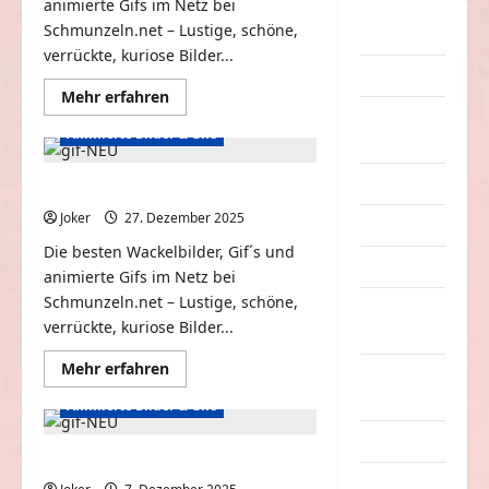
animierte Gifs im Netz bei
eklige
Schmunzeln.net – Lustige, schöne,
Sachen
verrückte, kuriose Bilder...
Erwachsene
Mehr
Mehr erfahren
Informationen
Essen &
über
Animierte Bilder & Gifs
Neue
Getränke
animierte
Gifs
Freizeit
#77
Lustige animierte Gifs #76
Joker
27. Dezember 2025
0
Jugendliche
Die besten Wackelbilder, Gif´s und
Kinder
animierte Gifs im Netz bei
Schmunzeln.net – Lustige, schöne,
Kunst &
verrückte, kuriose Bilder...
Kultur
Mehr
Mehr erfahren
lustige
Informationen
über
Sachen
Animierte Bilder & Gifs
Lustige
animierte
Musik
Gifs
#76
Sammlung an bewegten Gifs #75
nervige