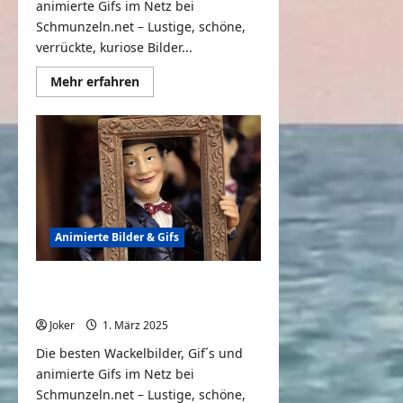
animierte Gifs im Netz bei
Schmunzeln.net – Lustige, schöne,
verrückte, kuriose Bilder...
Mehr
Mehr erfahren
Informationen
über
Animierte
Gifs,
Wackelbilder
&
Geschichten
#67
Animierte Bilder & Gifs
Animierte Gifs, Wackelbilder &
Geschichten #66
Joker
1. März 2025
0
Die besten Wackelbilder, Gif´s und
animierte Gifs im Netz bei
Schmunzeln.net – Lustige, schöne,