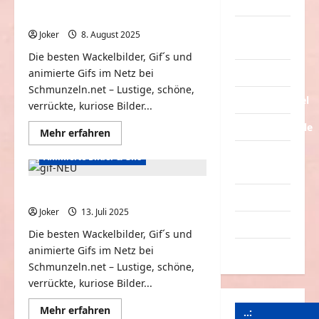
Animierte Wackelbilder und Gifs
Tiere
#73
Urlaub &
Joker
8. August 2025
0
Erholung
Die besten Wackelbilder, Gif´s und
Verarschung
animierte Gifs im Netz bei
Schmunzeln.net – Lustige, schöne,
Verkehrsmittel
verrückte, kuriose Bilder...
Verkehrsunfälle
Mehr
Mehr erfahren
Informationen
über
Verrückte
Animierte Bilder & Gifs
Animierte
Sachen
Wackelbilder
und
Gifs
Wackelbilder und Gifs #72
Videos
#73
Joker
13. Juli 2025
0
Werbespots
Die besten Wackelbilder, Gif´s und
animierte Gifs im Netz bei
Witze
Schmunzeln.net – Lustige, schöne,
verrückte, kuriose Bilder...
Mehr
Mehr erfahren
..: