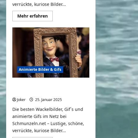
verrückte, kuriose Bilder...
Mehr
Mehr erfahren
Informationen
über
Animierte
Gifs,
Wackelbilder
&
Geschichten
#66
Animierte Bilder & Gifs
Animierte Gifs, Wackelbilder &
Geschichten #65
Joker
25. Januar 2025
0
Die besten Wackelbilder, Gif´s und
animierte Gifs im Netz bei
Schmunzeln.net – Lustige, schöne,
verrückte, kuriose Bilder...