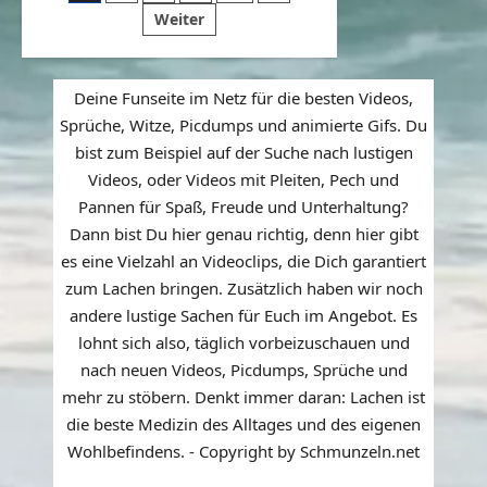
Wackelbilder
der
Weiter
&
Geschichten
Beiträge
#63
Deine Funseite im Netz für die besten Videos,
Sprüche, Witze, Picdumps und animierte Gifs. Du
bist zum Beispiel auf der Suche nach lustigen
Videos, oder Videos mit Pleiten, Pech und
Pannen für Spaß, Freude und Unterhaltung?
Dann bist Du hier genau richtig, denn hier gibt
es eine Vielzahl an Videoclips, die Dich garantiert
zum Lachen bringen. Zusätzlich haben wir noch
andere lustige Sachen für Euch im Angebot. Es
lohnt sich also, täglich vorbeizuschauen und
nach neuen Videos, Picdumps, Sprüche und
mehr zu stöbern. Denkt immer daran: Lachen ist
die beste Medizin des Alltages und des eigenen
Wohlbefindens. - Copyright by Schmunzeln.net