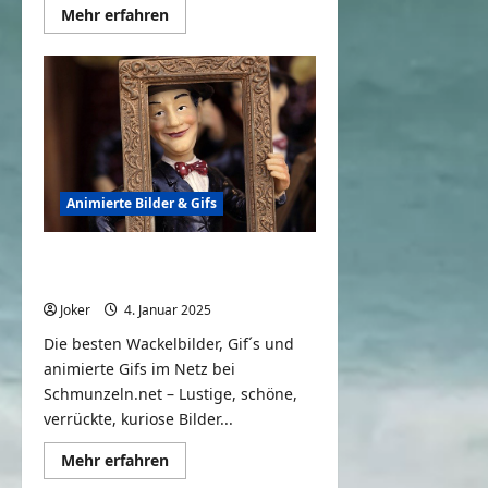
Mehr
Mehr erfahren
Informationen
über
Animierte
Gifs,
Wackelbilder
&
Geschichten
#65
Animierte Bilder & Gifs
Animierte Gifs, Wackelbilder &
Geschichten #64
Joker
4. Januar 2025
0
Die besten Wackelbilder, Gif´s und
animierte Gifs im Netz bei
Schmunzeln.net – Lustige, schöne,
verrückte, kuriose Bilder...
Mehr
Mehr erfahren
Informationen