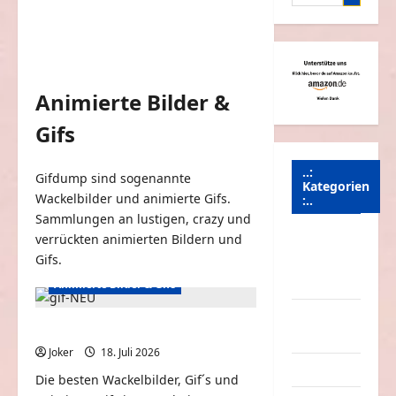
nach:
Animierte Bilder &
Gifs
..:
Gifdump sind sogenannte
Kategorien
Wackelbilder und animierte Gifs.
:..
Sammlungen an lustigen, crazy und
verrückten animierten Bildern und
Animierte
Gifs.
Bilder &
Gifs
Animierte Bilder & Gifs
Arbeit &
Neue animierte Gifs #77
Beruf
Joker
18. Juli 2026
0
Dummheiten
Die besten Wackelbilder, Gif´s und