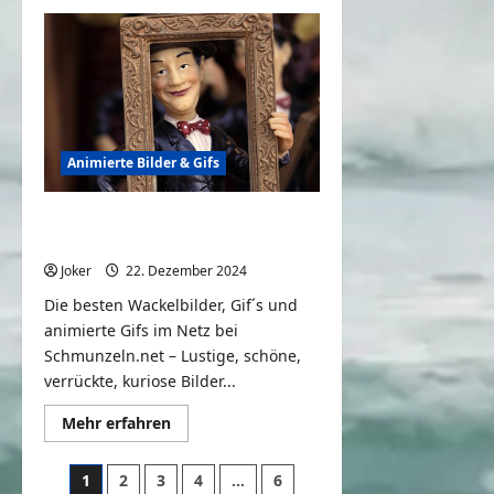
über
Animierte
Gifs,
Wackelbilder
&
Geschichten
#64
Animierte Bilder & Gifs
Animierte Gifs, Wackelbilder &
Geschichten #63
Joker
22. Dezember 2024
0
Die besten Wackelbilder, Gif´s und
animierte Gifs im Netz bei
Schmunzeln.net – Lustige, schöne,
verrückte, kuriose Bilder...
Mehr
Mehr erfahren
Informationen
über
Animierte
Seitennummerierung
1
2
3
4
…
6
Gifs,