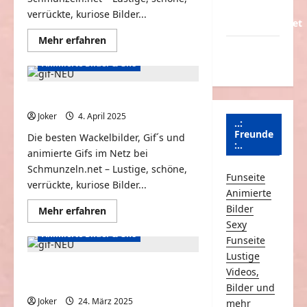
Über
verrückte, kuriose Bilder...
Schmunzeln.net
Mehr
Mehr erfahren
Versicherung
Informationen
über
Animierte Bilder & Gifs
& Co.
Animierte
Bilder
und
Wackelbilder
Animierte Bilder und GIFs #69
#70
Joker
4. April 2025
0
..:
Freunde
Die besten Wackelbilder, Gif´s und
:..
animierte Gifs im Netz bei
Schmunzeln.net – Lustige, schöne,
Funseite
verrückte, kuriose Bilder...
Animierte
Bilder
Mehr
Mehr erfahren
Informationen
Sexy
über
Animierte Bilder & Gifs
Animierte
Funseite
Bilder
Lustige
und
GIFs
Animierte Wackelbilder, GIFs &
Videos,
#69
Geschichten #68
Bilder und
Joker
24. März 2025
0
mehr