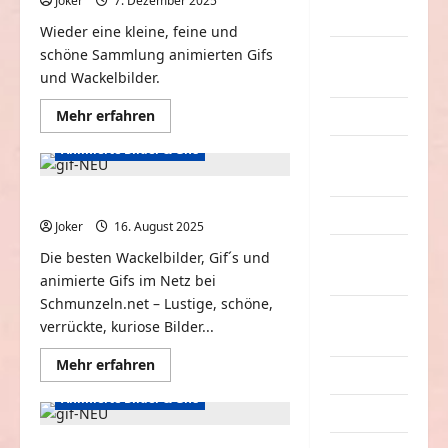
Joker
7. Dezember 2025
0
Sachen
Wieder eine kleine, feine und
schöne Sammlung animierten Gifs
Party &
und Wackelbilder.
Feiern
Mehr
Mehr erfahren
Picdump
Informationen
über
Animierte Bilder & Gifs
Pleiten &
Sammlung
an
Pannen
bewegten
Gifs
Wackelbilder und Gif #74
#75
Sonstiges
Joker
16. August 2025
0
soziale
Die besten Wackelbilder, Gif´s und
Taten
animierte Gifs im Netz bei
Schmunzeln.net – Lustige, schöne,
Sport &
verrückte, kuriose Bilder...
Turnen
Mehr
Mehr erfahren
Sprüche
Informationen
über
Animierte Bilder & Gifs
Wackelbilder
Streiche
und
Gif
#74