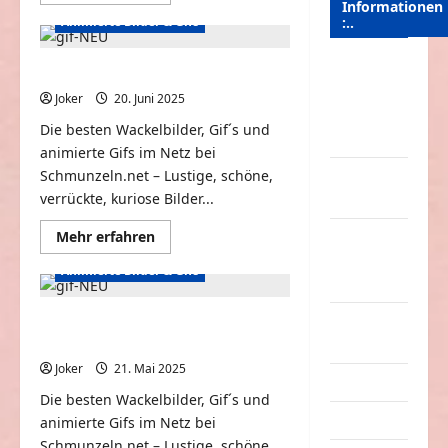
Informationen
Informationen
über
:..
Animierte Bilder & Gifs
Wackelbilder
und
Gifs
Das
#72
Animierte Wackelbilder #71
Funportal
Joker
20. Juni 2025
0
für Spass &
Die besten Wackelbilder, Gif´s und
Unterhaltung
animierte Gifs im Netz bei
Schmunzeln.net – Lustige, schöne,
Geld /
verrückte, kuriose Bilder...
Kredit
Mehr
Mehr erfahren
Impressum
Informationen
–
über
Animierte Bilder & Gifs
Animierte
Datenschutz
Wackelbilder
#71
Kontakt /
Animierte Bilder und Wackelbilder
#70
Mitmachen
Joker
21. Mai 2025
0
Linktausch
Die besten Wackelbilder, Gif´s und
Partnerseiten
animierte Gifs im Netz bei
Schmunzeln.net – Lustige, schöne,