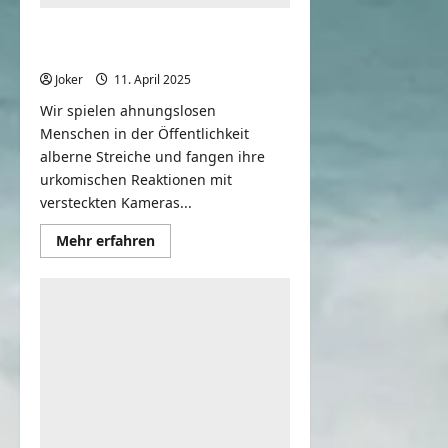
Versteckte Kamera – Best of
Streiche und Witze zum Lachen
Joker
11. April 2025
0
Wir spielen ahnungslosen
Menschen in der Öffentlichkeit
alberne Streiche und fangen ihre
urkomischen Reaktionen mit
versteckten Kameras...
Mehr
Mehr erfahren
Informationen
über
Versteckte
Kamera
–
Best
of
Streiche
und
Witze
zum
Lachen