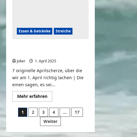
PRANK
Essen & Getränke
Streiche
7 originelle Aprilscherze – Streiche
zum Lachen
Joker
1. April 2025
0
7 originelle Aprilscherze, über die
wir am 1. April richtig lachen | Die
einen sagen, es sei...
Mehr
Mehr erfahren
Informationen
über
7
Seitennummerierung
1
2
3
4
…
17
originelle
Aprilscherze
der
Weiter
–
Streiche
Beiträge
zum
Lachen