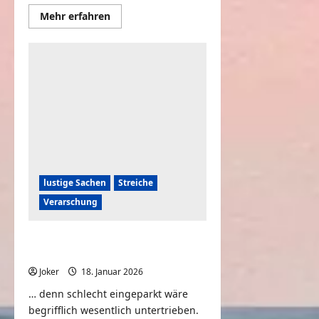
Mehr
Mehr erfahren
Informationen
über
Wenn
Statuen
zum
Leben
erwachen
lustige Sachen
Streiche
Verarschung
Das Ausparkwunder – Verstehen Sie
Spaß?
Joker
18. Januar 2026
0
… denn schlecht eingeparkt wäre
begrifflich wesentlich untertrieben.