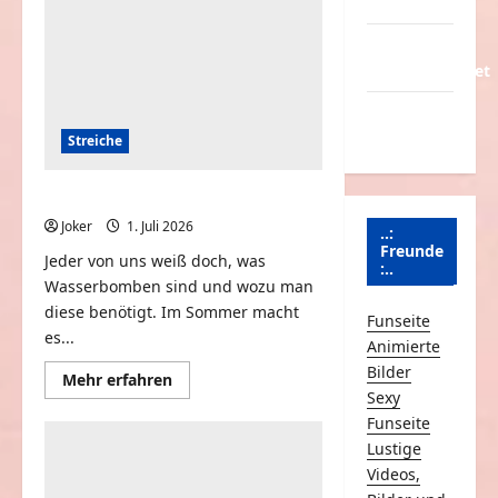
Partnerseiten
Über
Schmunzeln.net
Versicherung
& Co.
Streiche
Kleiner Spaß mit Wasserbomben
Joker
1. Juli 2026
0
..:
Freunde
Jeder von uns weiß doch, was
:..
Wasserbomben sind und wozu man
diese benötigt. Im Sommer macht
Funseite
es...
Animierte
Bilder
Mehr
Mehr erfahren
Informationen
Sexy
über
Funseite
Kleiner
Spaß
Lustige
mit
Wasserbomben
Videos,