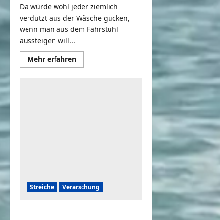
Da würde wohl jeder ziemlich
verdutzt aus der Wäsche gucken,
wenn man aus dem Fahrstuhl
aussteigen will...
Mehr
Mehr erfahren
Informationen
über
Versteckte
Kamera
–
Fahrstuhl
Prank
Streiche
Verarschung
Touristen im Ausland veräppeln |