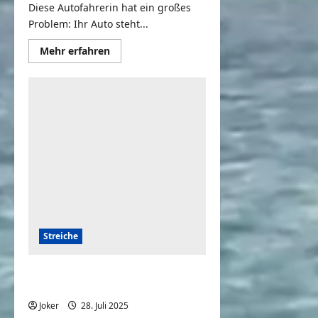
Diese Autofahrerin hat ein großes
Problem: Ihr Auto steht...
Mehr
Mehr erfahren
Informationen
über
Das
Ausparkwunder
–
Verstehen
Sie
Spaß?
Streiche
Versteckte Kamera – Fahrstuhl
Prank
Joker
28. Juli 2025
0