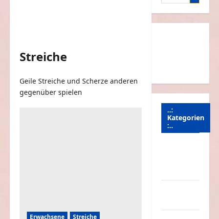
nach:
Streiche
Geile Streiche und Scherze anderen
gegenüber spielen
..:
Kategorien
:..
Animierte
Bilder &
Gifs
Arbeit &
Beruf
Erwachsene
Streiche