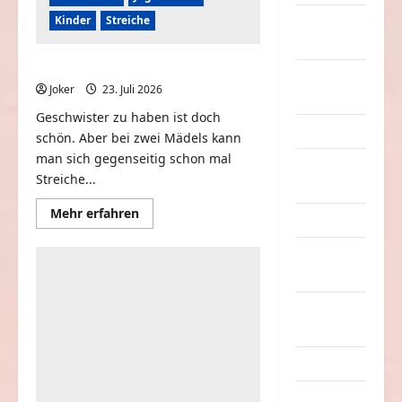
Kinder
Streiche
nervige
Sachen
Wenn du eine Schwester hast
Party &
Joker
23. Juli 2026
0
Feiern
Geschwister zu haben ist doch
Picdump
schön. Aber bei zwei Mädels kann
man sich gegenseitig schon mal
Pleiten &
Streiche...
Pannen
Mehr
Mehr erfahren
Sonstiges
Informationen
über
Wenn
soziale
du
eine
Taten
Schwester
hast
Sport &
Turnen
Sprüche
Streiche