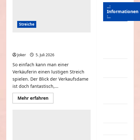
..:
Informationen
:..
Streiche
Das
Funportal
Eine Ladenangestellte mit einer
für Spass &
Zaubertasche hereinlegen
Unterhaltung
Joker
5. Juli 2026
0
So einfach kann man einer
Geld /
Verkäuferin einen lustigen Streich
Kredit
spielen. Der Blick der Verkaufsdame
Impressum
ist doch fantastisch,...
–
Mehr
Mehr erfahren
Datenschutz
Informationen
über
Kontakt /
Eine
Ladenangestellte
Mitmachen
mit
einer
Zaubertasche
Linktausch
hereinlegen