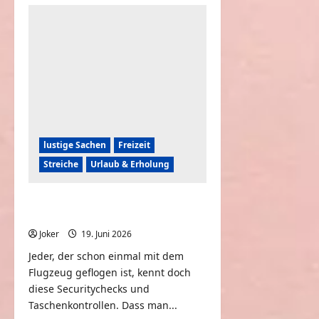
Horn
Pranks
lustige Sachen
Freizeit
Streiche
Urlaub & Erholung
Lustiger Security Check am
Flughafen
Joker
19. Juni 2026
0
Jeder, der schon einmal mit dem
Flugzeug geflogen ist, kennt doch
diese Securitychecks und
Taschenkontrollen. Dass man...