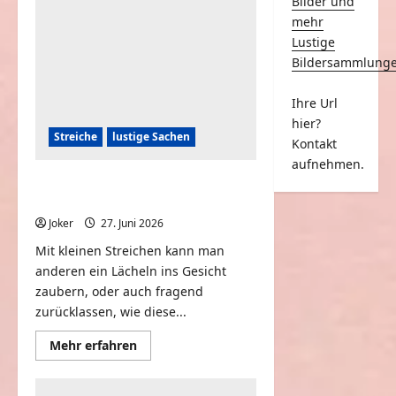
Bilder und
mehr
Lustige
Bildersammlung
Ihre Url
hier?
Streiche
lustige Sachen
Kontakt
aufnehmen.
Kleine Streiche über die alle Lachen
können
Joker
27. Juni 2026
0
Mit kleinen Streichen kann man
anderen ein Lächeln ins Gesicht
zaubern, oder auch fragend
zurücklassen, wie diese...
Mehr
Mehr erfahren
Informationen
über
Kleine
Streiche