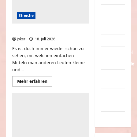
Tiere
Streiche
Urlaub &
Erholung
Einfach mal nur Leute erschrecken
Joker
18. Juli 2026
0
Verarschung
Es ist doch immer wieder schön zu
Verkehrsmittel
sehen, mit welchen einfachen
Mitteln man anderen Leuten kleine
Verkehrsunfälle
und...
Verrückte
Mehr
Mehr erfahren
Sachen
Informationen
über
Einfach
Videos
mal
nur
Werbespots
Leute
erschrecken
Witze