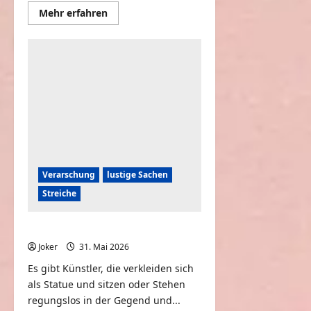
Mehr
Mehr erfahren
Informationen
über
Lustiger
Security
Check
am
Flughafen
Verarschung
lustige Sachen
Streiche
Wenn Statuen zum Leben erwachen
Joker
31. Mai 2026
0
Es gibt Künstler, die verkleiden sich
als Statue und sitzen oder Stehen
regungslos in der Gegend und...