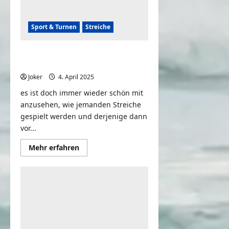
Sport & Turnen
Streiche
Anatoly is scaring a female
bodybuilder | Anatoly GYM PRANK
Joker
4. April 2025
0
es ist doch immer wieder schön mit
anzusehen, wie jemanden Streiche
gespielt werden und derjenige dann
vor...
Mehr
Mehr erfahren
Informationen
über
Anatoly
is
scaring
a
female
bodybuilder
|
Anatoly
GYM