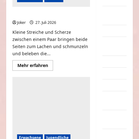
Dummheiten
eklige
Wenn Paare sich Streiche spielen
Sachen
Joker
27. Juli 2026
0
Erwachsene
Kleine Streiche und Scherze
zwischen einem Paar bringen beide
Essen &
Seiten zum Lachen und schmunzeln
Getränke
und beleben die...
Freizeit
Mehr
Mehr erfahren
Informationen
Jugendliche
über
Wenn
Paare
Kinder
sich
Streiche
spielen
Kunst &
Kultur
lustige
Sachen
Musik
Erwachsene
Jugendliche