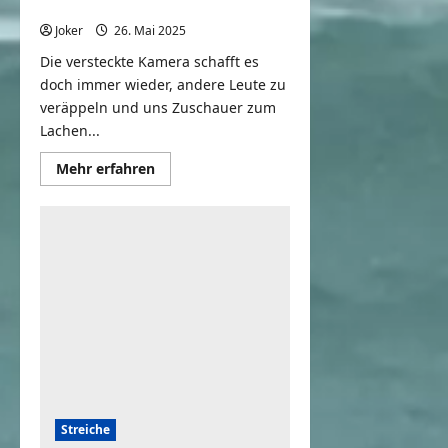
Witze zum Lachen
Joker
26. Mai 2025
0
Die versteckte Kamera schafft es
doch immer wieder, andere Leute zu
veräppeln und uns Zuschauer zum
Lachen...
Mehr
Mehr erfahren
Informationen
über
Touristen
im
Ausland
veräppeln
|
Witze
zum
Lachen
Streiche