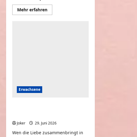
Mehr
Mehr erfahren
Informationen
über
Frauen
von
1990
vs.
Frauen
aus
2026
Erwachsene
Wenn ein Paar
unterschiedlich groß ist
Joker
29. Juni 2026
0
Wen die Liebe zusammenbringt in