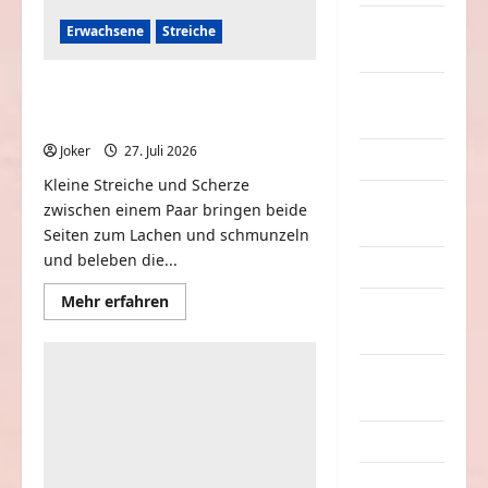
nervige
Erwachsene
Streiche
Sachen
Wenn Paare sich Streiche
Party &
spielen
Feiern
Joker
27. Juli 2026
0
Picdump
Kleine Streiche und Scherze
Pleiten &
zwischen einem Paar bringen beide
Pannen
Seiten zum Lachen und schmunzeln
und beleben die...
Sonstiges
Mehr
Mehr erfahren
soziale
Informationen
über
Taten
Wenn
Paare
Sport &
sich
Streiche
Turnen
spielen
Sprüche
Streiche