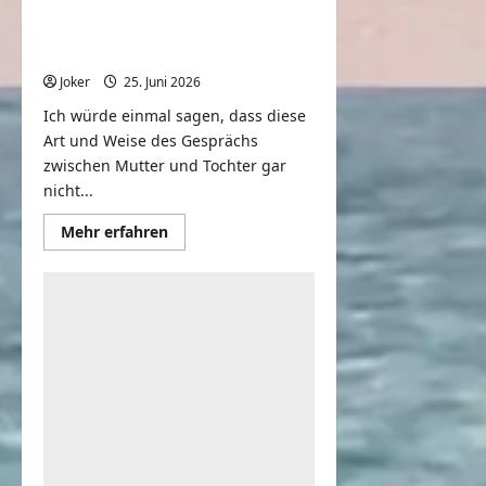
Deine Mutter ist ein
Babyboomer
Joker
25. Juni 2026
0
Ich würde einmal sagen, dass diese
Art und Weise des Gesprächs
zwischen Mutter und Tochter gar
nicht...
Mehr
Mehr erfahren
Informationen
über
Deine
Mutter
ist
ein
Babyboomer