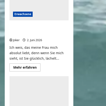
Erwachsene
Ich weiß, dass sie mich
absolut liebt
Joker
2. Juni 2026
0
Ich weis, das meine Frau mich
absolut liebt, denn wenn Sie mich
sieht, ist Sie glücklich, lächelt...
Mehr
Mehr erfahren
Informationen
über
Ich
weiß,
dass
sie
mich
absolut
liebt