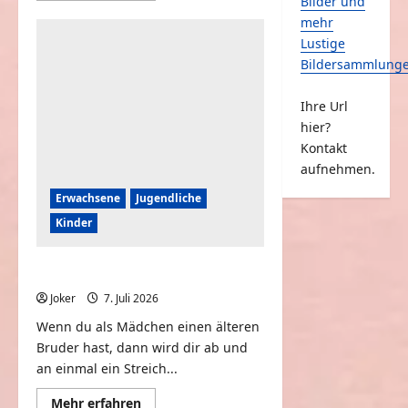
Bilder und
über
Vater
mehr
und
Lustige
Tochter
Bildersammlung
Ihre Url
hier?
Kontakt
aufnehmen.
Erwachsene
Jugendliche
Kinder
Wenn du einen Bruder hast
Joker
7. Juli 2026
0
Wenn du als Mädchen einen älteren
Bruder hast, dann wird dir ab und
an einmal ein Streich...
Mehr
Mehr erfahren