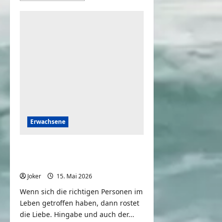
über
Peinliche
Momente
von
Frauen,
die
mit
der
Kamera
gefilmt
wurden
Erwachsene
Liebevolle Beziehungen
auch im Alter
Joker
15. Mai 2026
0
Wenn sich die richtigen Personen im
Leben getroffen haben, dann rostet
die Liebe. Hingabe und auch der...