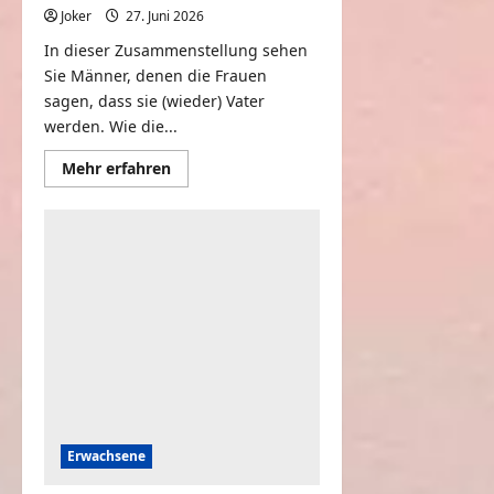
Joker
27. Juni 2026
0
In dieser Zusammenstellung sehen
Sie Männer, denen die Frauen
sagen, dass sie (wieder) Vater
werden. Wie die...
Mehr
Mehr erfahren
Informationen
über
Ich
habe
meinem
Mann
erzählt,
dass
er
Vater
wird
Erwachsene