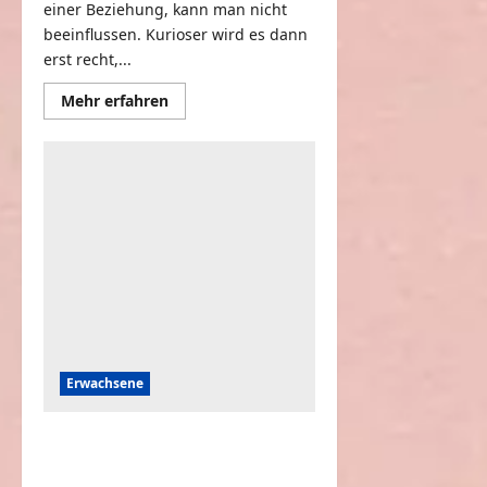
einer Beziehung, kann man nicht
beeinflussen. Kurioser wird es dann
erst recht,...
Mehr
Mehr erfahren
Informationen
über
Wenn
ein
Paar
unterschiedlich
groß
ist
Erwachsene
Ich habe meinem Mann
erzählt, dass er Vater wird