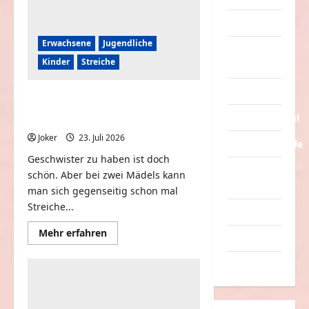
Tiere
Erwachsene
Jugendliche
Urlaub &
Kinder
Streiche
Erholung
Verarschung
Wenn du eine Schwester
hast
Verkehrsmittel
Joker
23. Juli 2026
0
Verkehrsunfälle
Geschwister zu haben ist doch
Verrückte
schön. Aber bei zwei Mädels kann
Sachen
man sich gegenseitig schon mal
Streiche...
Videos
Mehr
Mehr erfahren
Werbespots
Informationen
über
Wenn
Witze
du
eine
Schwester
hast