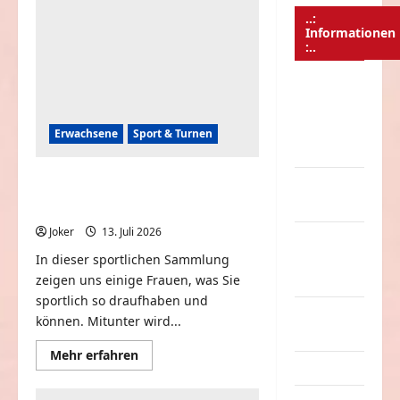
..:
Informationen
:..
Das
Funportal
für Spass &
Erwachsene
Sport & Turnen
Unterhaltung
Sportliche Frauen zeigen
Geld /
uns ihr können
Kredit
Joker
13. Juli 2026
0
Impressum
In dieser sportlichen Sammlung
–
zeigen uns einige Frauen, was Sie
Datenschutz
sportlich so draufhaben und
Kontakt /
können. Mitunter wird...
Mitmachen
Mehr
Mehr erfahren
Informationen
Linktausch
über
Sportliche