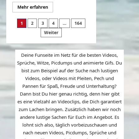
Mehr
Mehr erfahren
Informationen
über
Liebevolle
Seitennummerierung
1
2
3
4
…
164
Beziehungen
auch
der
Weiter
im
Alter
Beiträge
Deine Funseite im Netz für die besten Videos,
Sprüche, Witze, Picdumps und animierte Gifs. Du
bist zum Beispiel auf der Suche nach lustigen
Videos, oder Videos mit Pleiten, Pech und
Pannen für Spaß, Freude und Unterhaltung?
Dann bist Du hier genau richtig, denn hier gibt
es eine Vielzahl an Videoclips, die Dich garantiert
zum Lachen bringen. Zusätzlich haben wir noch
andere lustige Sachen für Euch im Angebot. Es
lohnt sich also, täglich vorbeizuschauen und
nach neuen Videos, Picdumps, Sprüche und