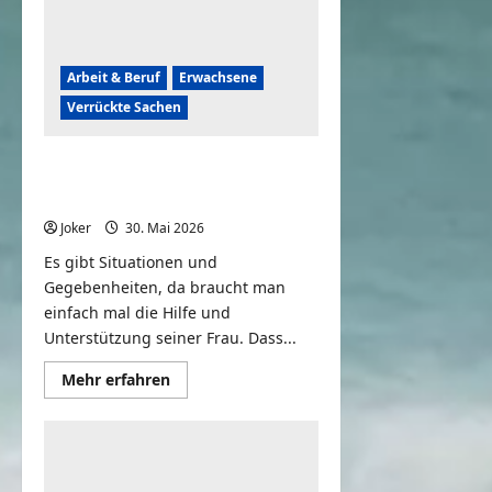
Arbeit & Beruf
Erwachsene
Verrückte Sachen
Wenn du deine Frau um
„Hilfe“ bittest
Joker
30. Mai 2026
0
Es gibt Situationen und
Gegebenheiten, da braucht man
einfach mal die Hilfe und
Unterstützung seiner Frau. Dass...
Mehr
Mehr erfahren
Informationen
über
Wenn
du
deine
Frau
um