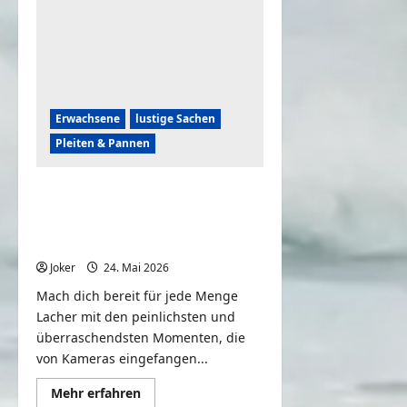
„Hilfe“
bittest
Erwachsene
lustige Sachen
Pleiten & Pannen
Peinliche Momente von
Frauen, die mit der Kamera
gefilmt wurden
Joker
24. Mai 2026
0
Mach dich bereit für jede Menge
Lacher mit den peinlichsten und
überraschendsten Momenten, die
von Kameras eingefangen...
Mehr
Mehr erfahren
Informationen