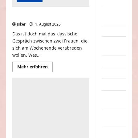
Dummheiten
eklige
Frauen am Wochenende
Sachen
Joker
1. August 2026
0
Erwachsene
Das ist doch mal das klassische
Gespräch zwischen zwei Frauen, die
Essen &
sich am Wochenende verabreden
Getränke
wollen. Was...
Freizeit
Mehr
Mehr erfahren
Informationen
Jugendliche
über
Frauen
am
Kinder
Wochenende
Kunst &
Kultur
lustige
Sachen
Musik