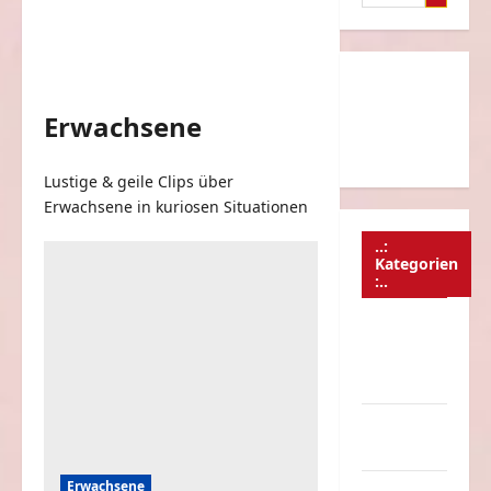
nach:
Erwachsene
Lustige & geile Clips über
Erwachsene in kuriosen Situationen
..:
Kategorien
:..
Animierte
Bilder &
Gifs
Arbeit &
Beruf
Erwachsene