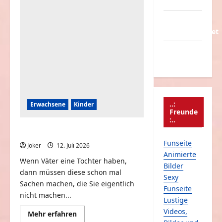
Partnerseiten
Frauen
zeigen
uns
Über
ihr
können
Schmunzeln.net
Versicherung
& Co.
..:
Erwachsene
Kinder
Freunde
:..
Vater und Tochter
Funseite
Joker
12. Juli 2026
0
Animierte
Wenn Väter eine Tochter haben,
Bilder
dann müssen diese schon mal
Sexy
Sachen machen, die Sie eigentlich
Funseite
nicht machen...
Lustige
Videos,
Mehr
Mehr erfahren
Informationen