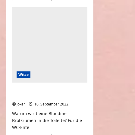
über
Als
Kind
wollte
ich
immer
Musik
machen
Witze
Warum wirft eine Blondine
Brotkrumen in die Toilette?
Joker
10. September 2022
0
Warum wirft eine Blondine
Brotkrumen in die Toilette? Für die
WC-Ente