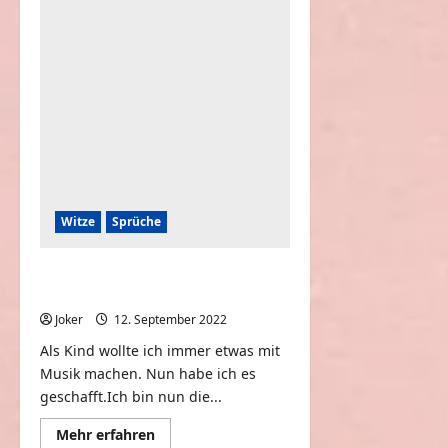
Ich
will
die
Nudeln
haben
Witze
Sprüche
Als Kind wollte ich immer Musik
machen
Joker
12. September 2022
0
Als Kind wollte ich immer etwas mit
Musik machen. Nun habe ich es
geschafft.Ich bin nun die...
Mehr
Mehr erfahren
Informationen