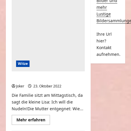
Bilder und
Papa
mehr
mag
Geigen
Lustige
viel
lieber
Bildersammlung
als
Klavier
Ihre Url
hier?
Kontakt
aufnehmen.
Witze
Ich will die Nudeln haben
Joker
23. Oktober 2022
0
Die Familie sitzt am Mittagstisch, da
sagt die kleine Lisa: Ich will die
Nudeln!Die Mutter entgegnet: Wie...
Mehr
Mehr erfahren
Informationen
über