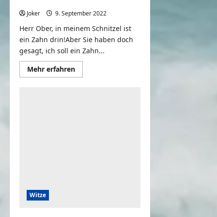
ein Zahn drin
Joker
9. September 2022
0
Herr Ober, in meinem Schnitzel ist
ein Zahn drin!Aber Sie haben doch
gesagt, ich soll ein Zahn...
Mehr
Mehr erfahren
Informationen
über
Herr
Ober,
in
meinem
Schnitzel
ist
ein
Zahn
drin
Witze