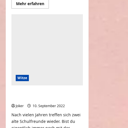
Mehr
Mehr erfahren
Informationen
über
Warum
wirft
eine
Blondine
Brotkrumen
in
die
Toilette?
Witze
Nach vielen Jahren treffen sich zwei
Schulfreunde wieder
Joker
10. September 2022
0
Nach vielen Jahren treffen sich zwei
alte Schulfreunde wieder. Bist du
eigentlich immer noch mit der