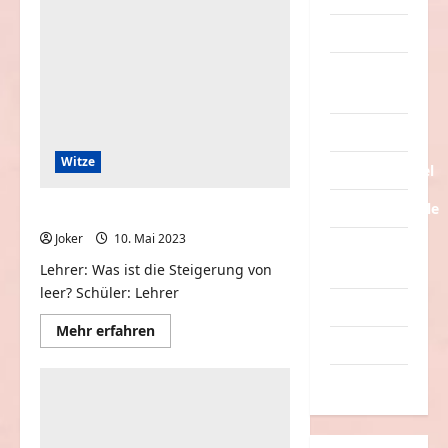
Schamhaar
entdeckt
Tiere
Urlaub &
Erholung
Verarschung
Witze
Verkehrsmittel
Verkehrsunfälle
Was ist die Steigerung von leer?
Joker
10. Mai 2023
0
Verrückte
Lehrer: Was ist die Steigerung von
Sachen
leer? Schüler: Lehrer
Videos
Mehr
Mehr erfahren
Informationen
Werbespots
über
Was
Witze
ist
die
Steigerung
von
leer?