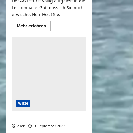
Der Arzt stürzt völlig aufgelöst in die
Leichenhalle: Gut, dass ich Sie noch
erwische, Herr Holz! Sie...
Mehr
Mehr erfahren
Informationen
über
Der
Arzt
kommt
völlig
aufgelöst
in
die
Leichenhalle
Witze
Wie fanden Sie das Schnitzel?
Joker
9. September 2022
0