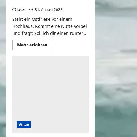
Soll ich dir einen runter holen?
Joker
31. August 2022
0
Steht ein Ostfriese vor einem
Hochhaus. Kommt eine Nutte vorbei
und fragt: Soll ich dir einen runter...
Mehr
Mehr erfahren
Informationen
über
Soll
ich
dir
einen
runter
holen?
Witze