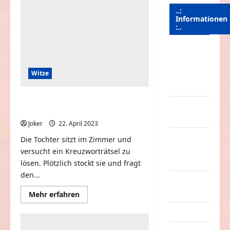
..:
Informationen
:..
Das
Funportal
Witze
für Spass &
Unterhaltung
Die Tochter versucht ein
Geld /
Kreuzworträtsel zu lösen
Kredit
Joker
22. April 2023
0
Impressum
Die Tochter sitzt im Zimmer und
–
versucht ein Kreuzworträtsel zu
Datenschutz
lösen. Plötzlich stockt sie und fragt
den...
Kontakt /
Mitmachen
Mehr
Mehr erfahren
Informationen
über
Linktausch
Die
Tochter
versucht