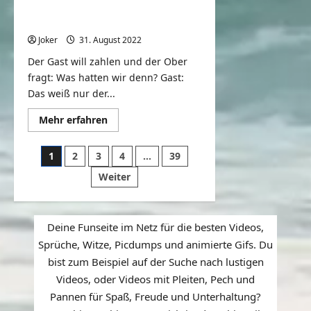
Ein Gast möchte seine Rechnung
bezahlen
Joker
31. August 2022
0
Der Gast will zahlen und der Ober
fragt: Was hatten wir denn? Gast:
Das weiß nur der...
Mehr
Mehr erfahren
Informationen
über
Ein
Seitennummerierung
1
2
3
4
…
39
Gast
möchte
der
Weiter
seine
Rechnung
Beiträge
bezahlen
Deine Funseite im Netz für die besten Videos,
Sprüche, Witze, Picdumps und animierte Gifs. Du
bist zum Beispiel auf der Suche nach lustigen
Videos, oder Videos mit Pleiten, Pech und
Pannen für Spaß, Freude und Unterhaltung?