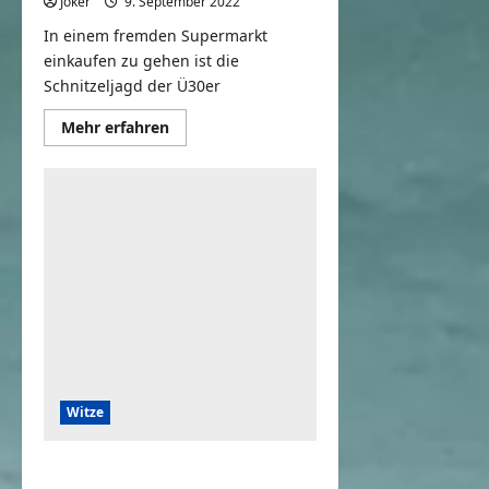
Joker
9. September 2022
0
In einem fremden Supermarkt
einkaufen zu gehen ist die
Schnitzeljagd der Ü30er
Mehr
Mehr erfahren
Informationen
über
Was
ist
die
Schnitzeljagd
der
Ü30er?
Witze
Herr Ober, in meinem Schnitzel ist