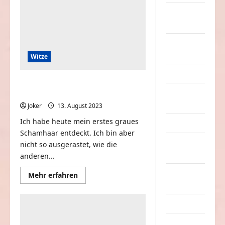
willst
nervige
Sachen
Party &
Feiern
Witze
Picdump
Habe heute mein erstes graues
Pleiten &
Schamhaar entdeckt
Pannen
Joker
13. August 2023
0
Ich habe heute mein erstes graues
Sonstiges
Schamhaar entdeckt. Ich bin aber
soziale
nicht so ausgerastet, wie die
Taten
anderen...
Sport &
Mehr
Mehr erfahren
Informationen
Turnen
über
Habe
heute
Sprüche
mein
erstes
Streiche
graues