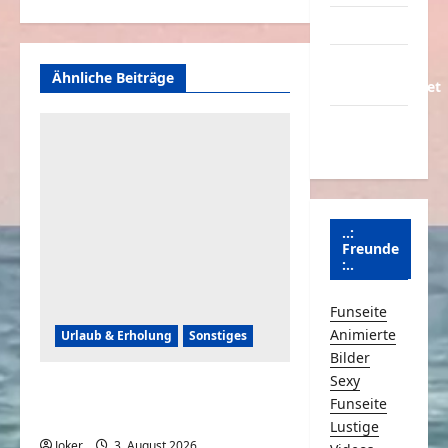
Partnerseiten
Über
Ähnliche Beiträge
Schmunzeln.net
Versicherung
& Co.
..:
Freunde
:..
Funseite
Animierte
Urlaub & Erholung
Sonstiges
Bilder
Sexy
Einfache und simple
Funseite
Sicherheitstipps für Reisen
Lustige
Joker
3. August 2026
0