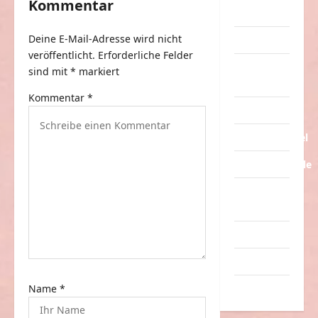
Kommentar
n
Streiche
a
Deine E-Mail-Adresse wird nicht
Tiere
v
veröffentlicht.
Erforderliche Felder
Urlaub &
sind mit
*
markiert
i
Erholung
g
Kommentar
*
Verarschung
a
Verkehrsmittel
t
i
Verkehrsunfälle
o
Verrückte
n
Sachen
Videos
Werbespots
Name
*
Witze