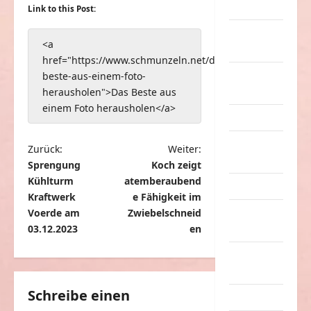
Musik
Link to this Post:
nervige
<a
Sachen
href="https://www.schmunzeln.net/das-
Party &
beste-aus-einem-foto-
Feiern
herausholen">Das Beste aus
einem Foto herausholen</a>
Picdump
Pleiten &
B
Zurück:
Weiter:
Pannen
Sprengung
Koch zeigt
e
Kühlturm
atemberaubend
Sonstiges
i
Kraftwerk
e Fähigkeit im
t
Voerde am
Zwiebelschneid
soziale
03.12.2023
en
Taten
r
a
Sport &
Turnen
g
Schreibe einen
Sprüche
s