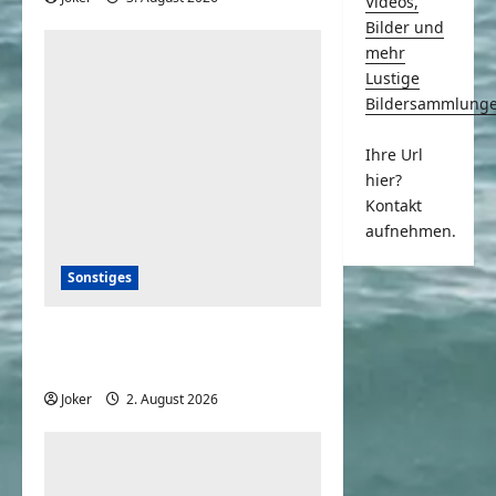
Videos,
Bilder und
mehr
Lustige
Bildersammlung
Ihre Url
hier?
Kontakt
aufnehmen.
Sonstiges
20+ deutsche Komiker der
80er – damals und heute
Joker
2. August 2026
0