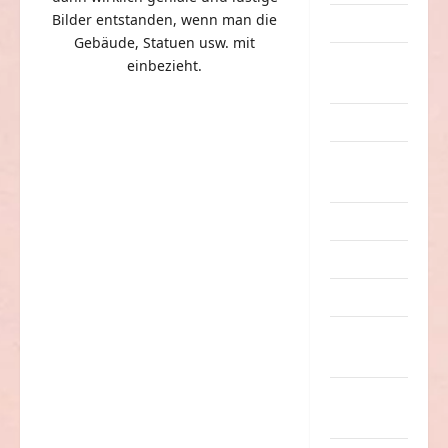
Bilder entstanden, wenn man die
Dummheiten
Gebäude, Statuen usw. mit
eklige
einbezieht.
Sachen
Erwachsene
Essen &
Getränke
Freizeit
Jugendliche
Kinder
Kunst &
Kultur
lustige
Sachen