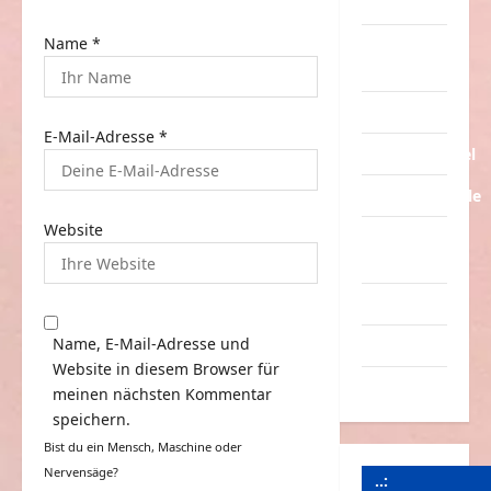
Tiere
Name
*
Urlaub &
Erholung
Verarschung
E-Mail-Adresse
*
Verkehrsmittel
Verkehrsunfälle
Website
Verrückte
Sachen
Videos
Name, E-Mail-Adresse und
Werbespots
Website in diesem Browser für
Witze
meinen nächsten Kommentar
speichern.
Bist du ein Mensch, Maschine oder
Nervensäge?
..: