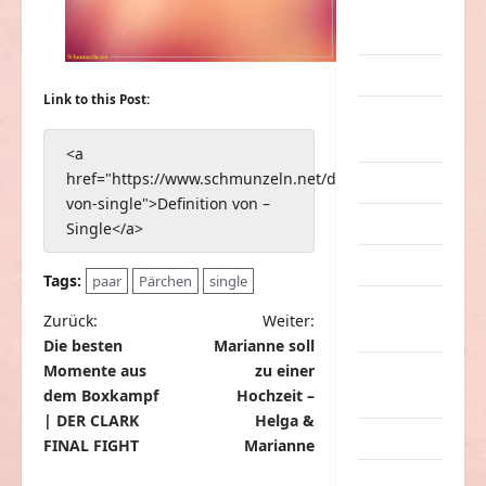
eklige
Sachen
Erwachsene
Link to this Post:
Essen &
Getränke
<a
href="https://www.schmunzeln.net/definition-
Freizeit
von-single">Definition von –
Jugendliche
Single</a>
Kinder
Tags:
paar
Pärchen
single
Kunst &
B
Zurück:
Weiter:
Kultur
Die besten
Marianne soll
e
Momente aus
zu einer
lustige
i
dem Boxkampf
Hochzeit –
Sachen
t
| DER CLARK
Helga &
Musik
FINAL FIGHT
Marianne
r
nervige