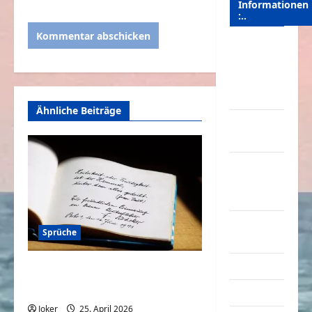
Informationen
:..
Das
Funportal
für Spass &
Unterhaltung
Ähnliche Beiträge
Geld /
Kredit
Impressum
–
Datenschutz
Kontakt /
Sprüche
Mitmachen
Linktausch
Ich würde ja gerne ein paar
Kilos verlieren
Partnerseiten
Joker
25. April 2026
0