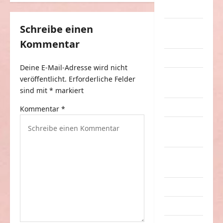
a
Sachen
g
Schreibe einen
Party &
s
Feiern
Kommentar
n
Picdump
a
Deine E-Mail-Adresse wird nicht
Pleiten &
v
veröffentlicht.
Erforderliche Felder
Pannen
sind mit
*
markiert
i
Sonstiges
g
Kommentar
*
a
soziale
Taten
t
i
Sport &
Turnen
o
n
Sprüche
Streiche