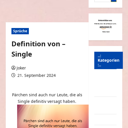
nach:
Sprüche
Definition von –
Single
..:
Kategorien
:..
Joker
21. September 2024
Animierte
0 Kommentare
Bilder &
Gifs
Pärchen sind auch nur Leute, die als
Single definitiv versagt haben.
Arbeit &
Beruf
Dummheiten