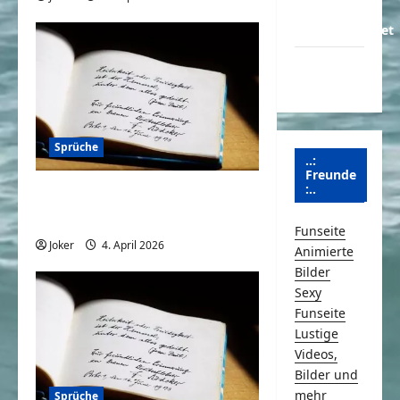
Über
Schmunzeln.net
Versicherung
& Co.
Sprüche
..:
Freunde
:..
Wenn der Kollege nicht da
ist
Funseite
Joker
4. April 2026
0
Animierte
Bilder
Sexy
Funseite
Lustige
Videos,
Bilder und
mehr
Sprüche