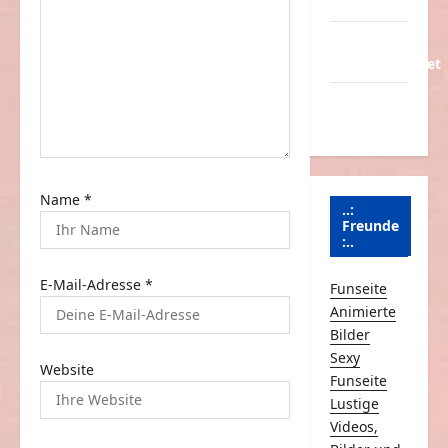
Partnerseiten
a
t
Über
Schmunzeln.net
i
o
Versicherung
& Co.
n
Name
*
..:
Freunde
:..
E-Mail-Adresse
*
Funseite
Animierte
Bilder
Sexy
Website
Funseite
Lustige
Videos,