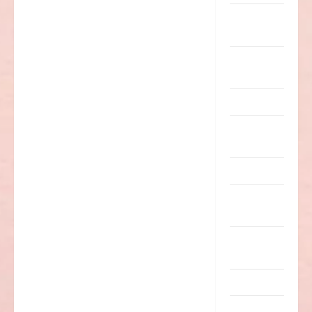
nervige
Sachen
Party &
Feiern
Picdump
Pleiten &
Pannen
Sonstiges
soziale
Taten
Sport &
Turnen
Sprüche
Streiche