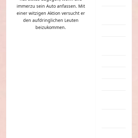
Dummheiten
immerzu sein Auto anfassen. Mit
eklige
einer witzigen Aktion versucht er
Sachen
den aufdringlichen Leuten
beizukommen.
Erwachsene
Essen &
Getränke
Freizeit
Jugendliche
Kinder
Kunst &
Kultur
lustige
Sachen
Musik