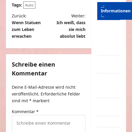
Tags:
Auto
..:
Informationen
B
:..
Zurück:
Weiter:
Wenn Statuen
Ich weiß, dass
e
zum Leben
sie mich
Das
i
erwachen
absolut liebt
Funportal
t
für Spass &
Unterhaltung
r
a
Geld /
Schreibe einen
Kredit
g
Kommentar
Impressum
s
–
Deine E-Mail-Adresse wird nicht
n
Datenschutz
veröffentlicht.
Erforderliche Felder
a
sind mit
*
markiert
Kontakt /
v
Mitmachen
Kommentar
*
i
Linktausch
g