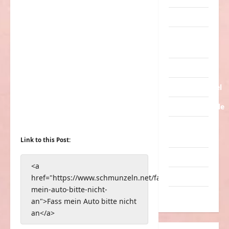
Tiere
Urlaub &
Erholung
Verarschung
Verkehrsmittel
Verkehrsunfälle
Verrückte
Sachen
Link to this Post:
Videos
<a
Werbespots
href="https://www.schmunzeln.net/fass-
mein-auto-bitte-nicht-
Witze
an">Fass mein Auto bitte nicht
an</a>