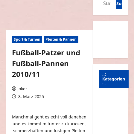
Suchen
nach:
Sport & Turnen
Pleiten & Pannen
Fußball-Patzer und
Fußball-Pannen
2010/11
..:
Kategorien
:..
Joker
8. März 2025
Animierte
0 Kommentare
Bilder &
Gifs
Manchmal geht es echt voll daneben
Arbeit &
und es kommt mitunter zu kuriosen,
Beruf
schmerzhaften und lustigen Pleiten