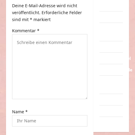
n
Deine E-Mail-Adresse wird nicht
Streiche
a
veröffentlicht.
Erforderliche Felder
Tiere
v
sind mit
*
markiert
i
Urlaub &
Kommentar
*
Erholung
g
a
Verarschung
t
Verkehrsmittel
i
Verkehrsunfälle
o
Verrückte
n
Sachen
Videos
Werbespots
Name
*
Witze