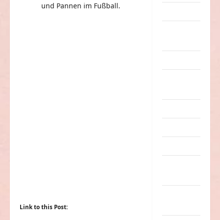
und Pannen im Fußball.
Dummheiten
eklige
Sachen
Erwachsene
Essen &
Getränke
Freizeit
Jugendliche
Kinder
Kunst &
Kultur
lustige
Sachen
Link to this Post: