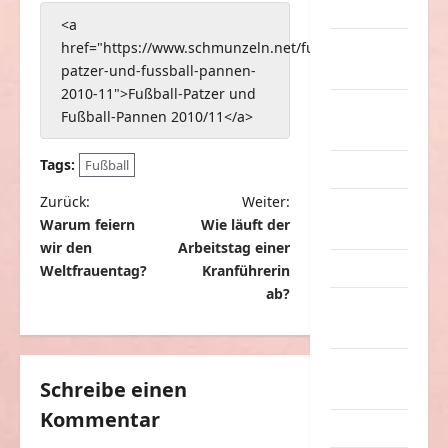
Musik
<a
href="https://www.schmunzeln.net/fussball-
nervige
patzer-und-fussball-pannen-
Sachen
2010-11">Fußball-Patzer und
Party &
Fußball-Pannen 2010/11</a>
Feiern
Tags:
Fußball
Picdump
B
Zurück:
Weiter:
Pleiten &
Warum feiern
Wie läuft der
e
Pannen
wir den
Arbeitstag einer
i
Sonstiges
Weltfrauentag?
Kranführerin
t
ab?
soziale
r
Taten
a
Sport &
g
Schreibe einen
Turnen
Kommentar
s
Sprüche