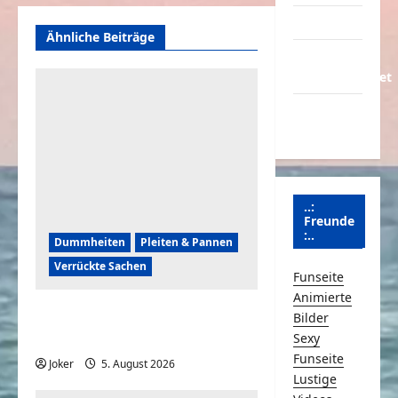
Partnerseiten
Ähnliche Beiträge
Über
Schmunzeln.net
Versicherung
& Co.
..:
Freunde
:..
Dummheiten
Pleiten & Pannen
Verrückte Sachen
Funseite
Animierte
Komische Leute ernten
Bilder
sofort Karma und Schande
Sexy
Funseite
Joker
5. August 2026
0
Lustige