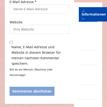
E-Mail-Adresse
*
..:
Informationen
:..
Website
Das
Funportal
für Spass &
Unterhaltung
Name, E-Mail-Adresse und
Website in diesem Browser für
Geld /
meinen nächsten Kommentar
Kredit
speichern.
Impressum
Bist du ein Mensch, Maschine oder
–
Nervensäge?
Datenschutz
Kontakt /
Mitmachen
Linktausch