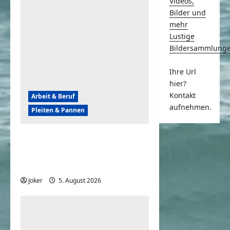
Videos,
Bilder und
mehr
Lustige
Bildersammlung
Ihre Url
hier?
Kontakt
Arbeit & Beruf
aufnehmen.
Pleiten & Pannen
Wenn der Abriss von
Gebäuden komplett
daneben geht
Joker
5. August 2026
0