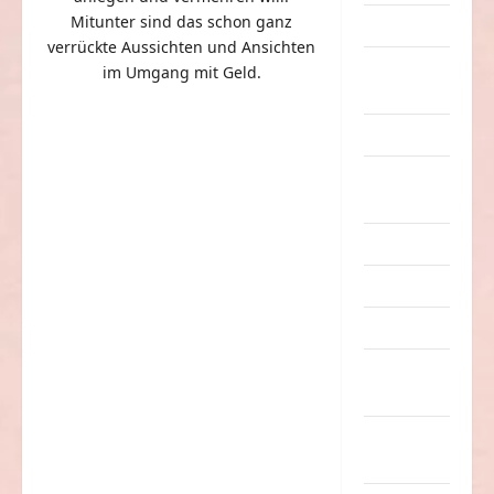
Mitunter sind das schon ganz
Dummheiten
verrückte Aussichten und Ansichten
eklige
im Umgang mit Geld.
Sachen
Erwachsene
Essen &
Getränke
Freizeit
Jugendliche
Kinder
Kunst &
Kultur
lustige
Sachen