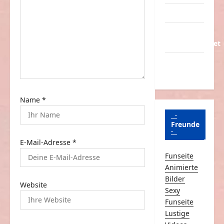
t
Partnerseiten
i
Über
o
Schmunzeln.net
n
Versicherung
& Co.
Name
*
..:
Freunde
:..
E-Mail-Adresse
*
Funseite
Animierte
Bilder
Website
Sexy
Funseite
Lustige