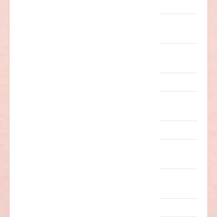
Musik
nervige
Sachen
Party &
Feiern
Picdump
Pleiten &
Pannen
Sonstiges
soziale
Taten
Sport &
Turnen
Sprüche