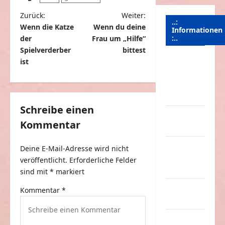
B
Zurück:
Weiter:
..:
Wenn die Katze
Wenn du deine
e
Informationen
:..
der
Frau um „Hilfe“
i
Spielverderber
bittest
t
ist
Das
Funportal
r
für Spass &
a
Unterhaltung
g
Schreibe einen
Geld /
Kommentar
s
Kredit
n
Impressum
Deine E-Mail-Adresse wird nicht
a
–
veröffentlicht.
Erforderliche Felder
Datenschutz
v
sind mit
*
markiert
i
Kontakt /
Kommentar
*
Mitmachen
g
a
Linktausch