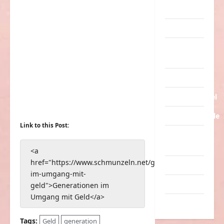
Streiche
Tiere
Urlaub &
Erholung
Verarschung
Verkehrsmittel
Verkehrsunfälle
Link to this Post:
Verrückte
Sachen
<a
href="https://www.schmunzeln.net/generationen-
Videos
im-umgang-mit-
Werbespots
geld">Generationen im
Umgang mit Geld</a>
Witze
Tags:
Geld
generation