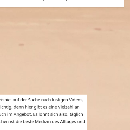
ispiel auf der Suche nach lustigen Videos,
htig, denn hier gibt es eine Vielzahl an
ch im Angebot. Es lohnt sich also, täglich
en ist die beste Medizin des Alltages und