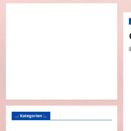
..: Kategorien :..
Animierte Bilder & Gifs