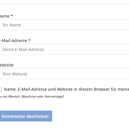
a
t
Name
*
o
E-Mail-Adresse
*
n
Website
Name, E-Mail-Adresse und Website in diesem Browser für mei
u ein Mensch, Maschine oder Nervensäge?