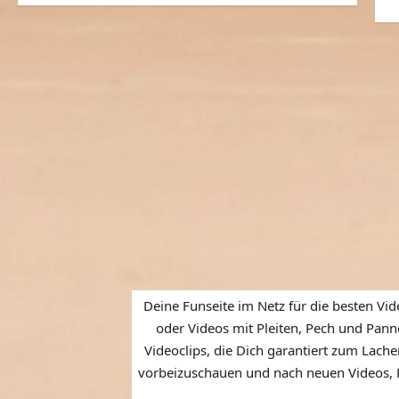
Deine Funseite im Netz für die besten Vid
oder Videos mit Pleiten, Pech und Panne
Videoclips, die Dich garantiert zum Lache
vorbeizuschauen und nach neuen Videos, P