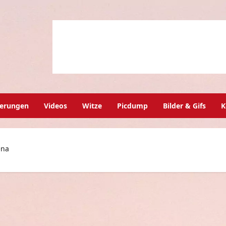
herungen
Videos
Witze
Picdump
Bilder & Gifs
K
ena