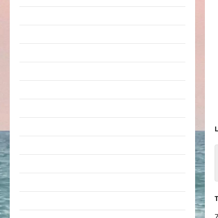
Arbeit & Beruf
Dummheiten
eklige Sachen
Erwachsene
Essen & Getränke
Freizeit
Jugendliche
L
Kinder
Kunst & Kultur
lustige Sachen
Musik