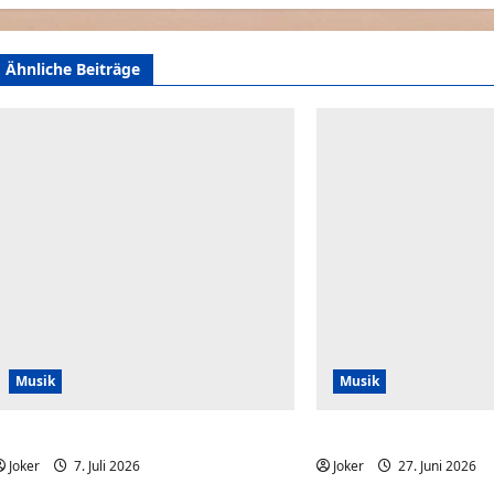
Ähnliche Beiträge
Musik
Musik
When You Can’t Read Notes
Der Song für gute Lau
Joker
7. Juli 2026
0
Joker
27. Juni 2026