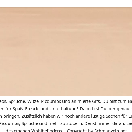
eos, Sprüche, Witze, Picdumps und animierte Gifs. Du bist zum Be
n für Spaß, Freude und Unterhaltung? Dann bist Du hier genau ric
n bringen. Zusätzlich haben wir noch andere lustige Sachen für Eu
icdumps, Sprüche und mehr zu stöbern. Denkt immer daran: Lach
des eigenen Wohlbefindens. - Copyright by Schmunzeln.net