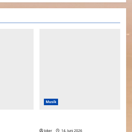
Musik
ne
Wir fahren nicht nach Amerika – WM
Song 2026
0
Joker
14. Juni 2026
0