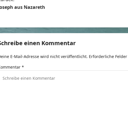
B
Joseph aus Nazareth
e
t
r
Schreibe einen Kommentar
a
eine E-Mail-Adresse wird nicht veröffentlicht.
Erforderliche Felder
g
Kommentar
*
s
n
a
v
g