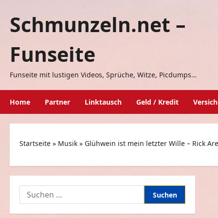
Zum
Schmunzeln.net –
Inhalt
springen
Funseite
Funseite mit lustigen Videos, Sprüche, Witze, Picdumps…
Home
Partner
Linktausch
Geld / Kredit
Versic
Startseite
»
Musik
»
Glühwein ist mein letzter Wille – Rick Ar
Suchen
nach: