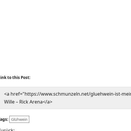
ink to this Post:
<a href="https://www.schmunzeln.net/gluehwein-ist-mein-l
Wille – Rick Arena</a>
Tags:
Glühwein
Zurück: