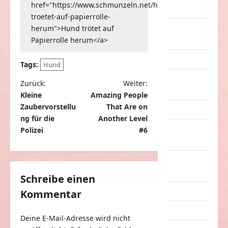
href="https://www.schmunzeln.net/hund-
Sachen
troetet-auf-papierrolle-
Party &
herum">Hund trötet auf
Feiern
Papierrolle herum</a>
Picdump
Tags:
Hund
Pleiten &
B
Zurück:
Weiter:
Pannen
Kleine
Amazing People
e
Zaubervorstellu
That Are on
Sonstiges
i
ng für die
Another Level
soziale
t
Polizei
#6
Taten
r
Sport &
a
Turnen
g
Schreibe einen
Sprüche
Kommentar
s
n
Streiche
Deine E-Mail-Adresse wird nicht
a