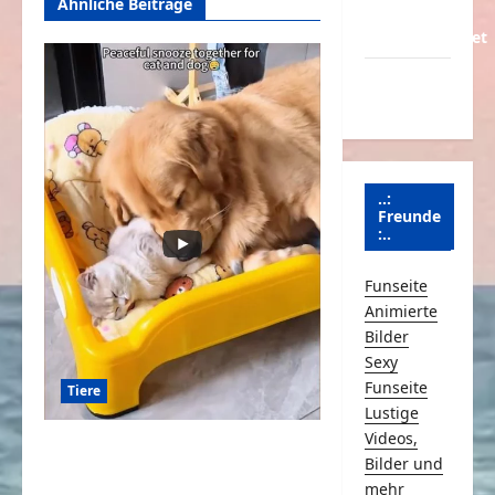
Ähnliche Beiträge
Über
Schmunzeln.net
Versicherung
& Co.
..:
Freunde
:..
Funseite
Animierte
Bilder
Sexy
Funseite
Tiere
Lustige
Videos,
Katze und Hund sind beste
Bilder und
Freunde
mehr