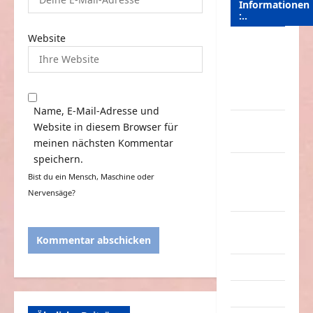
Informationen
:..
Website
Das
Funportal
für Spass &
Unterhaltung
Name, E-Mail-Adresse und
Geld /
Website in diesem Browser für
Kredit
meinen nächsten Kommentar
speichern.
Impressum
Bist du ein Mensch, Maschine oder
–
Nervensäge?
Datenschutz
Kontakt /
Mitmachen
Linktausch
Partnerseiten