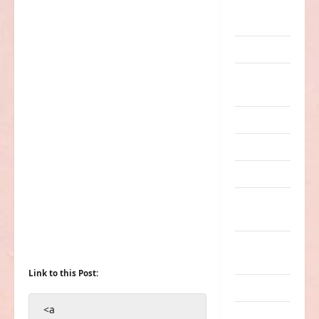
eklige
Sachen
Erwachsene
Essen &
Getränke
Freizeit
Jugendliche
Kinder
Kunst &
Kultur
lustige
Sachen
Link to this Post:
Musik
<a
nervige