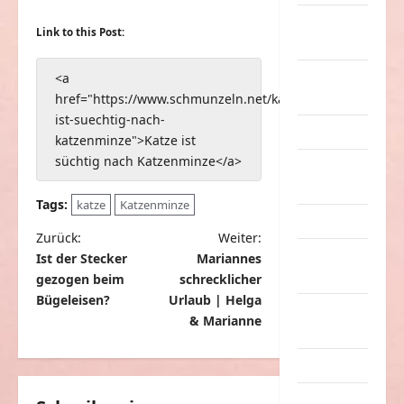
nervige
Link to this Post:
Sachen
Party &
<a
Feiern
href="https://www.schmunzeln.net/katze-
ist-suechtig-nach-
Picdump
katzenminze">Katze ist
süchtig nach Katzenminze</a>
Pleiten &
Pannen
Tags:
katze
Katzenminze
Sonstiges
B
Zurück:
Weiter:
soziale
Ist der Stecker
Mariannes
e
Taten
gezogen beim
schrecklicher
i
Bügeleisen?
Urlaub | Helga
Sport &
t
& Marianne
Turnen
r
Sprüche
a
Streiche