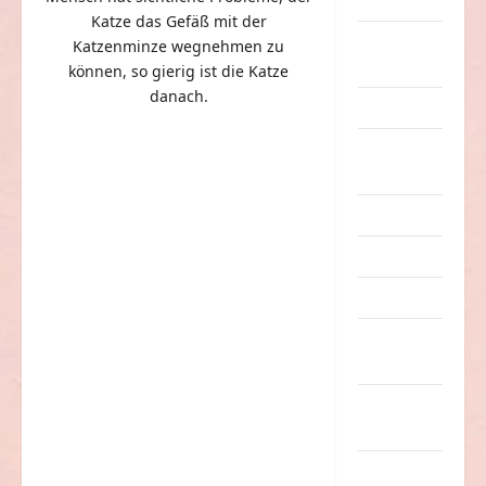
Dummheiten
Katze das Gefäß mit der
eklige
Katzenminze wegnehmen zu
Sachen
können, so gierig ist die Katze
danach.
Erwachsene
Essen &
Getränke
Freizeit
Jugendliche
Kinder
Kunst &
Kultur
lustige
Sachen
Musik