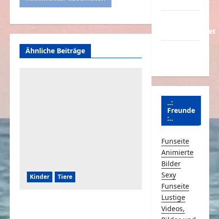
Partnerseiten
Über
Schmunzeln.net
Versicherung
Ähnliche Beiträge
& Co.
..:
Freunde
:..
Funseite
Animierte
Bilder
Sexy
Kinder
Tiere
Funseite
Lustige
Kinder und Hunde eine
Videos,
großartige Kombination