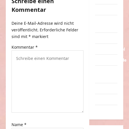
g
Schreibe einen
Kommentar
s
Tiere
n
Urlaub &
Deine E-Mail-Adresse wird nicht
a
Erholung
veröffentlicht.
Erforderliche Felder
v
sind mit
*
markiert
Verarschung
i
Kommentar
*
Verkehrsmittel
g
Verkehrsunfälle
a
Verrückte
t
Sachen
i
Videos
o
n
Werbespots
Witze
Name
*