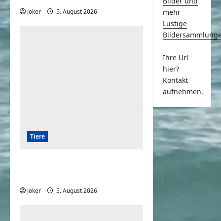
Bilder und
Joker
5. August 2026
0
mehr
Lustige
Bildersammlung
Ihre Url
hier?
Kontakt
aufnehmen.
Tiere
Hunde und die Liebe
gegenüber deren Besitzern
Joker
5. August 2026
0