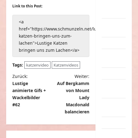
nervige
Link to this Post:
Sachen
<a
Party &
href="https://www.schmunzeln.net/lustige-
Feiern
katzen-bringen-uns-zum-
Picdump
lachen">Lustige Katzen
bringen uns zum Lachen</a>
Pleiten &
Pannen
Tags:
katzenvideo
Katzenvideos
Sonstiges
B
Zurück:
Weiter:
Lustige
Auf Bergkamm
soziale
e
animierte Gifs +
von Mount
Taten
i
Wackelbilder
Lady
Sport &
t
#62
Macdonald
Turnen
balancieren
r
Sprüche
a
g
Streiche