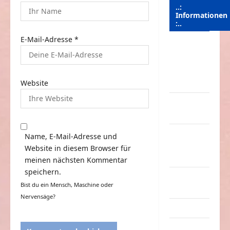
..:
Informationen
:..
E-Mail-Adresse
*
Das
Funportal
für Spass &
Unterhaltung
Website
Geld /
Kredit
Impressum
Name, E-Mail-Adresse und
–
Website in diesem Browser für
Datenschutz
meinen nächsten Kommentar
speichern.
Kontakt /
Bist du ein Mensch, Maschine oder
Mitmachen
Nervensäge?
Linktausch
Partnerseiten