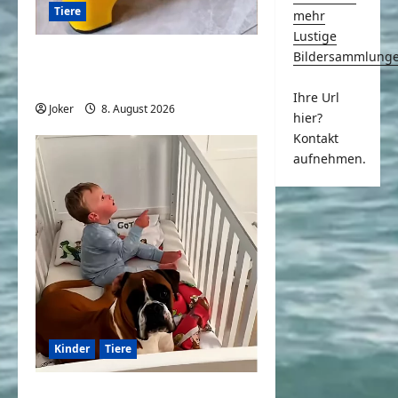
Tiere
mehr
Lustige
Bildersammlung
Katze und Hund sind beste
Freunde
Ihre Url
Joker
8. August 2026
0
hier?
Kontakt
aufnehmen.
Kinder
Tiere
Kinder und Hunde eine