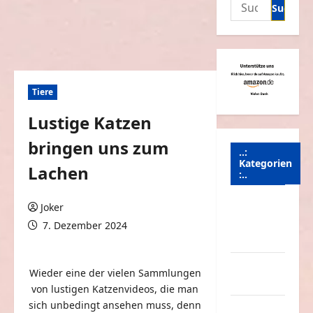
Suchen
nach:
Tiere
Lustige Katzen
bringen uns zum
..:
Kategorien
Lachen
:..
Animierte
Joker
Bilder &
7. Dezember 2024
Gifs
0 Kommentare
Arbeit &
Wieder eine der vielen Sammlungen
Beruf
von lustigen Katzenvideos, die man
sich unbedingt ansehen muss, denn
Dummheiten