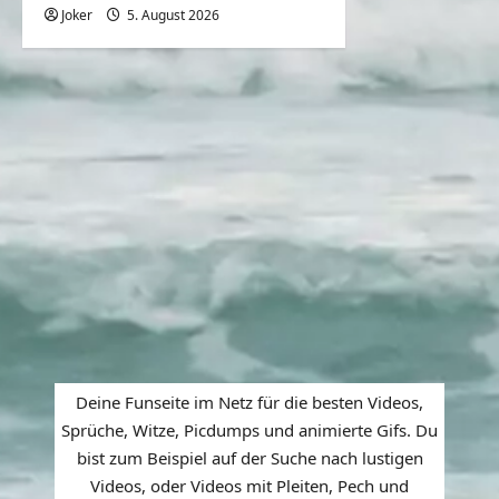
Joker
5. August 2026
0
Deine Funseite im Netz für die besten Videos,
Sprüche, Witze, Picdumps und animierte Gifs. Du
bist zum Beispiel auf der Suche nach lustigen
Videos, oder Videos mit Pleiten, Pech und