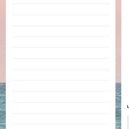
Arbeit & Beruf
Dummheiten
eklige Sachen
Erwachsene
Essen & Getränke
Freizeit
Jugendliche
Kinder
Kunst & Kultur
L
lustige Sachen
Musik