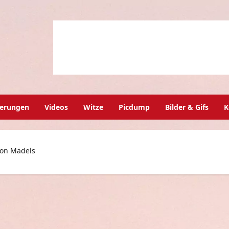
herungen
Videos
Witze
Picdump
Bilder & Gifs
K
on Mädels