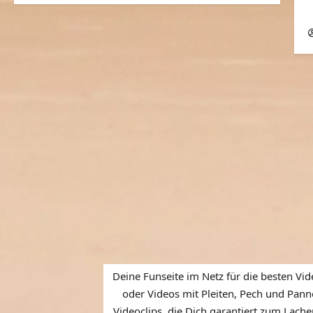
Deine Funseite im Netz für die besten Vid
oder Videos mit Pleiten, Pech und Panne
Videoclips, die Dich garantiert zum Lache