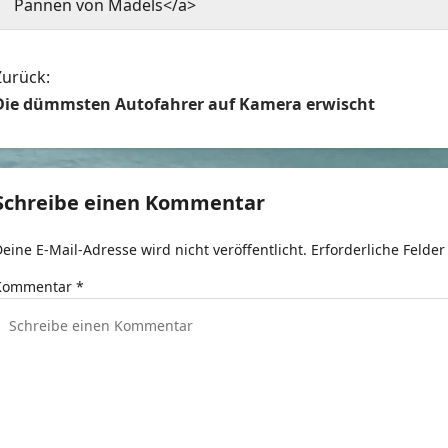
Pannen von Mädels</a>
B
Zurück:
Die dümmsten Autofahrer auf Kamera erwischt
e
t
Schreibe einen Kommentar
r
eine E-Mail-Adresse wird nicht veröffentlicht.
Erforderliche Felder
a
Kommentar
*
g
s
n
a
v