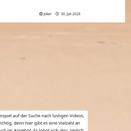
Gebäuden
Mona Lisa: Kündigung beim Louvre? |
t
Bilder allein zuhaus | ARTE
0
Joker
30. Juli 2026
0
ispiel auf der Suche nach lustigen Videos,
htig, denn hier gibt es eine Vielzahl an
ch im Angebot. Es lohnt sich also, täglich