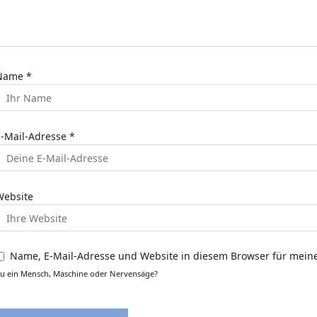
g
a
Name
*
t
E-Mail-Adresse
*
o
n
Website
Name, E-Mail-Adresse und Website in diesem Browser für mei
u ein Mensch, Maschine oder Nervensäge?