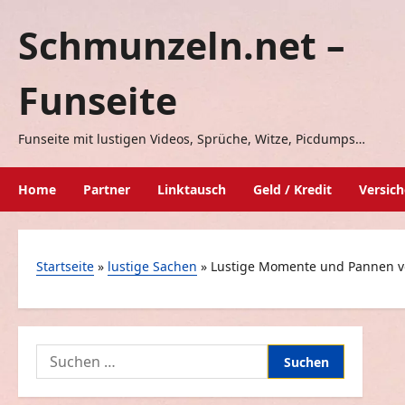
Zum
Schmunzeln.net –
Inhalt
springen
Funseite
Funseite mit lustigen Videos, Sprüche, Witze, Picdumps…
Home
Partner
Linktausch
Geld / Kredit
Versic
Startseite
»
lustige Sachen
»
Lustige Momente und Pannen v
Suchen
nach: