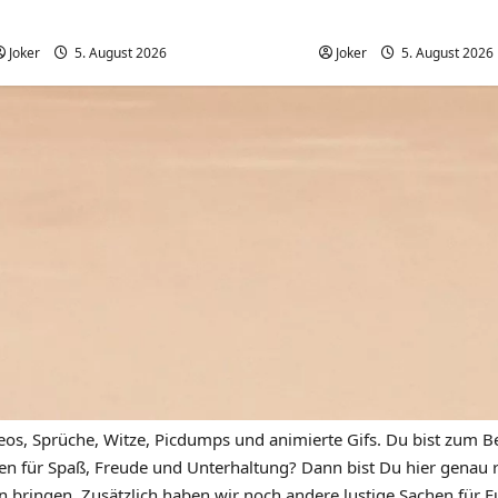
Komische Leute ernten sofort Karma
Wenn der Abriss von 
und Schande
komplett daneben geh
Joker
5. August 2026
0
Joker
5. August 2026
eos, Sprüche, Witze, Picdumps und animierte Gifs. Du bist zum Be
n für Spaß, Freude und Unterhaltung? Dann bist Du hier genau ric
n bringen. Zusätzlich haben wir noch andere lustige Sachen für Eu