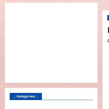
..: Kategorien :..
Animierte Bilder & Gifs