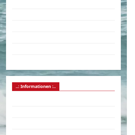
Verkehrsmittel
Verkehrsunfälle
Verrückte Sachen
Videos
Werbespots
Witze
..: Informationen :..
Das Funportal für Spass & Unterhaltung
Geld / Kredit
Impressum – Datenschutz
Kontakt / Mitmachen