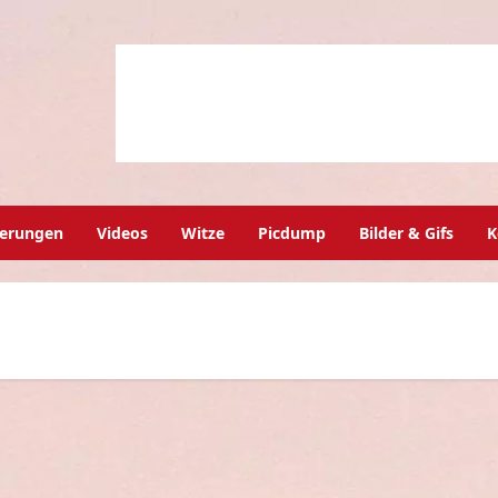
herungen
Videos
Witze
Picdump
Bilder & Gifs
K