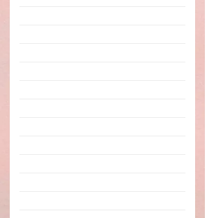
Arbeit & Beruf
Dummheiten
eklige Sachen
Erwachsene
Essen & Getränke
Freizeit
Jugendliche
Kinder
Kunst & Kultur
lustige Sachen
Musik