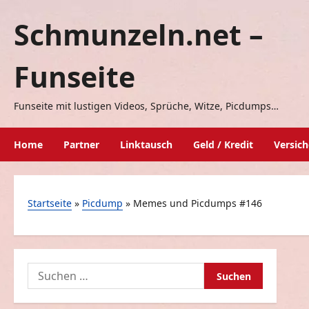
Zum
Schmunzeln.net –
Inhalt
springen
Funseite
Funseite mit lustigen Videos, Sprüche, Witze, Picdumps…
Home
Partner
Linktausch
Geld / Kredit
Versic
Startseite
»
Picdump
»
Memes und Picdumps #146
Suchen
nach: