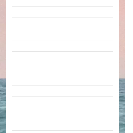
nervige Sachen
Party & Feiern
Picdump
Pleiten & Pannen
Sonstiges
soziale Taten
Sport & Turnen
Sprüche
Streiche
Tiere
Urlaub & Erholung
Verarschung