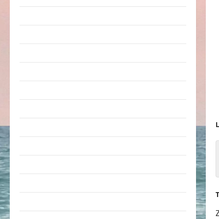
Arbeit & Beruf
Dummheiten
eklige Sachen
Erwachsene
Essen & Getränke
Freizeit
L
Jugendliche
Kinder
Kunst & Kultur
lustige Sachen
Musik