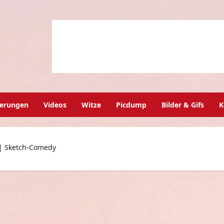
herungen
Videos
Witze
Picdump
Bilder & Gifs
K
 | Sketch-Comedy