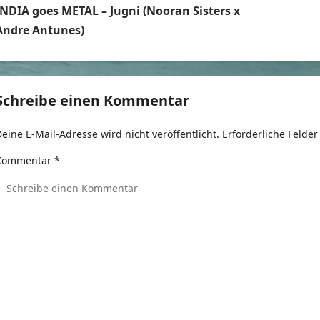
INDIA goes METAL – Jugni (Nooran Sisters x
e
Andre Antunes)
t
r
Schreibe einen Kommentar
a
eine E-Mail-Adresse wird nicht veröffentlicht.
Erforderliche Felder
g
Kommentar
*
s
n
a
v
g