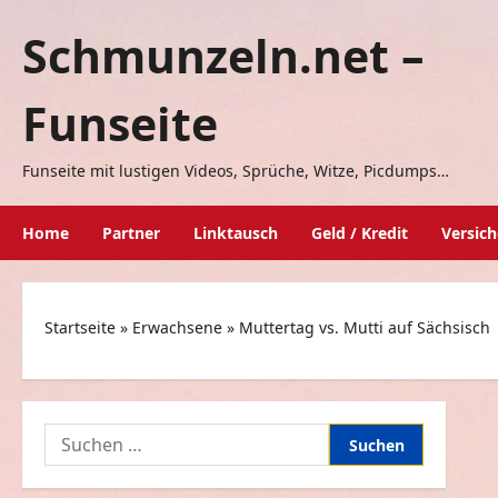
Zum
Schmunzeln.net –
Inhalt
springen
Funseite
Funseite mit lustigen Videos, Sprüche, Witze, Picdumps…
Home
Partner
Linktausch
Geld / Kredit
Versic
Startseite
»
Erwachsene
»
Muttertag vs. Mutti auf Sächsisch
Suchen
nach: