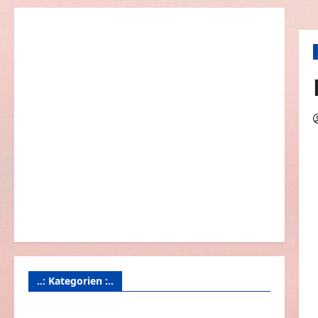
..: Kategorien :..
Animierte Bilder & Gifs