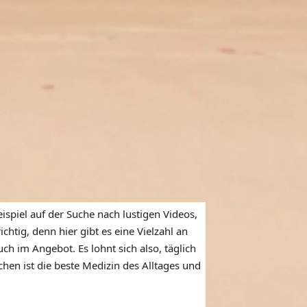
ispiel auf der Suche nach lustigen Videos,
htig, denn hier gibt es eine Vielzahl an
ch im Angebot. Es lohnt sich also, täglich
en ist die beste Medizin des Alltages und