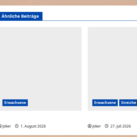
Ähnliche Beiträge
Erwachsene
Erwachsene
Streiche
Frauen am Wochenende
Wenn Paare sich Streic
Joker
1. August 2026
0
Joker
27. Juli 2026