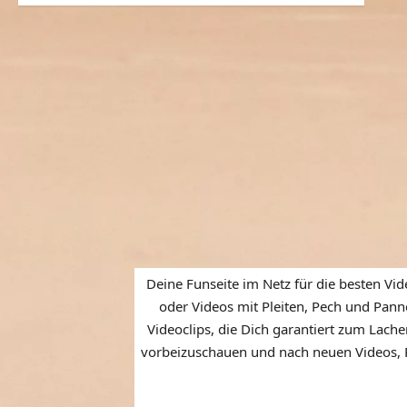
Deine Funseite im Netz für die besten Vid
oder Videos mit Pleiten, Pech und Panne
Videoclips, die Dich garantiert zum Lache
vorbeizuschauen und nach neuen Videos, P