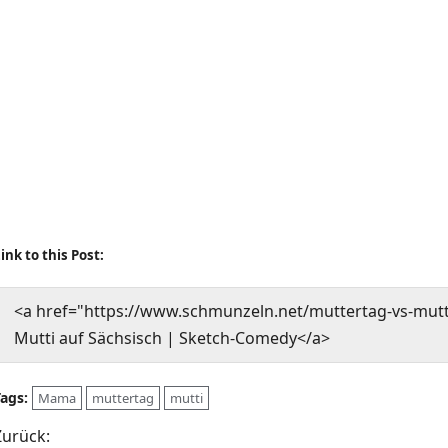
ink to this Post:
<a href="https://www.schmunzeln.net/muttertag-vs-mutt
Mutti auf Sächsisch | Sketch-Comedy</a>
Tags:
Mama
muttertag
mutti
B
Zurück: