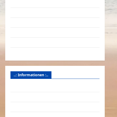
Verkehrsmittel
Verkehrsunfälle
Verrückte Sachen
Videos
Werbespots
Witze
..: Informationen :..
Das Funportal für Spass & Unterhaltung
Geld / Kredit
Impressum – Datenschutz
Kontakt / Mitmachen