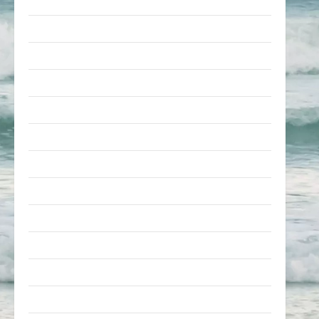
nervige Sachen
Party & Feiern
Picdump
Pleiten & Pannen
Sonstiges
soziale Taten
Sport & Turnen
Sprüche
Streiche
Tiere
Urlaub & Erholung
Verarschung