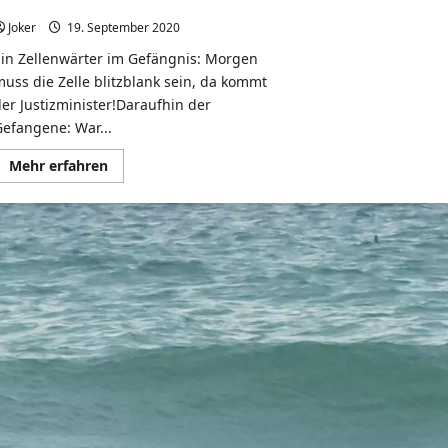
da kommt der Justizminister
Joker
19. September 2020
0
Ein Zellenwärter im Gefängnis: Morgen
muss die Zelle blitzblank sein, da kommt
der Justizminister!Daraufhin der
Gefangene: War...
Mehr
Mehr erfahren
Informationen
über
Morgen
muss
die
Zelle
blitzblank
sein,
da
kommt
der
Justizminister