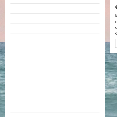
Arbeit & Beruf
Dummheiten
eklige Sachen
Erwachsene
Essen & Getränke
Freizeit
Jugendliche
Kinder
Kunst & Kultur
lustige Sachen
Musik