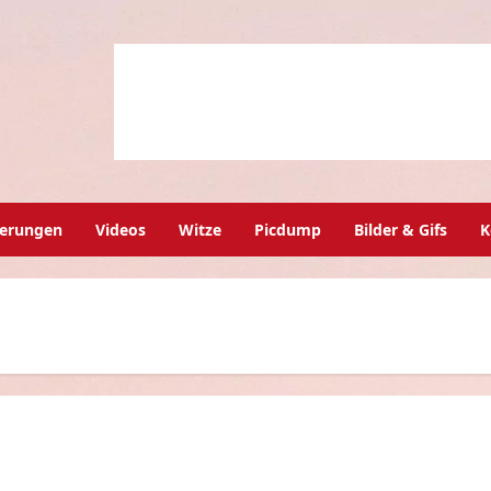
herungen
Videos
Witze
Picdump
Bilder & Gifs
K