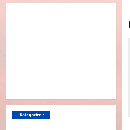
..: Kategorien :..
Animierte Bilder & Gifs