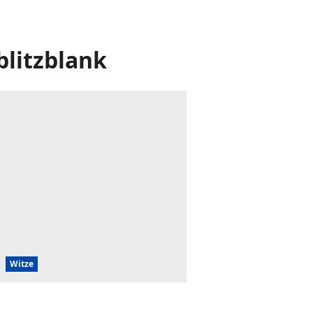
blitzblank
Witze
Morgen muss die Zelle blitzblank sein,