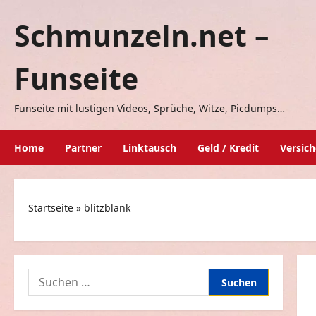
Zum
Schmunzeln.net –
Inhalt
springen
Funseite
Funseite mit lustigen Videos, Sprüche, Witze, Picdumps…
Home
Partner
Linktausch
Geld / Kredit
Versic
Startseite
»
blitzblank
Suchen
nach: