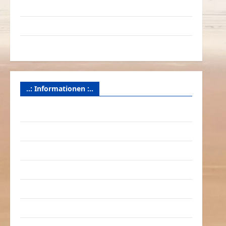
Videos
Werbespots
Witze
..: Informationen :..
Das Funportal für Spass & Unterhaltung
Geld / Kredit
Impressum – Datenschutz
Kontakt / Mitmachen
Linktausch
Partnerseiten