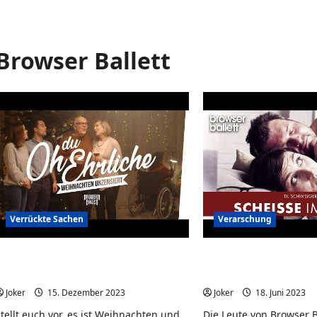
Browser Ballett
Verrückte Sachen
Verarschung
Oh du Ehrliche – Weihnachten
Scheiße im Kopf: De
unzensiert – Browser Ballett
von, mit und über T
Joker
15. Dezember 2023
0
Joker
18. Juni 2023
tellt euch vor, es ist Weihnachten und
Die Leute von Browser B