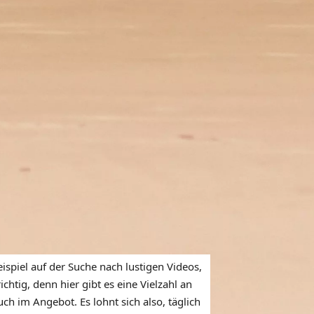
ispiel auf der Suche nach lustigen Videos,
htig, denn hier gibt es eine Vielzahl an
ch im Angebot. Es lohnt sich also, täglich