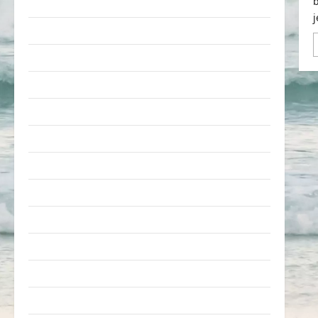
Pleiten & Pannen
j
Sonstiges
soziale Taten
Sport & Turnen
Sprüche
Streiche
Tiere
Urlaub & Erholung
Verarschung
Verkehrsmittel
Verkehrsunfälle
Verrückte Sachen