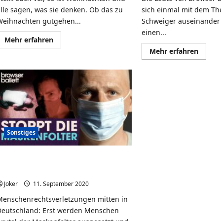
alle sagen, was sie denken. Ob das zu
sich einmal mit dem Th
Weihnachten gutgehen...
Schweiger auseinander
einen...
Mehr
Mehr erfahren
Informationen
Mehr
Mehr erfahren
über
Infor
Oh
über
du
Scheiß
Ehrliche
im
–
Kopf:
Weihnachten
Der
unzensiert
neue
–
Film
Browser
von,
Ballett
mit
und
Sonstiges
über
Til
Schwe
Stoppt die Maskenfolter |
Browser Ballett
Joker
11. September 2020
0
Menschenrechtsverletzungen mitten in
Deutschland: Erst werden Menschen