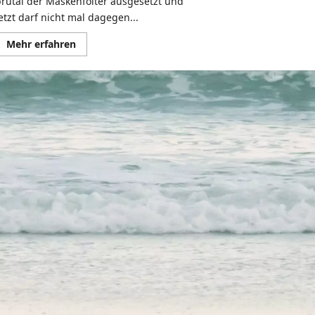
brutal der Maskenfolter ausgesetzt und
etzt darf nicht mal dagegen...
Mehr
Mehr erfahren
Informationen
über
Stoppt
die
Maskenfolter
|
Browser
Ballett