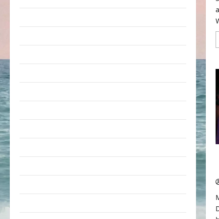
Erwachsene
Essen & Getränke
Freizeit
Jugendliche
Kinder
Kunst & Kultur
lustige Sachen
Musik
nervige Sachen
Party & Feiern
Picdump