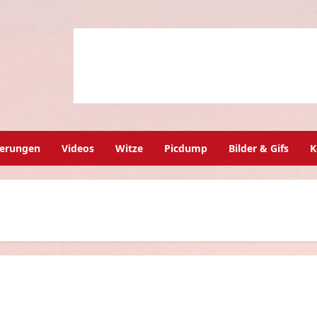
herungen
Videos
Witze
Picdump
Bilder & Gifs
K