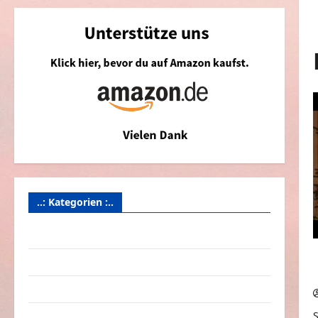
..: Kategorien :..
Animierte Bilder & Gifs
Arbeit & Beruf
Dummheiten
S
eklige Sachen