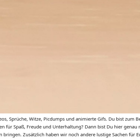
eos, Sprüche, Witze, Picdumps und animierte Gifs. Du bist zum Be
n für Spaß, Freude und Unterhaltung? Dann bist Du hier genau ric
n bringen. Zusätzlich haben wir noch andere lustige Sachen für Eu