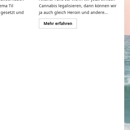
ema Til
Cannabis legalisieren, dann können wir
 gesetzt und
ja auch gleich Heroin und andere...
Mehr
Mehr erfahren
Informationen
über
mationen
Kulturgut
Heroin
e
|
Browser
Ballett
iger