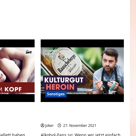
Sonstiges
r neue Film
Kulturgut Heroin | Browser
il Schweiger
Ballett
0
Joker
27. November 2021
0
allett haben
Alkohol-Fans so: Wenn wir jetzt einfach