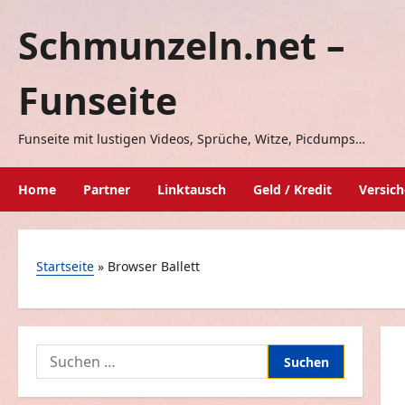
Zum
Schmunzeln.net –
Inhalt
springen
Funseite
Funseite mit lustigen Videos, Sprüche, Witze, Picdumps…
Home
Partner
Linktausch
Geld / Kredit
Versic
Startseite
»
Browser Ballett
Suchen
nach: