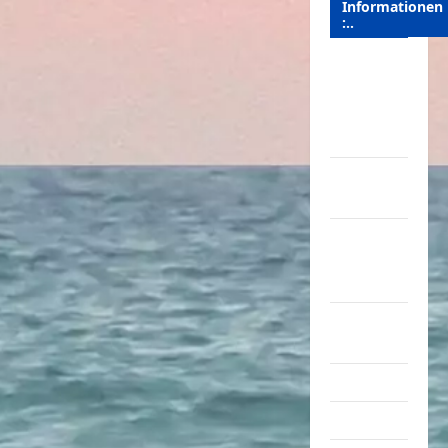
Informationen
:..
Das
Funportal
für Spass &
Unterhaltung
Geld /
Kredit
Impressum
–
Datenschutz
Kontakt /
Mitmachen
Linktausch
Partnerseiten