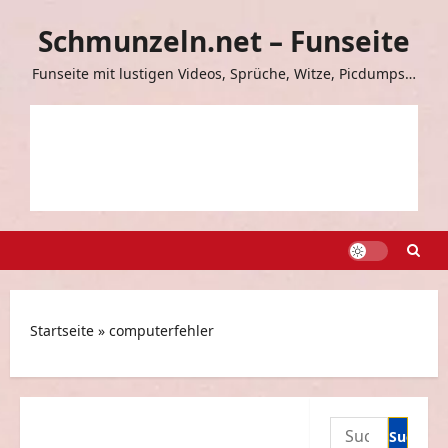
Zum
Schmunzeln.net – Funseite
Inhalt
springen
Funseite mit lustigen Videos, Sprüche, Witze, Picdumps…
Startseite
»
computerfehler
Suchen