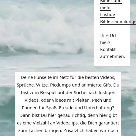
Bilder und
mehr
Lustige
Bildersammlung
Ihre Url
hier?
Kontakt
aufnehmen.
Deine Funseite im Netz für die besten Videos,
Sprüche, Witze, Picdumps und animierte Gifs. Du
bist zum Beispiel auf der Suche nach lustigen
Videos, oder Videos mit Pleiten, Pech und
Pannen für Spaß, Freude und Unterhaltung?
Dann bist Du hier genau richtig, denn hier gibt
es eine Vielzahl an Videoclips, die Dich garantiert
zum Lachen bringen. Zusätzlich haben wir noch