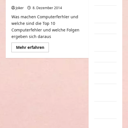
Dummheiten
Folgen
Joker
8. Dezember 2014
0
eklige
Was machen Computerferhler und
Sachen
welche sind die Top 10
Erwachsene
Computerfehler und welche Folgen
ergeben sich daraus
Essen &
Getränke
Mehr
Mehr erfahren
Informationen
über
Freizeit
10
Computerfehler
mit
Jugendliche
fatalen
Folgen
Kinder
Kunst &
Kultur
lustige
Sachen
Musik