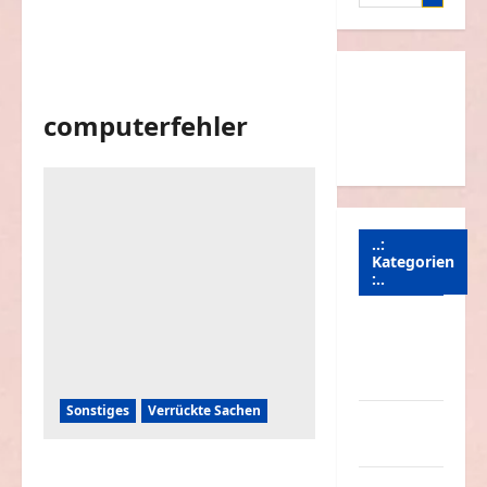
nach:
computerfehler
..:
Kategorien
:..
Animierte
Bilder &
Gifs
Sonstiges
Verrückte Sachen
Arbeit &
Beruf
10 Computerfehler mit fatalen