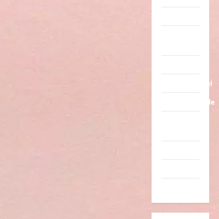
Tiere
Urlaub &
Erholung
Verarschung
Verkehrsmittel
Verkehrsunfälle
Verrückte
Sachen
Videos
Werbespots
Witze