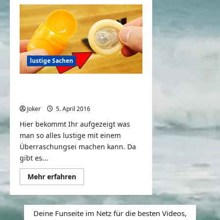
7
Coole
Dinge
die
du
mit
Flaschendeckeln
machen
lustige Sachen
kannst
6 Coole Dinge die du mit
Überraschungseiern machen kann
Joker
5. April 2016
0
Hier bekommt Ihr aufgezeigt was
man so alles lustige mit einem
Überraschungsei machen kann. Da
gibt es...
Mehr
Mehr erfahren
Informationen
über
6
Coole
Dinge
Deine Funseite im Netz für die besten Videos,
die