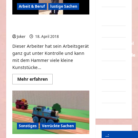
Tiere
Arbeit & Beruf
lustige Sachen
Urlaub &
Erholung
Coole Tricks mit einem Hammer auf
der Arbeit
Verarschung
Joker
18. April 2018
0
Verkehrsmittel
Dieser Arbeiter hat sein Arbeitsgerät
ganz gut unter Kontrolle und kann
Verkehrsunfälle
mit dem Hammer viele kleine
Verrückte
Kunststücke...
Sachen
Mehr
Mehr erfahren
Informationen
Videos
über
Coole
Tricks
Werbespots
mit
einem
Witze
Hammer
auf
der
Arbeit
Sonstiges
Verrückte Sachen
..: