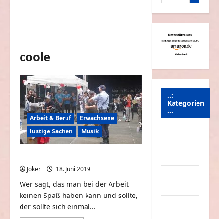
nach:
coole
..:
Kategorien
:..
Arbeit & Beruf
Erwachsene
lustige Sachen
Musik
Animierte
Bilder &
Gifs
Coole Tanzeinlage dieser Polizistin
Joker
18. Juni 2019
0
Arbeit &
Wer sagt, das man bei der Arbeit
Beruf
keinen Spaß haben kann und sollte,
Dummheiten
der sollte sich einmal...