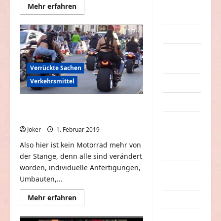
eklige
Mehr
Mehr erfahren
Informationen
Sachen
über
Coole
Tanzeinlage
Erwachsene
dieser
Polizistin
Essen &
Getränke
Verrückte Sachen
Verkehrsmittel
Freizeit
Jugendliche
Coole Motorräter in Massen zu
bestaunen
Kinder
Joker
1. Februar 2019
0
Kunst &
Also hier ist kein Motorrad mehr von
Kultur
der Stange, denn alle sind verändert
worden, individuelle Anfertigungen,
lustige
Umbauten,...
Sachen
Mehr
Mehr erfahren
Musik
Informationen
über
Coole
nervige