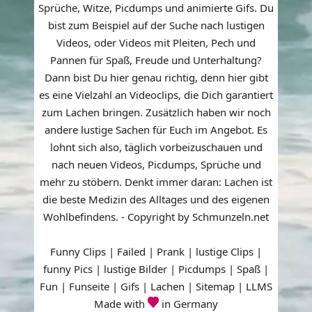
du
Sprüche, Witze, Picdumps und animierte Gifs. Du
mit
bist zum Beispiel auf der Suche nach lustigen
Überraschungseiern
machen
Videos, oder Videos mit Pleiten, Pech und
kann
Pannen für Spaß, Freude und Unterhaltung?
Dann bist Du hier genau richtig, denn hier gibt
es eine Vielzahl an Videoclips, die Dich garantiert
zum Lachen bringen. Zusätzlich haben wir noch
andere lustige Sachen für Euch im Angebot. Es
lohnt sich also, täglich vorbeizuschauen und
nach neuen Videos, Picdumps, Sprüche und
mehr zu stöbern. Denkt immer daran: Lachen ist
die beste Medizin des Alltages und des eigenen
Wohlbefindens. - Copyright by Schmunzeln.net
Funny Clips | Failed | Prank | lustige Clips |
funny Pics | lustige Bilder | Picdumps | Spaß |
Fun | Funseite | Gifs | Lachen |
Sitemap
|
LLMS
Made with
in Germany