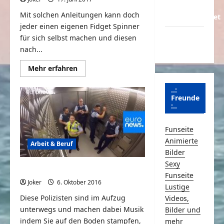
Über
Mit solchen Anleitungen kann doch
Schmunzeln.net
jeder einen eigenen Fidget Spinner
Versicherung
für sich selbst machen und diesen
& Co.
nach...
Mehr
Mehr erfahren
Informationen
über
3
..:
coole
Freunde
Fidget
:..
Spinner
zum
Nachbauen
Funseite
Animierte
Arbeit & Beruf
Bilder
Sexy
Coole Polizisten im Aufzug
Funseite
Joker
6. Oktober 2016
0
Lustige
Diese Polizisten sind im Aufzug
Videos,
unterwegs und machen dabei Musik
Bilder und
indem Sie auf den Boden stampfen,
mehr