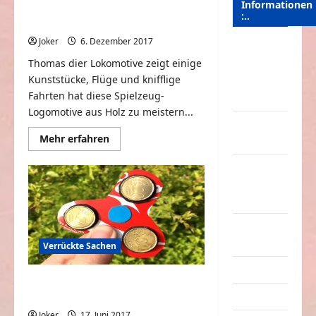
Informationen
Coole Stunts mit Thomas der
:..
Lokomotive
Joker
6. Dezember 2017
0
Das
Thomas dier Lokomotive zeigt einige
Funportal
Kunststücke, Flüge und knifflige
für Spass &
Fahrten hat diese Spielzeug-
Unterhaltung
Logomotive aus Holz zu meistern...
Geld /
Mehr
Mehr erfahren
Kredit
Informationen
über
Impressum
Coole
Stunts
–
mit
Thomas
Datenschutz
der
Lokomotive
Kontakt /
Mitmachen
Verrückte Sachen
Linktausch
3 coole Fidget Spinner zum
Partnerseiten
Nachbauen
Joker
17. Juni 2017
0