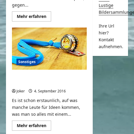
gegen...
Lustige
Bildersammlung
Mehr
Mehr erfahren
Informationen
über
Ihre Url
Coole
hier?
Polizisten
im
Kontakt
Aufzug
aufnehmen.
Sonstiges
7 Coole Dinge die du mit
Flaschendeckeln machen kannst
Joker
4. September 2016
0
Es ist schon erstaunlich, auf was
manche Leute für Ideen kommen,
was man so alles mit einem...
Mehr
Mehr erfahren
Informationen
über