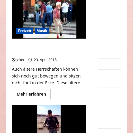
Motorräter
Sachen
in
Massen
zu
Party &
bestaunen
Feiern
Freizeit
Musik
Picdump
Pleiten &
Coole Opas tanzen zur Techno
Musik
Pannen
Joker
23. April 2018
0
Sonstiges
Auch ältere Herrschaften können
soziale
sich noch gut bewegen und sitzen
Taten
nicht faul in der Ecke. Diese ältere...
Sport &
Mehr
Mehr erfahren
Informationen
Turnen
über
Coole
Opas
Sprüche
tanzen
zur
Streiche
Techno
Musik