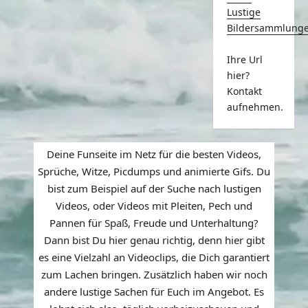
Lustige
Bildersammlung
Ihre Url
hier?
Kontakt
aufnehmen.
Deine Funseite im Netz für die besten Videos,
Sprüche, Witze, Picdumps und animierte Gifs. Du
bist zum Beispiel auf der Suche nach lustigen
Videos, oder Videos mit Pleiten, Pech und
Pannen für Spaß, Freude und Unterhaltung?
Dann bist Du hier genau richtig, denn hier gibt
es eine Vielzahl an Videoclips, die Dich garantiert
zum Lachen bringen. Zusätzlich haben wir noch
andere lustige Sachen für Euch im Angebot. Es