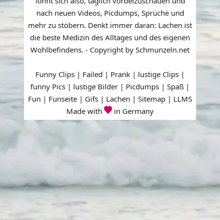
lohnt sich also, täglich vorbeizuschauen und
nach neuen Videos, Picdumps, Sprüche und
mehr zu stöbern. Denkt immer daran: Lachen ist
die beste Medizin des Alltages und des eigenen
Wohlbefindens. - Copyright by Schmunzeln.net
Funny Clips | Failed | Prank | lustige Clips |
funny Pics | lustige Bilder | Picdumps | Spaß |
Fun | Funseite | Gifs | Lachen |
Sitemap
|
LLMS
Made with
in Germany