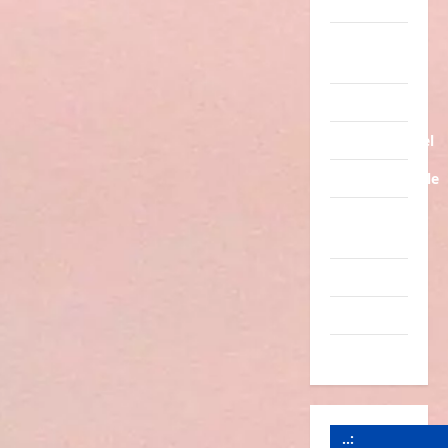
Tiere
Urlaub &
Erholung
Verarschung
Verkehrsmittel
Verkehrsunfälle
Verrückte
Sachen
Videos
Werbespots
Witze
..: