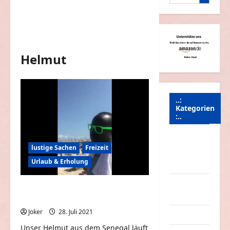
nach:
Helmut
..:
Kategorien
:..
Animierte
lustige Sachen
Freizeit
Bilder &
Urlaub & Erholung
Gifs
Arbeit &
Mallorca 2016 der Helmut aus dem
Beruf
Senegal
Joker
28. Juli 2021
0
Dummheiten
Unser Helmut aus dem Senegal läuft