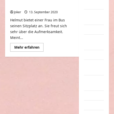
Helmut bietet einer Frau im Bus
Sachen
seinen Sitzplatz an
Joker
13. September 2020
0
Party &
Helmut bietet einer Frau im Bus
Feiern
seinen Sitzplatz an. Sie freut sich
Picdump
sehr über die Aufmerksamkeit.
Meint...
Pleiten &
Pannen
Mehr
Mehr erfahren
Informationen
über
Sonstiges
Helmut
bietet
soziale
einer
Frau
Taten
im
Bus
seinen
Sport &
Sitzplatz
Turnen
an
Sprüche
Streiche