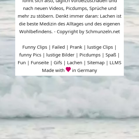
lohnt sich also, täglich vorbeizuschauen und
nach neuen Videos, Picdumps, Sprüche und
mehr zu stöbern. Denkt immer daran: Lachen ist
die beste Medizin des Alltages und des eigenen
Wohlbefindens. - Copyright by Schmunzeln.net
Funny Clips | Failed | Prank | lustige Clips |
funny Pics | lustige Bilder | Picdumps | Spaß |
Fun | Funseite | Gifs | Lachen |
Sitemap
|
LLMS
Made with
in Germany