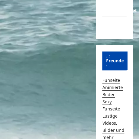
Über
Schmunzeln.net
Versicherung
& Co.
..:
Freunde
:..
Funseite
Animierte
Bilder
Sexy
Funseite
Lustige
Videos,
Bilder und
mehr