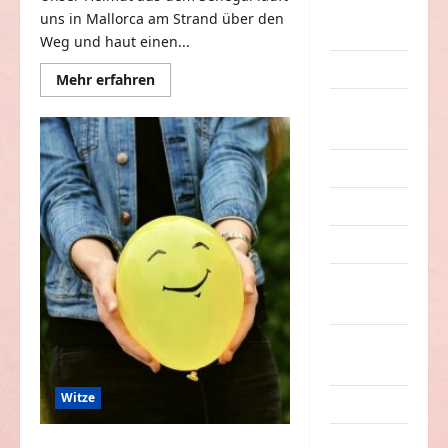
eklige
uns in Mallorca am Strand über den
Sachen
Weg und haut einen...
Erwachsene
Mehr
Mehr erfahren
Informationen
über
Essen &
Mallorca
Getränke
2016
der
Helmut
Freizeit
aus
dem
Senegal
Jugendliche
Kinder
Kunst &
Kultur
lustige
Sachen
Witze
Musik
nervige