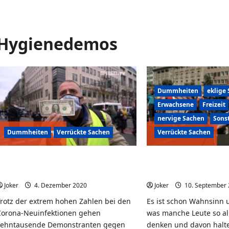
Hygienedemos
Dummheiten
eklige
Erwachsene
Freizeit
nervige Sachen
Sons
Dummheiten
Verrückte Sachen
Verrückte Sachen
Der Corona-Soundtrack, Vol. 2:
Der Corona-Soundtr
“Best Of” Hygienedemos
“Hygienedemos”
Joker
4. Dezember 2020
0
Joker
10. September
Trotz der extrem hohen Zahlen bei den
Es ist schon Wahnsinn 
Corona-Neuinfektionen gehen
was manche Leute so al
zehntausende Demonstranten gegen
denken und davon halte