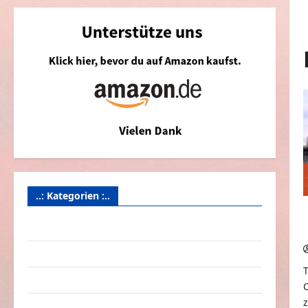
..: Kategorien :..
Animierte Bilder & Gifs
Arbeit & Beruf
Dummheiten
eklige Sachen