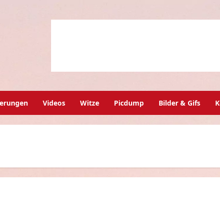
herungen
Videos
Witze
Picdump
Bilder & Gifs
K