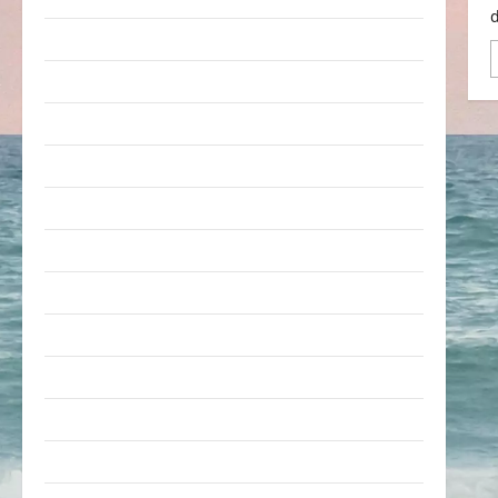
Erwachsene
Essen & Getränke
Freizeit
Jugendliche
Kinder
Kunst & Kultur
lustige Sachen
Musik
nervige Sachen
Party & Feiern
Picdump