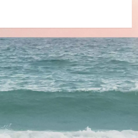
mationen
a-
track
enedemos”