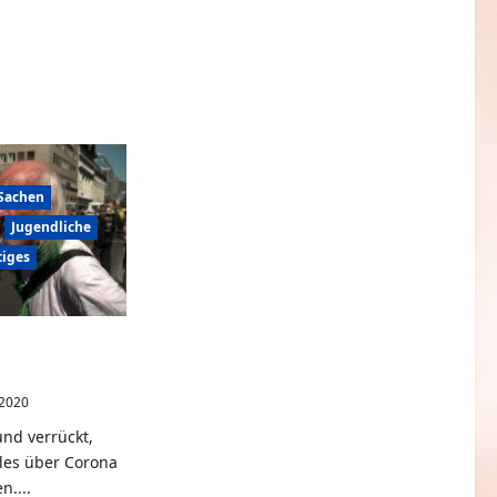
 Sachen
Jugendliche
tiges
ack – Best Of
 2020
0
und verrückt,
les über Corona
n....