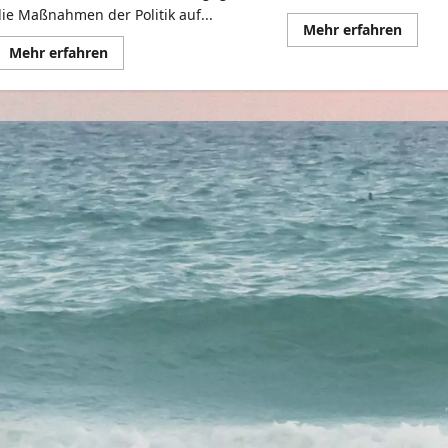
die Maßnahmen der Politik auf...
Mehr
Mehr erfahren
Infor
Mehr
Mehr erfahren
über
Informationen
Der
über
Coron
Der
Sound
Corona-
–
Soundtrack,
Best
Vol.
Of
2:
“Hygi
“Best
Of”
Hygienedemos