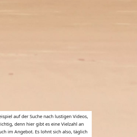
ispiel auf der Suche nach lustigen Videos,
htig, denn hier gibt es eine Vielzahl an
ch im Angebot. Es lohnt sich also, täglich