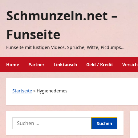
Zum
Schmunzeln.net –
Inhalt
springen
Funseite
Funseite mit lustigen Videos, Sprüche, Witze, Picdumps…
Home
Partner
Linktausch
Geld / Kredit
Versic
Startseite
»
Hygienedemos
Suchen
nach: