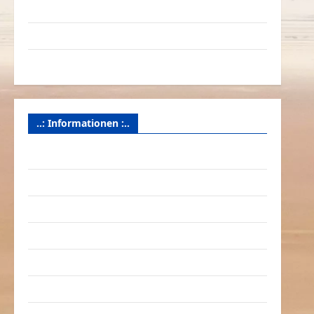
Videos
Werbespots
Witze
..: Informationen :..
Das Funportal für Spass & Unterhaltung
Geld / Kredit
Impressum – Datenschutz
Kontakt / Mitmachen
Linktausch
Partnerseiten