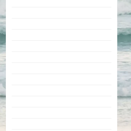
Pleiten & Pannen
Sonstiges
soziale Taten
Sport & Turnen
Sprüche
Streiche
Tiere
Urlaub & Erholung
Verarschung
Verkehrsmittel
Verkehrsunfälle
Verrückte Sachen