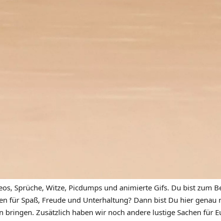
eos, Sprüche, Witze, Picdumps und animierte Gifs. Du bist zum Be
n für Spaß, Freude und Unterhaltung? Dann bist Du hier genau ric
n bringen. Zusätzlich haben wir noch andere lustige Sachen für Eu