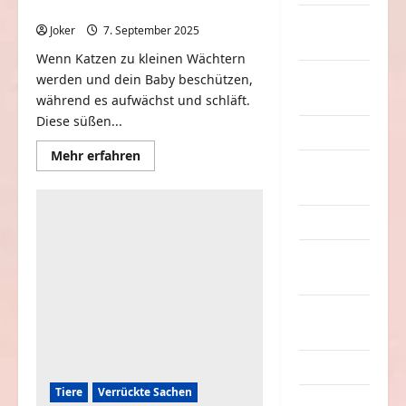
Katze als Wächter von Babys
nervige
Joker
7. September 2025
0
Sachen
Wenn Katzen zu kleinen Wächtern
Party &
werden und dein Baby beschützen,
Feiern
während es aufwächst und schläft.
Diese süßen...
Picdump
Mehr
Mehr erfahren
Informationen
Pleiten &
über
Pannen
Katze
als
Wächter
Sonstiges
von
Babys
soziale
Taten
Sport &
Turnen
Sprüche
Tiere
Verrückte Sachen
Streiche