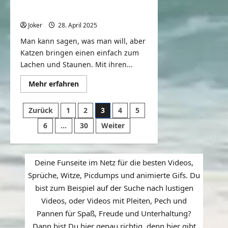
Videos von lustigen Katzen,
Kätzchen und Hunden
Joker
28. April 2025
0
Man kann sagen, was man will, aber
Katzen bringen einen einfach zum
Lachen und Staunen. Mit ihren...
Mehr
Mehr erfahren
Informationen
über
Videos
Seitennummerierung
Zurück
1
2
3
4
5
von
lustigen
der
6
…
30
Weiter
Katzen,
Kätzchen
Beiträge
und
Hunden
Deine Funseite im Netz für die besten Videos,
Sprüche, Witze, Picdumps und animierte Gifs. Du
bist zum Beispiel auf der Suche nach lustigen
Videos, oder Videos mit Pleiten, Pech und
Pannen für Spaß, Freude und Unterhaltung?
Dann bist Du hier genau richtig, denn hier gibt