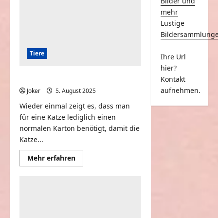
Bilder und
mehr
Lustige
Bildersammlung
Tiere
Ihre Url
hier?
Bengalkatze spielt mit dem Karton
Kontakt
aufnehmen.
Joker
5. August 2025
0
Wieder einmal zeigt es, dass man
für eine Katze lediglich einen
normalen Karton benötigt, damit die
Katze...
Mehr
Mehr erfahren
Informationen
über
Bengalkatze
spielt
mit
dem
Karton