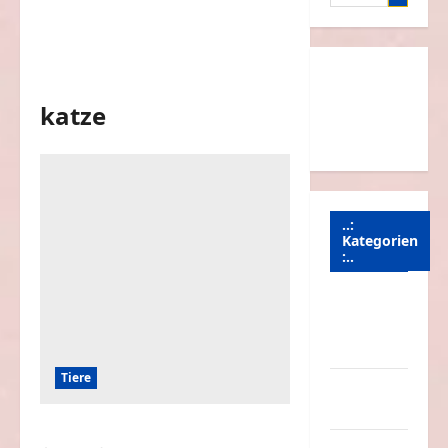
nach:
katze
..:
Kategorien
:..
Animierte
Bilder &
Gifs
Tiere
Arbeit &
Beruf
Lustiges und verrücktes mit Katzen