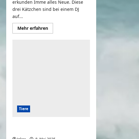
erkunden Imme alles Neue. Diese
drei Kätzchen sind bei einem DJ
auf...
Mehr
Mehr erfahren
Informationen
über
Kätzchen
und
der
Plattenspieler
Tiere
CATS AND DOGS FUNNY CUTE
VIDEOS