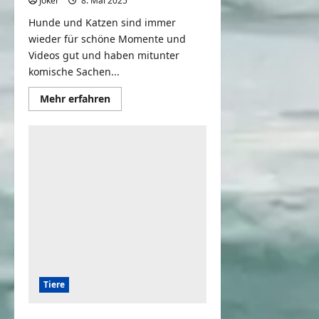
Joker
8. Mai 2025
0
Hunde und Katzen sind immer
wieder für schöne Momente und
Videos gut und haben mitunter
komische Sachen...
Mehr
Mehr erfahren
Informationen
über
CATS
AND
DOGS
FUNNY
CUTE
VIDEOS
Tiere