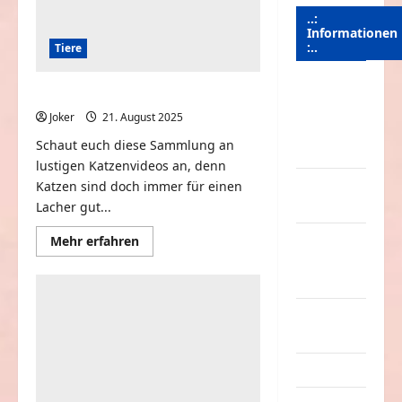
..:
Informationen
:..
Tiere
Das
Katzen – lustige Katzenvideos
Funportal
Joker
21. August 2025
0
für Spass &
Schaut euch diese Sammlung an
Unterhaltung
lustigen Katzenvideos an, denn
Geld /
Katzen sind doch immer für einen
Kredit
Lacher gut...
Mehr
Impressum
Mehr erfahren
Informationen
–
über
Katzen
Datenschutz
–
lustige
Katzenvideos
Kontakt /
Mitmachen
Linktausch