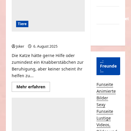
Partnerseiten
Über
Schmunzeln.net
Tiere
Versicherung
& Co.
ENTSCHULDIBUMS für die Katze
Joker
6. August 2025
0
Die Katze hätte gerne Hilfe oder
..:
zumindest ein Knabberstäbchen zur
Freunde
Beruhigung, aber keiner scheint ihr
:..
helfen zu...
Funseite
Mehr
Mehr erfahren
Informationen
Animierte
über
Bilder
ENTSCHULDIBUMS
für
Sexy
die
Katze
Funseite
Lustige
Videos,