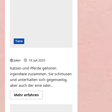
Tiere
Katzen und Pferde
Joker
19. Juli 2025
0
Katzen und Pferde gehören
irgendwie zusammen. Sie schmusen
und unterhalten sich gegenseitig,
aber auch der eine oder...
Mehr
Mehr erfahren
Informationen
über
Katzen
und