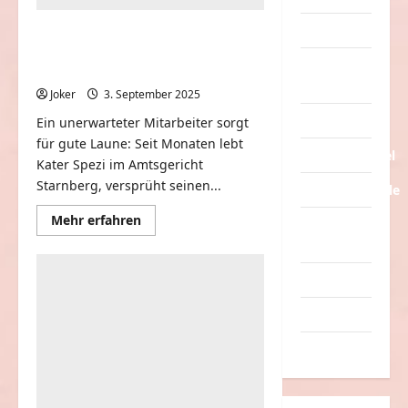
Tiere
Tierischer Mitbewohner im
Amtsgericht Starnberg: Kater
Urlaub &
“Spezi” findet Zuhause
Erholung
Joker
3. September 2025
0
Verarschung
Ein unerwarteter Mitarbeiter sorgt
für gute Laune: Seit Monaten lebt
Verkehrsmittel
Kater Spezi im Amtsgericht
Starnberg, versprüht seinen...
Verkehrsunfälle
Mehr
Mehr erfahren
Verrückte
Informationen
über
Sachen
Tierischer
Mitbewohner
Videos
im
Amtsgericht
Starnberg:
Werbespots
Kater
“Spezi”
findet
Witze
Zuhause