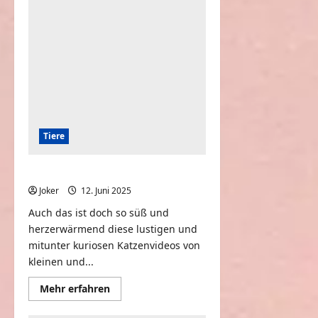
Pferde
Tiere
Lustige Katzenvideo – Sammlung
Joker
12. Juni 2025
0
Auch das ist doch so süß und
herzerwärmend diese lustigen und
mitunter kuriosen Katzenvideos von
kleinen und...
Mehr
Mehr erfahren
Informationen
über
Lustige