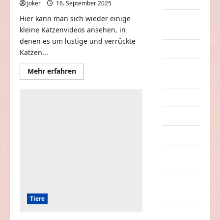
Dummheiten
Joker
16. September 2025
0
Hier kann man sich wieder einige
eklige
kleine Katzenvideos ansehen, in
Sachen
denen es um lustige und verrückte
Erwachsene
Katzen...
Essen &
Mehr
Mehr erfahren
Informationen
Getränke
über
Lustiges
Freizeit
und
verrücktes
mit
Jugendliche
Katzen
Kinder
Kunst &
Kultur
lustige
Sachen
Tiere
Musik