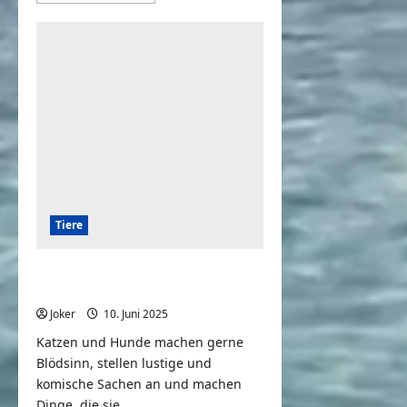
über
Kleines
Lamm
chillt
mit
Katze
Tiere
Lustige Katzenvideos und
Hundevideos
Joker
10. Juni 2025
0
Katzen und Hunde machen gerne
Blödsinn, stellen lustige und
komische Sachen an und machen
Dinge, die sie...