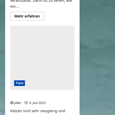
veranstaltet. Darin ist zu sehen, wie
ein...
Mehr
Mehr erfahren
Informationen
über
Katze
vs.
Radrennen
Tiere
Kätzchen und der Plattenspieler
Joker
6. Juni 2025
0
Katzen sind sehr neugierig und