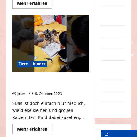
Tiere
Mehr
Mehr erfahren
Informationen
über
Urlaub &
Lustigste
Erholung
Videos
mit
Katzen
Verarschung
und
Hunden
Verkehrsmittel
Verkehrsunfälle
Tiere
Kinder
Verrückte
Sachen
Katzen und Kind malen Malbuch
Videos
aus
Joker
6. Oktober 2023
0
Werbespots
>Das ist doch einfach n ur niedlich,
Witze
wie diese kleinen und großen
Katzen dem Kind dabei zusehen,...
Mehr
Mehr erfahren
Informationen
..: