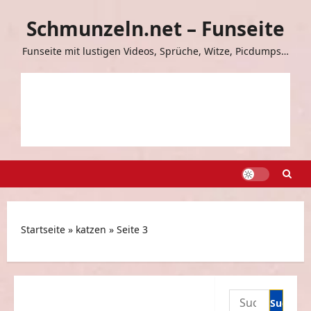
Zum
Schmunzeln.net – Funseite
Inhalt
springen
Funseite mit lustigen Videos, Sprüche, Witze, Picdumps…
Startseite
»
katzen
»
Seite 3
Suchen