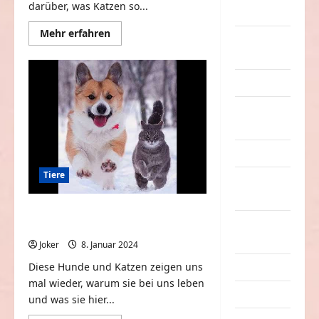
darüber, was Katzen so...
Sachen
Mehr
Mehr erfahren
Party &
Informationen
über
Feiern
Lustige
Katzenvideos
für
Picdump
alle
Pleiten &
Pannen
Sonstiges
Tiere
soziale
Taten
Lustigste Videos mit Katzen und
Sport &
Hunden
Turnen
Joker
8. Januar 2024
0
Diese Hunde und Katzen zeigen uns
Sprüche
mal wieder, warum sie bei uns leben
Streiche
und was sie hier...