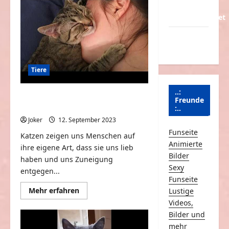
zum
Über
Lachen
Schmunzeln.net
Versicherung
& Co.
Tiere
..:
Wie zeigen Katzen Liebe und
Freunde
Zuneigung
:..
Joker
12. September 2023
0
Funseite
Katzen zeigen uns Menschen auf
Animierte
ihre eigene Art, dass sie uns lieb
Bilder
haben und uns Zuneigung
Sexy
entgegen...
Funseite
Mehr
Mehr erfahren
Lustige
Informationen
Videos,
über
Wie
Bilder und
zeigen
Katzen
mehr