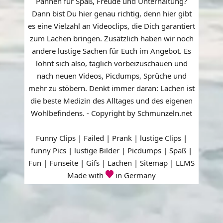
Pannen für Spaß, Freude und Unterhaltung?
Dann bist Du hier genau richtig, denn hier gibt
es eine Vielzahl an Videoclips, die Dich garantiert
zum Lachen bringen. Zusätzlich haben wir noch
andere lustige Sachen für Euch im Angebot. Es
lohnt sich also, täglich vorbeizuschauen und
nach neuen Videos, Picdumps, Sprüche und
mehr zu stöbern. Denkt immer daran: Lachen ist
die beste Medizin des Alltages und des eigenen
Wohlbefindens. - Copyright by Schmunzeln.net
Funny Clips | Failed | Prank | lustige Clips |
funny Pics | lustige Bilder | Picdumps | Spaß |
Fun | Funseite | Gifs | Lachen |
Sitemap
|
LLMS
Made with
in Germany