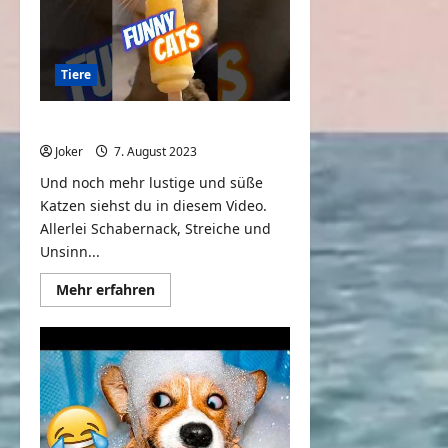
Tiere
Süße lustige Katzen
Joker
7. August 2023
0
Und noch mehr lustige und süße
Katzen siehst du in diesem Video.
Allerlei Schabernack, Streiche und
Unsinn...
Mehr
Mehr erfahren
Informationen
über
Süße
lustige
Katzen