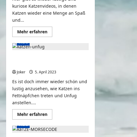
kuriose Katzenvideos, in denen
Katzen wieder eine Menge an Spaß
und...
Mehr
Mehr erfahren
Informationen
über
Tiere
Lustige
Katzenvideos
Lustige Katzen übertreiben es mal
wieder
Joker
5. April 2023
0
Es ist doch immer wieder schön und
lustig anzusehen, wie Katzen ins
Fettnäpfchen treten und Unfug
anstellen....
Mehr
Mehr erfahren
Informationen
über
Tiere
Lustige
Katzen
übertreiben