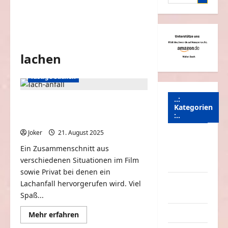
nach:
lachen
lustige Sachen
..:
Lachanfälle – Compilation,
Kategorien
:..
denn Lachen ist gesund
Joker
21. August 2025
0
Animierte
Ein Zusammenschnitt aus
Bilder &
verschiedenen Situationen im Film
Gifs
sowie Privat bei denen ein
Arbeit &
Lachanfall hervorgerufen wird. Viel
Beruf
Spaß...
Dummheiten
Mehr
Mehr erfahren
Informationen