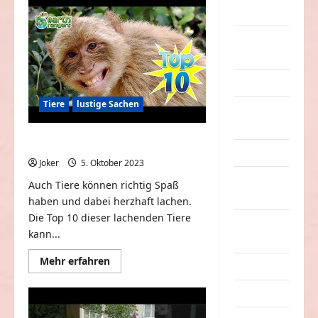
Menschen
Sachen
teilen
ihr
schönstes
Party &
böses
Lachen
Feiern
Picdump
Tiere
lustige Sachen
Pleiten &
Pannen
Top 10 – Lachende Tiere
Sonstiges
Joker
5. Oktober 2023
0
soziale
Auch Tiere können richtig Spaß
Taten
haben und dabei herzhaft lachen.
Die Top 10 dieser lachenden Tiere
Sport &
kann...
Turnen
Mehr
Mehr erfahren
Sprüche
Informationen
über
Top
Streiche
10
–