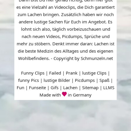
es eine Vielzahl an Videoclips, die Dich garantiert
zum Lachen bringen. Zusätzlich haben wir noch
andere lustige Sachen für Euch im Angebot. Es
lohnt sich also, täglich vorbeizuschauen und
nach neuen Videos, Picdumps, Sprüche und
mehr zu stöbern. Denkt immer daran: Lachen ist
die beste Medizin des Alltages und des eigenen
Wohlbefindens. - Copyright by Schmunzeln.net
Funny Clips | Failed | Prank | lustige Clips |
funny Pics | lustige Bilder | Picdumps | Spaß |
Fun | Funseite | Gifs | Lachen |
Sitemap
|
LLMS
Made with
in Germany