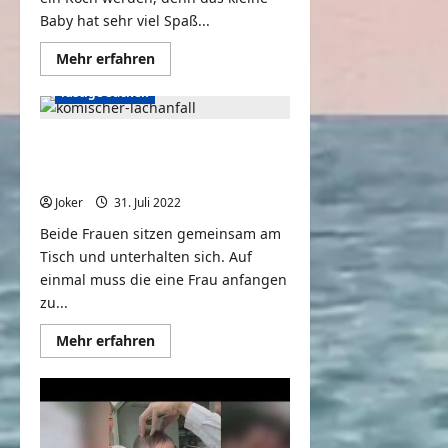
Baby hat sehr viel Spaß...
Mehr
Mehr erfahren
Informationen
über
lustige Sachen
Baby
lacht
beim
Kartoffel
Was für ein komischer
schälen
Lachanfall bei dieser Frau
Joker
31. Juli 2022
0
Beide Frauen sitzen gemeinsam am
Tisch und unterhalten sich. Auf
einmal muss die eine Frau anfangen
zu...
Mehr
Mehr erfahren
Informationen
über
Was
für
ein
komischer
Lachanfall