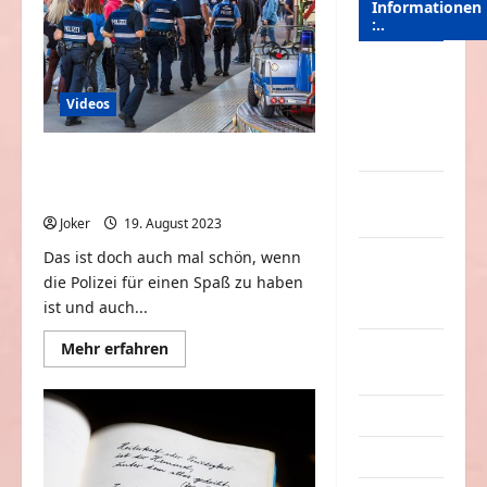
beim
Informationen
Lachen
:..
||
ViralHog
Das
Funportal
Videos
für Spass &
Unterhaltung
Auch Polizisten machen
gerne einen Spaß mit
Geld /
Kredit
Joker
19. August 2023
0
Das ist doch auch mal schön, wenn
Impressum
die Polizei für einen Spaß zu haben
–
ist und auch...
Datenschutz
Mehr
Mehr erfahren
Kontakt /
Informationen
Mitmachen
über
Auch
Polizisten
Linktausch
machen
gerne
einen
Partnerseiten
Spaß
mit