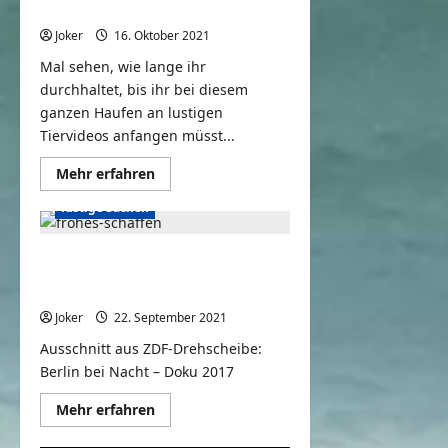
ablachen
Joker
16. Oktober 2021
0
Mal sehen, wie lange ihr
durchhaltet, bis ihr bei diesem
ganzen Haufen an lustigen
Tiervideos anfangen müsst...
Mehr
Mehr erfahren
Informationen
über
lustige Sachen
Lustige
Tiervideos
zum
ablachen
Frohes Schaffen – und
geiles Lachen
Joker
22. September 2021
0
Ausschnitt aus ZDF-Drehscheibe:
Berlin bei Nacht – Doku 2017
Mehr
Mehr erfahren
Informationen
über