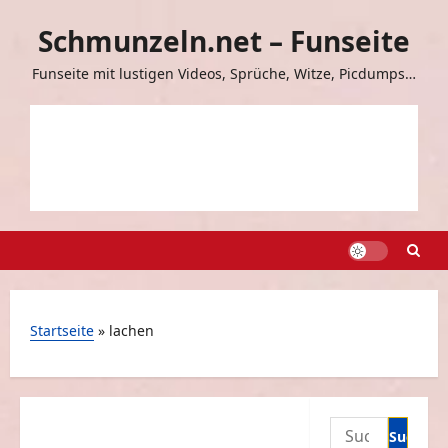
Zum
Schmunzeln.net – Funseite
Inhalt
springen
Funseite mit lustigen Videos, Sprüche, Witze, Picdumps…
Startseite
»
lachen
Suchen