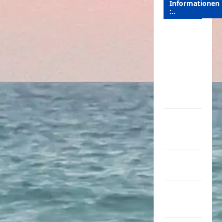
Informationen
:..
Das
Funportal
für Spass &
Unterhaltung
Geld /
Kredit
Impressum
–
Datenschutz
Kontakt /
Mitmachen
Linktausch
Partnerseiten