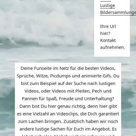
Lustige
Bildersammlung
Ihre Url
hier?
Kontakt
aufnehmen.
Deine Funseite im Netz für die besten Videos,
Sprüche, Witze, Picdumps und animierte Gifs. Du
bist zum Beispiel auf der Suche nach lustigen
Videos, oder Videos mit Pleiten, Pech und
Pannen für Spaß, Freude und Unterhaltung?
Dann bist Du hier genau richtig, denn hier gibt
es eine Vielzahl an Videoclips, die Dich garantiert
zum Lachen bringen. Zusätzlich haben wir noch
andere lustige Sachen für Euch im Angebot. Es