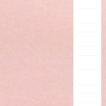
Sachen
Party &
Feiern
Picdump
Pleiten &
Pannen
Sonstiges
soziale
Taten
Sport &
Turnen
Sprüche
Streiche