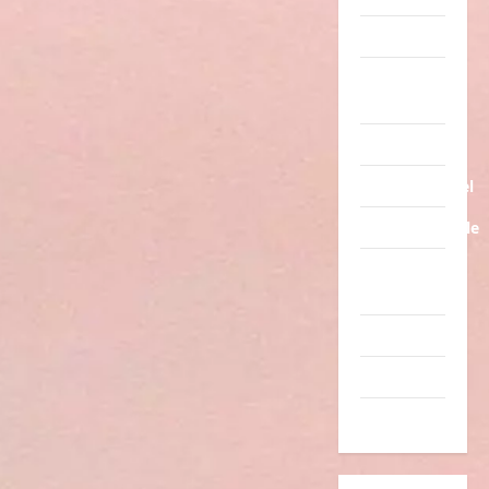
Tiere
Urlaub &
Erholung
Verarschung
Verkehrsmittel
Verkehrsunfälle
Verrückte
Sachen
Videos
Werbespots
Witze