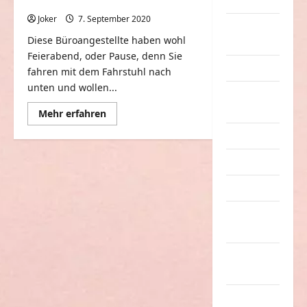
Dummheiten
verweht
Joker
7. September 2020
0
eklige
Diese Büroangestellte haben wohl
Sachen
Feierabend, oder Pause, denn Sie
Erwachsene
fahren mit dem Fahrstuhl nach
unten und wollen...
Essen &
Getränke
Mehr
Mehr erfahren
Informationen
über
Freizeit
Büroangestellte
vom
Winde
Jugendliche
verweht
Kinder
Kunst &
Kultur
lustige
Sachen
Musik