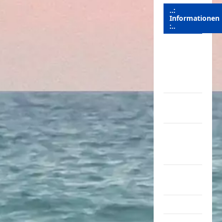
..:
Informationen
:..
Das
Funportal
für Spass &
Unterhaltung
Geld /
Kredit
Impressum
–
Datenschutz
Kontakt /
Mitmachen
Linktausch