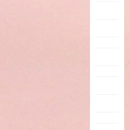
nervige
Sachen
Party &
Feiern
Picdump
Pleiten &
Pannen
Sonstiges
soziale
Taten
Sport &
Turnen
Sprüche
Streiche