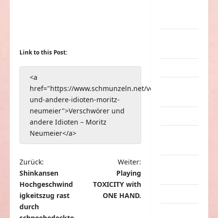
nervige
Sachen
Party &
Feiern
Link to this Post:
Picdump
<a
Pleiten &
href="https://www.schmunzeln.net/verschwoerer-
Pannen
und-andere-idioten-moritz-
neumeier">Verschwörer und
Sonstiges
andere Idioten – Moritz
Neumeier</a>
soziale
Taten
B
Zurück:
Weiter:
Sport &
Shinkansen
Playing
Turnen
e
Hochgeschwind
TOXICITY with
i
Sprüche
igkeitszug rast
ONE HAND.
t
durch
Streiche
schneebedeckte