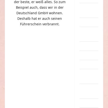
der beste, er weiß alles. So zum
Beispiel auch, dass wir in der
eklige
Deutschland GmbH wohnen.
Sachen
Deshalb hat er auch seinen
Erwachsene
Führerschein verbrannt.
Essen &
Getränke
Freizeit
Jugendliche
Kinder
Kunst &
Kultur
lustige
Sachen
Musik