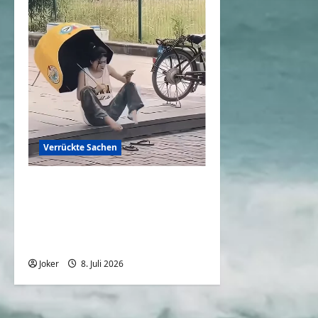
Verrückte Sachen
Backofen Natur: Wenn der
Alltag auf
rekordverdächtige Hitze
trifft
Joker
8. Juli 2026
0