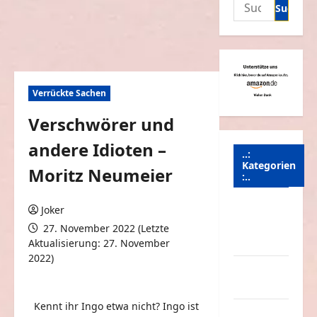
Suchen
nach:
Verrückte Sachen
Verschwörer und
andere Idioten –
..:
Kategorien
Moritz Neumeier
:..
Animierte
Joker
Bilder &
27. November 2022 (Letzte
Gifs
Aktualisierung: 27. November
2022)
Arbeit &
0 Kommentare
Beruf
Kennt ihr Ingo etwa nicht? Ingo ist
Dummheiten