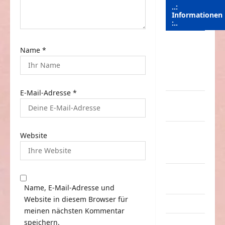
..:
Informationen
:..
Das
Name
*
Funportal
für Spass &
Unterhaltung
E-Mail-Adresse
*
Geld /
Kredit
Impressum
Website
–
Datenschutz
Kontakt /
Mitmachen
Name, E-Mail-Adresse und
Website in diesem Browser für
Linktausch
meinen nächsten Kommentar
speichern.
Partnerseiten