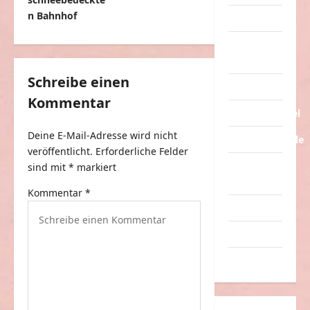
r
n Bahnhof
Tiere
a
Urlaub &
g
Erholung
s
Schreibe einen
Verarschung
n
Kommentar
a
Verkehrsmittel
v
Deine E-Mail-Adresse wird nicht
Verkehrsunfälle
veröffentlicht.
Erforderliche Felder
i
Verrückte
sind mit
*
markiert
g
Sachen
Kommentar
*
a
Videos
t
Werbespots
i
Witze
o
n