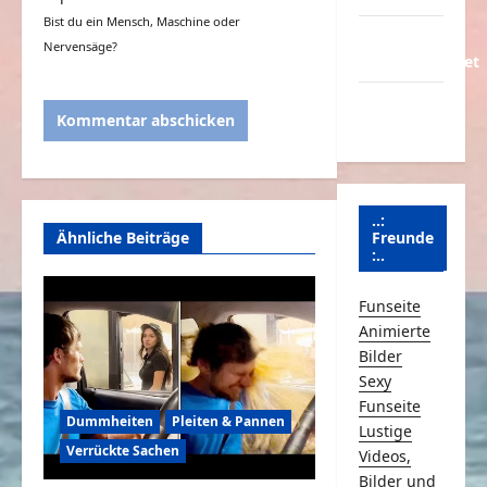
Bist du ein Mensch, Maschine oder
Über
Nervensäge?
Schmunzeln.net
Versicherung
& Co.
..:
Freunde
Ähnliche Beiträge
:..
Funseite
Animierte
Bilder
Sexy
Funseite
Dummheiten
Pleiten & Pannen
Lustige
Verrückte Sachen
Videos,
Bilder und