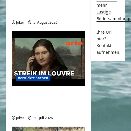
mehr
Komische Leute ernten
Lustige
sofort Karma und Schande
Bildersammlung
Joker
5. August 2026
0
Ihre Url
hier?
Kontakt
aufnehmen.
Verrückte Sachen
Mona Lisa: Kündigung beim
Louvre? | Bilder allein
zuhaus | ARTE
Joker
30. Juli 2026
0