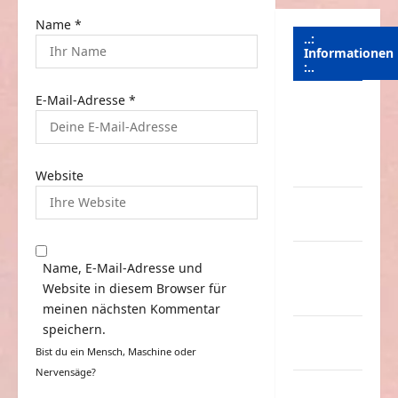
Name
*
..:
Informationen
:..
E-Mail-Adresse
*
Das
Funportal
für Spass &
Unterhaltung
Website
Geld /
Kredit
Impressum
Name, E-Mail-Adresse und
–
Website in diesem Browser für
Datenschutz
meinen nächsten Kommentar
speichern.
Kontakt /
Bist du ein Mensch, Maschine oder
Mitmachen
Nervensäge?
Linktausch