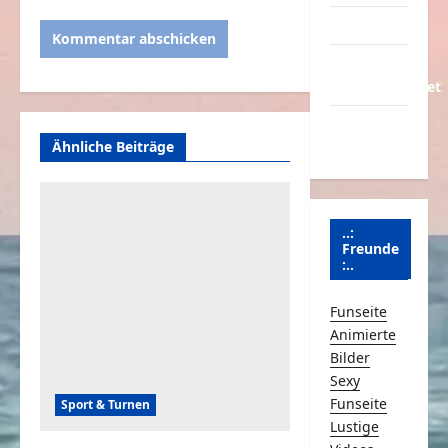
Partnerseiten
Über
Schmunzeln.net
Versicherung
Ähnliche Beiträge
& Co.
..:
Freunde
:..
Funseite
Animierte
Bilder
Sexy
Funseite
Sport & Turnen
Lustige