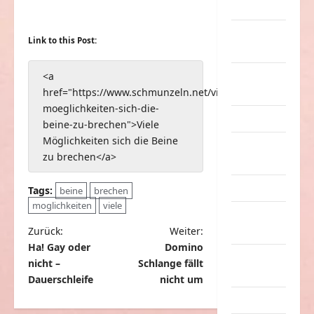
Musik
nervige
Link to this Post:
Sachen
<a
Party &
href="https://www.schmunzeln.net/viele-
Feiern
moeglichkeiten-sich-die-
Picdump
beine-zu-brechen">Viele
Möglichkeiten sich die Beine
Pleiten &
zu brechen</a>
Pannen
Sonstiges
Tags:
beine
brechen
moglichkeiten
viele
soziale
B
Zurück:
Weiter:
Taten
Ha! Gay oder
Domino
e
Sport &
nicht –
Schlange fällt
i
Turnen
Dauerschleife
nicht um
t
Sprüche