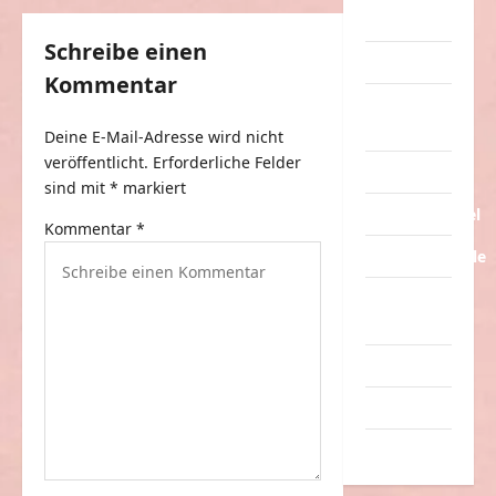
r
Streiche
a
Schreibe einen
Tiere
g
Kommentar
Urlaub &
s
Erholung
Deine E-Mail-Adresse wird nicht
n
veröffentlicht.
Erforderliche Felder
Verarschung
a
sind mit
*
markiert
v
Verkehrsmittel
Kommentar
*
i
Verkehrsunfälle
g
Verrückte
a
Sachen
t
Videos
i
Werbespots
o
n
Witze