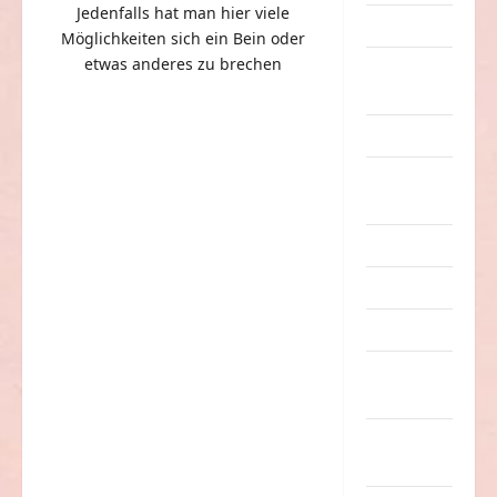
Jedenfalls hat man hier viele
Dummheiten
Möglichkeiten sich ein Bein oder
etwas anderes zu brechen
eklige
Sachen
Erwachsene
Essen &
Getränke
Freizeit
Jugendliche
Kinder
Kunst &
Kultur
lustige
Sachen