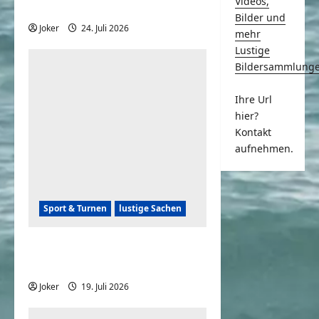
Videos,
Sports Women Aura 28
Bilder und
Joker
24. Juli 2026
0
mehr
Lustige
Bildersammlung
Ihre Url
hier?
Kontakt
aufnehmen.
Sport & Turnen
lustige Sachen
Didi Hallervorden und der
Fußball
Joker
19. Juli 2026
0