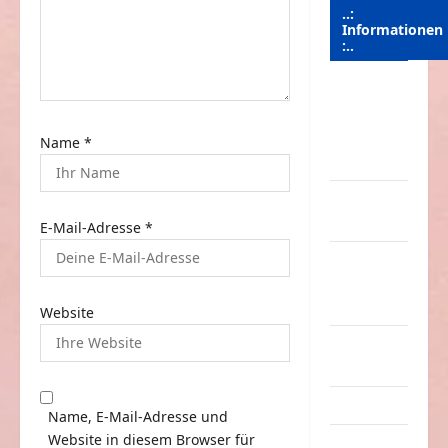
o
..:
n
Informationen
:..
Das
Funportal
für Spass &
Name
*
Unterhaltung
Geld /
Kredit
E-Mail-Adresse
*
Impressum
–
Datenschutz
Website
Kontakt /
Mitmachen
Linktausch
Name, E-Mail-Adresse und
Website in diesem Browser für
Partnerseiten