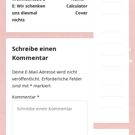
i
E: Wir schenken
Calculator
Tiere
t
uns diesmal
Cover
Urlaub &
nichts
r
Erholung
a
Verarschung
g
Schreibe einen
Verkehrsmittel
s
Kommentar
n
Verkehrsunfälle
a
Deine E-Mail-Adresse wird nicht
Verrückte
v
veröffentlicht.
Erforderliche Felder
Sachen
sind mit
*
markiert
i
Videos
g
Kommentar
*
Werbespots
a
Witze
t
i