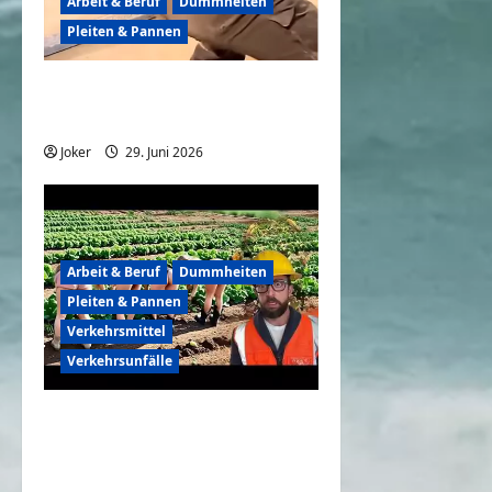
Arbeit & Beruf
Dummheiten
Pleiten & Pannen
Pannen in der
Autowerkstatt
Joker
29. Juni 2026
0
Arbeit & Beruf
Dummheiten
Pleiten & Pannen
Verkehrsmittel
Verkehrsunfälle
Unglaublich clevere
Bauarbeiter & urkomische
Pannen | Baustellen-