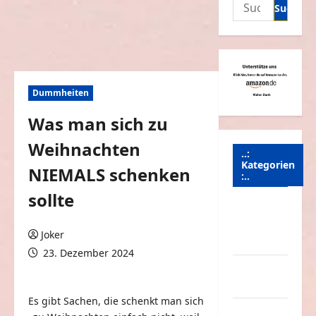
Suchen
nach:
Dummheiten
Was man sich zu
Weihnachten
..:
Kategorien
NIEMALS schenken
:..
sollte
Animierte
Bilder &
Joker
Gifs
23. Dezember 2024
Arbeit &
0 Kommentare
Beruf
Es gibt Sachen, die schenkt man sich
Dummheiten