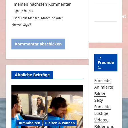
meinen nächsten Kommentar
Über
speichern.
Schmunzeln.net
Bist du ein Mensch, Maschine oder
Nervensäge?
Versicherung
& Co.
..:
Freunde
:..
Ähnliche Beiträge
Funseite
Animierte
Bilder
Sexy
Funseite
Lustige
Videos,
Dummheiten
Pleiten & Pannen
Bilder und