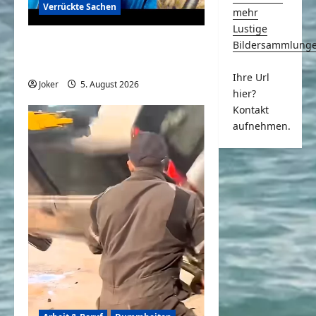
Verrückte Sachen
mehr
Lustige
Komische Leute ernten
Bildersammlung
sofort Karma und Schande
Ihre Url
Joker
5. August 2026
0
hier?
Kontakt
aufnehmen.