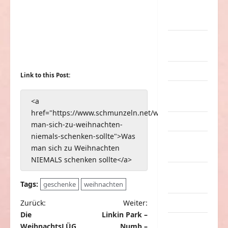
nervige
Sachen
Party &
Feiern
Picdump
Link to this Post:
Pleiten &
<a
Pannen
href="https://www.schmunzeln.net/was-
Sonstiges
man-sich-zu-weihnachten-
niemals-schenken-sollte">Was
soziale
man sich zu Weihnachten
Taten
NIEMALS schenken sollte</a>
Sport &
Turnen
Tags:
geschenke
weihnachten
B
Sprüche
Zurück:
Weiter:
Die
Linkin Park –
e
Streiche
WeihnachtsLÜG
Numb –