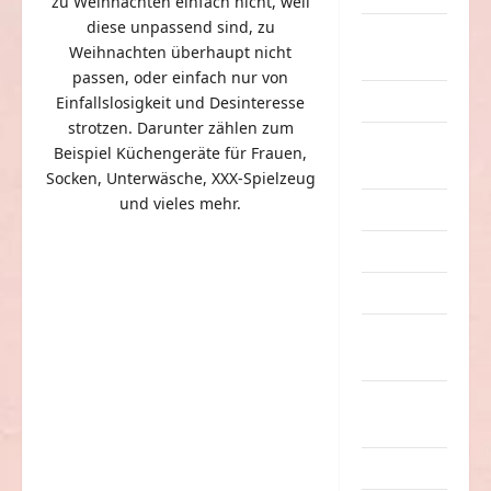
zu Weihnachten einfach nicht, weil
diese unpassend sind, zu
eklige
Weihnachten überhaupt nicht
Sachen
passen, oder einfach nur von
Erwachsene
Einfallslosigkeit und Desinteresse
strotzen. Darunter zählen zum
Essen &
Beispiel Küchengeräte für Frauen,
Getränke
Socken, Unterwäsche, XXX-Spielzeug
und vieles mehr.
Freizeit
Jugendliche
Kinder
Kunst &
Kultur
lustige
Sachen
Musik