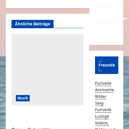
Partnerseiten
Über
Schmunzeln.net
Ähnliche Beiträge
Versicherung
& Co.
..:
Freunde
:..
Funseite
Animierte
Bilder
Musik
Sexy
Funseite
When You Can’t Read
Lustige
Notes
Videos,