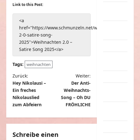
Link to this Post:
nervige
Sachen
<a
Party &
href="https://www.schmunzeln.net/weihnachten-
Feiern
2-0-satire-song-
2025">Weihnachten 2.0 –
Picdump
Satire Song 2025</a>
Pleiten &
Tags:
weihnachten
Pannen
B
Zurück:
Weiter:
Sonstiges
Hey Nikolausi –
Der Anti-
e
soziale
Ein freches
Weihnachts-
i
Taten
Nikolauslied
Song – Oh DU
t
zum Abfeiern
FRÖHLICHE
Sport &
r
Turnen
a
Sprüche
g
Schreibe einen
Streiche