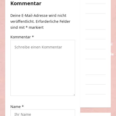
Kommentar
s
Tiere
n
Deine E-Mail-Adresse wird nicht
a
Urlaub &
veröffentlicht.
Erforderliche Felder
Erholung
v
sind mit
*
markiert
Verarschung
i
Kommentar
*
g
Verkehrsmittel
a
Verkehrsunfälle
t
Verrückte
i
Sachen
o
Videos
n
Werbespots
Witze
Name
*