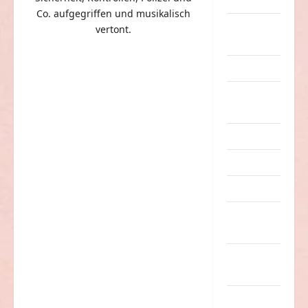
Dummheiten
Co. aufgegriffen und musikalisch
eklige
vertont.
Sachen
Erwachsene
Essen &
Getränke
Freizeit
Jugendliche
Kinder
Kunst &
Kultur
lustige
Sachen
Musik