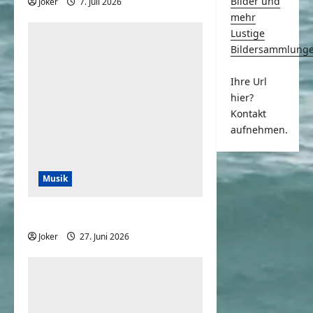
Bilder und
Joker
7. Juli 2026
0
mehr
Lustige
Bildersammlung
Ihre Url
hier?
Kontakt
aufnehmen.
Musik
Der Song für gute Laune
Joker
27. Juni 2026
0