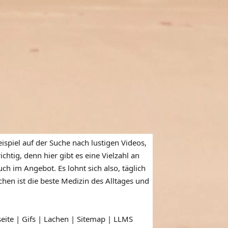
ispiel auf der Suche nach lustigen Videos,
htig, denn hier gibt es eine Vielzahl an
ch im Angebot. Es lohnt sich also, täglich
en ist die beste Medizin des Alltages und
seite | Gifs | Lachen |
Sitemap
|
LLMS