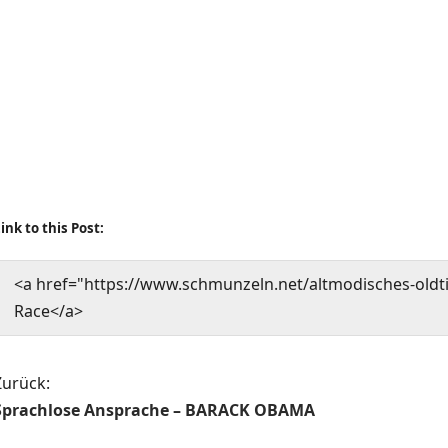
ink to this Post:
<a href="https://www.schmunzeln.net/altmodisches-oldt
Race</a>
B
Zurück:
Sprachlose Ansprache – BARACK OBAMA
e