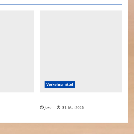
Verkehrsmittel
 Auto
Fass mein Auto bitte nicht an
0
Joker
31. Mai 2026
0