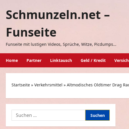
Zum
Schmunzeln.net –
Inhalt
springen
Funseite
Funseite mit lustigen Videos, Sprüche, Witze, Picdumps…
Home
Partner
Linktausch
Geld / Kredit
Versic
Startseite
»
Verkehrsmittel
»
Altmodisches Oldtimer Drag Ra
Suchen
nach: