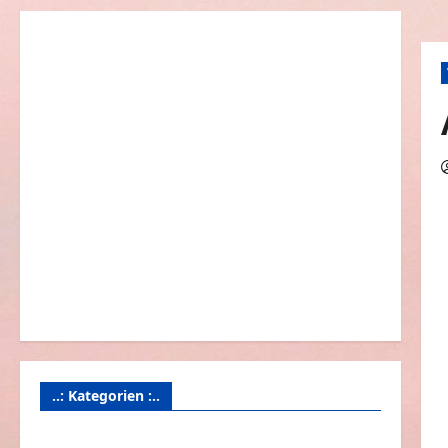
..: Kategorien :..
Animierte Bilder & Gifs