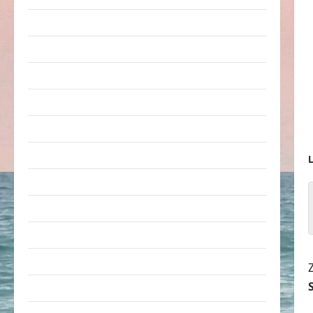
Arbeit & Beruf
Dummheiten
eklige Sachen
Erwachsene
Essen & Getränke
Freizeit
L
Jugendliche
Kinder
Kunst & Kultur
lustige Sachen
Musik