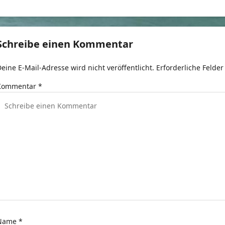
t
r
Schreibe einen Kommentar
a
eine E-Mail-Adresse wird nicht veröffentlicht.
Erforderliche Felder
g
Kommentar
*
s
n
a
v
g
a
t
Name
*