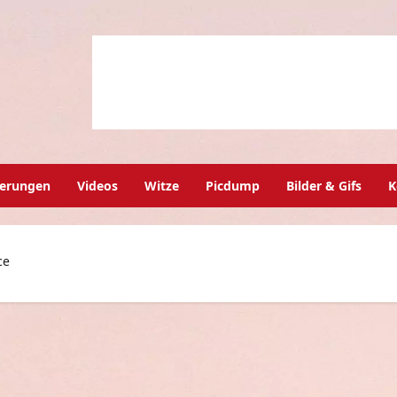
herungen
Videos
Witze
Picdump
Bilder & Gifs
K
ce