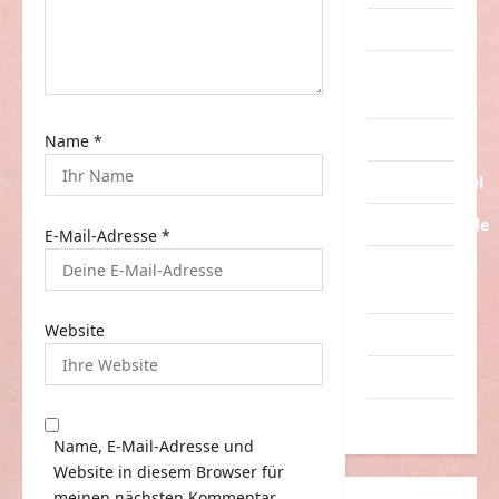
o
Tiere
n
Urlaub &
Erholung
Verarschung
Name
*
Verkehrsmittel
Verkehrsunfälle
E-Mail-Adresse
*
Verrückte
Sachen
Website
Videos
Werbespots
Witze
Name, E-Mail-Adresse und
Website in diesem Browser für
meinen nächsten Kommentar