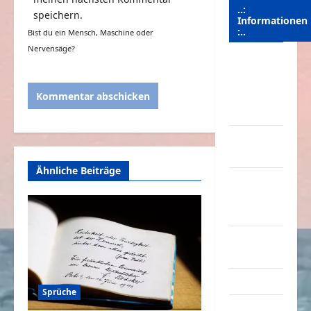
..:
speichern.
Informationen
:..
Bist du ein Mensch, Maschine oder
Nervensäge?
Das
Funportal
für Spass &
Unterhaltung
Geld /
Kredit
Ähnliche Beiträge
Impressum
–
Datenschutz
Kontakt /
Mitmachen
Linktausch
Sprüche
Partnerseiten