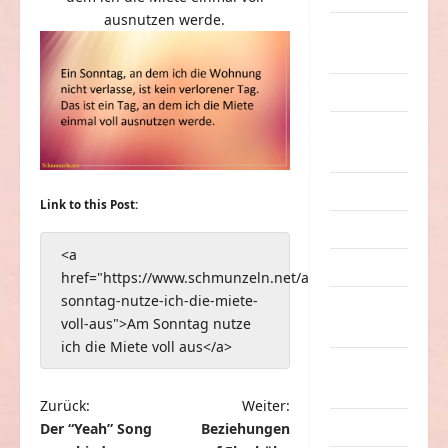
ausnutzen werde.
eklige
Sachen
Erwachsene
Essen &
Getränke
Freizeit
Link to this Post:
Jugendliche
<a
Kinder
href="https://www.schmunzeln.net/am-
sonntag-nutze-ich-die-miete-
Kunst &
voll-aus">Am Sonntag nutze
Kultur
ich die Miete voll aus</a>
lustige
Sachen
B
Zurück:
Weiter:
Musik
Der “Yeah” Song
Beziehungen
e