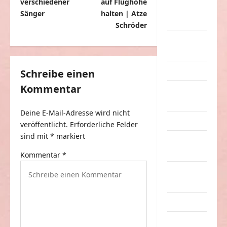
verschiedener
auf Flughöhe
nervige
i
Sänger
halten | Atze
Sachen
t
Schröder
Party &
r
Feiern
a
Picdump
g
Schreibe einen
Kommentar
s
Pleiten &
Pannen
n
Deine E-Mail-Adresse wird nicht
a
Sonstiges
veröffentlicht.
Erforderliche Felder
v
sind mit
*
markiert
soziale
i
Taten
Kommentar
*
g
Sport &
a
Turnen
t
Sprüche
i
Streiche