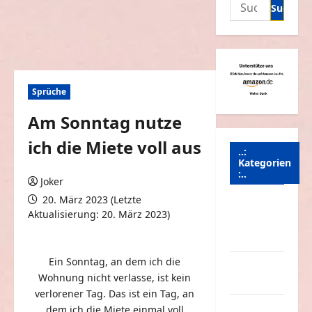
Suchen
nach:
Sprüche
Am Sonntag nutze
ich die Miete voll aus
..:
Kategorien
:..
Joker
20. März 2023 (Letzte
Animierte
Aktualisierung: 20. März 2023)
Bilder &
0 Kommentare
Gifs
Ein Sonntag, an dem ich die
Arbeit &
Wohnung nicht verlasse, ist kein
Beruf
verlorener Tag. Das ist ein Tag, an
Dummheiten
dem ich die Miete einmal voll