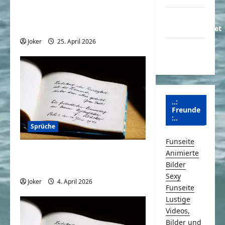
Ich würde ja gerne ein paar
Über
Kilos verlieren
Schmunzeln.net
Joker
25. April 2026
0
Versicherung
& Co.
..:
Freunde
:..
Sprüche
Funseite
Wenn der Kollege nicht da
Animierte
Bilder
ist
Sexy
Joker
4. April 2026
0
Funseite
Lustige
Videos,
Bilder und