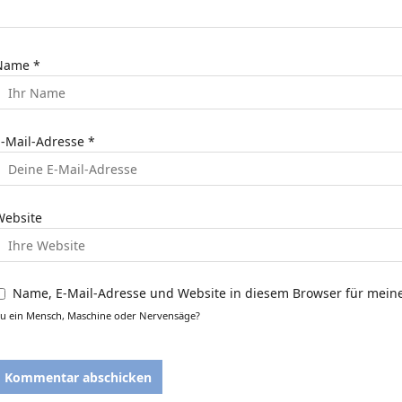
g
a
t
Name
*
o
E-Mail-Adresse
*
n
Website
Name, E-Mail-Adresse und Website in diesem Browser für mei
u ein Mensch, Maschine oder Nervensäge?