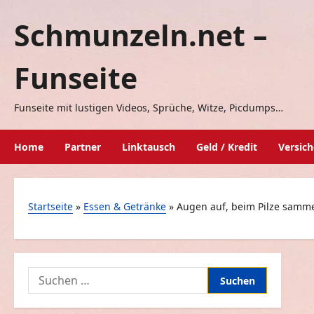
Zum
Schmunzeln.net –
Inhalt
springen
Funseite
Funseite mit lustigen Videos, Sprüche, Witze, Picdumps…
Home
Partner
Linktausch
Geld / Kredit
Versic
Startseite
»
Essen & Getränke
»
Augen auf, beim Pilze samm
Suchen
nach: