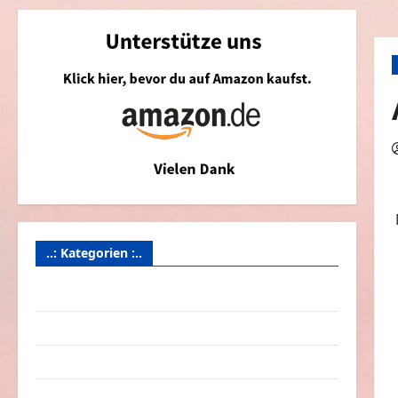
..: Kategorien :..
Animierte Bilder & Gifs
Arbeit & Beruf
Dummheiten
eklige Sachen