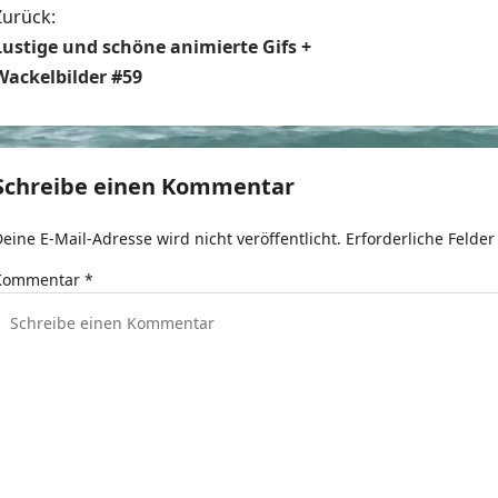
B
Zurück:
Lustige und schöne animierte Gifs +
e
Wackelbilder #59
t
r
Schreibe einen Kommentar
a
eine E-Mail-Adresse wird nicht veröffentlicht.
Erforderliche Felder
g
Kommentar
*
s
n
a
v