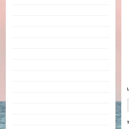
Erwachsene
Essen & Getränke
Freizeit
Jugendliche
Kinder
Kunst & Kultur
lustige Sachen
Musik
L
nervige Sachen
Party & Feiern
Picdump