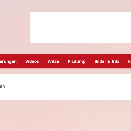
herungen
Videos
Witze
Picdump
Bilder & Gifs
K
eln