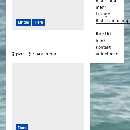
Bilder und
mehr
Lustige
Bildersammlung
Kinder
Tiere
Ihre Url
Kinder und Hunde eine
hier?
großartige Kombination
Kontakt
aufnehmen.
Joker
5. August 2026
0
Tiere