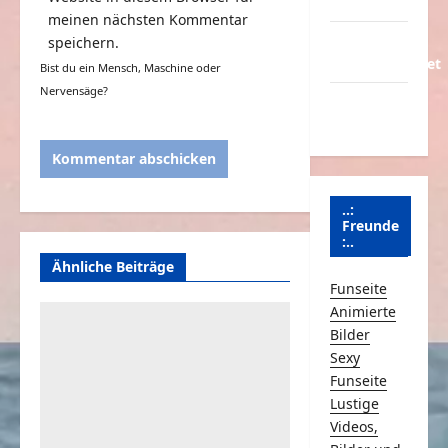
Partnerseiten
meinen nächsten Kommentar
Über
speichern.
Schmunzeln.net
Bist du ein Mensch, Maschine oder
Nervensäge?
Versicherung
& Co.
..:
Freunde
:..
Ähnliche Beiträge
Funseite
Animierte
Bilder
Sexy
Funseite
Lustige
Videos,