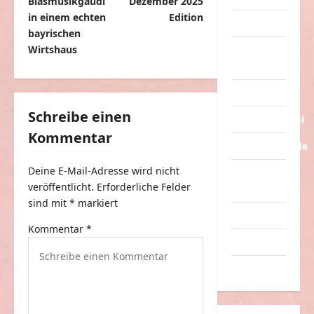
Blasmusikgaudi
Dezember 2025
t
in einem echten
Edition
Tiere
bayrischen
r
Wirtshaus
Urlaub &
a
Erholung
g
Verarschung
s
Schreibe einen
Verkehrsmittel
n
Kommentar
Verkehrsunfälle
a
v
Deine E-Mail-Adresse wird nicht
Verrückte
veröffentlicht.
Erforderliche Felder
Sachen
i
sind mit
*
markiert
g
Videos
Kommentar
*
a
Werbespots
t
Witze
i
o