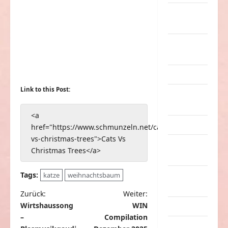
nervige
Sachen
Party &
Feiern
Picdump
Link to this Post:
Pleiten &
Pannen
<a
Sonstiges
href="https://www.schmunzeln.net/cats-
vs-christmas-trees">Cats Vs
soziale
Christmas Trees</a>
Taten
Tags:
katze
weihnachtsbaum
Sport &
Turnen
B
Zurück:
Weiter:
Wirtshaussong
WIN
Sprüche
e
–
Compilation
i
Streiche