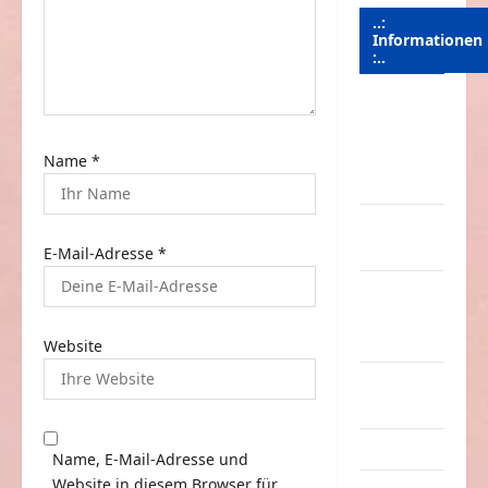
n
..:
Informationen
:..
Das
Funportal
für Spass &
Name
*
Unterhaltung
Geld /
Kredit
E-Mail-Adresse
*
Impressum
–
Datenschutz
Website
Kontakt /
Mitmachen
Linktausch
Name, E-Mail-Adresse und
Website in diesem Browser für