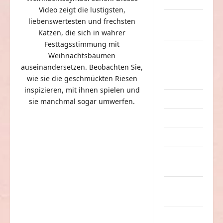
Dummheiten
Video zeigt die lustigsten,
eklige
liebenswertesten und frechsten
Sachen
Katzen, die sich in wahrer
Festtagsstimmung mit
Erwachsene
Weihnachtsbäumen
auseinandersetzen. Beobachten Sie,
Essen &
wie sie die geschmückten Riesen
Getränke
inspizieren, mit ihnen spielen und
Freizeit
sie manchmal sogar umwerfen.
Jugendliche
Kinder
Kunst &
Kultur
lustige
Sachen
Musik