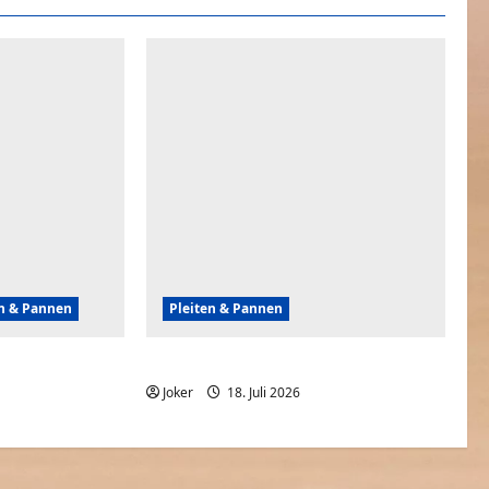
en & Pannen
Pleiten & Pannen
Gebäuden
Wenn Nachahmer baden gehen
t
Joker
18. Juli 2026
0
0