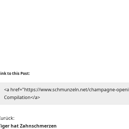
ink to this Post:
<a href="https://www.schmunzeln.net/champagne-openi
Compilation</a>
B
Zurück:
Tiger hat Zahnschmerzen