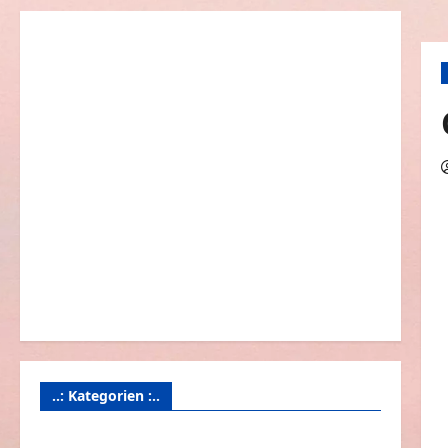
..: Kategorien :..
Animierte Bilder & Gifs