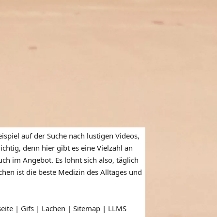
ispiel auf der Suche nach lustigen Videos,
htig, denn hier gibt es eine Vielzahl an
ch im Angebot. Es lohnt sich also, täglich
en ist die beste Medizin des Alltages und
seite | Gifs | Lachen |
Sitemap
|
LLMS