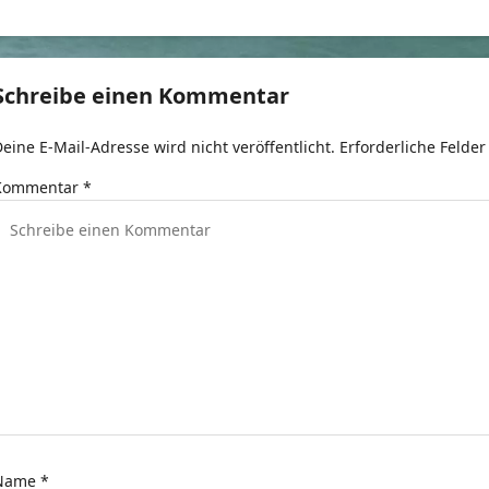
e
t
Schreibe einen Kommentar
r
eine E-Mail-Adresse wird nicht veröffentlicht.
Erforderliche Felder
a
Kommentar
*
g
s
n
a
v
g
a
Name
*