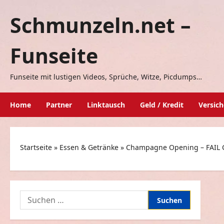
Zum
Schmunzeln.net –
Inhalt
springen
Funseite
Funseite mit lustigen Videos, Sprüche, Witze, Picdumps…
Home
Partner
Linktausch
Geld / Kredit
Versic
Startseite
»
Essen & Getränke
»
Champagne Opening – FAIL 
Suchen
nach: