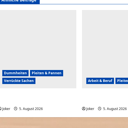
Dummheiten
Pleiten & Pannen
Verrückte Sachen
Arbeit & Beruf
Pleit
Komische Leute ernten sofort Karma
Wenn der Abriss von 
und Schande
komplett daneben geh
Joker
5. August 2026
0
Joker
5. August 2026