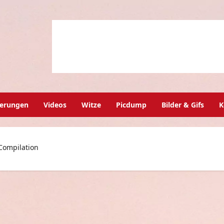
herungen
Videos
Witze
Picdump
Bilder & Gifs
K
Compilation