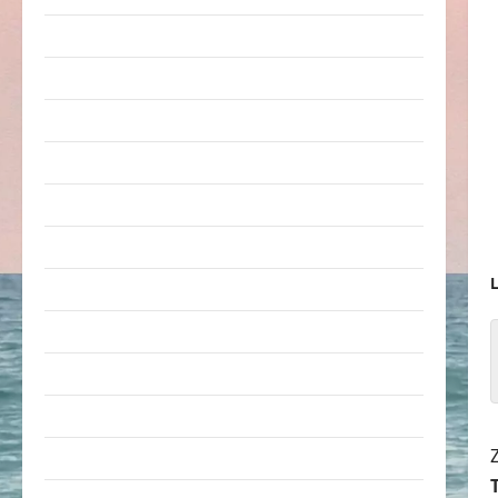
Arbeit & Beruf
Dummheiten
eklige Sachen
Erwachsene
Essen & Getränke
Freizeit
L
Jugendliche
Kinder
Kunst & Kultur
lustige Sachen
Musik