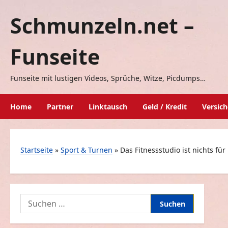
Zum
Schmunzeln.net –
Inhalt
springen
Funseite
Funseite mit lustigen Videos, Sprüche, Witze, Picdumps…
Home
Partner
Linktausch
Geld / Kredit
Versic
Startseite
»
Sport & Turnen
»
Das Fitnessstudio ist nichts für
Suchen
nach: