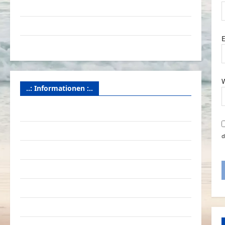
Videos
i
Werbespots
Witze
..: Informationen :..
Das Funportal für Spass & Unterhaltung
Geld / Kredit
d
Impressum – Datenschutz
Kontakt / Mitmachen
Linktausch
Partnerseiten