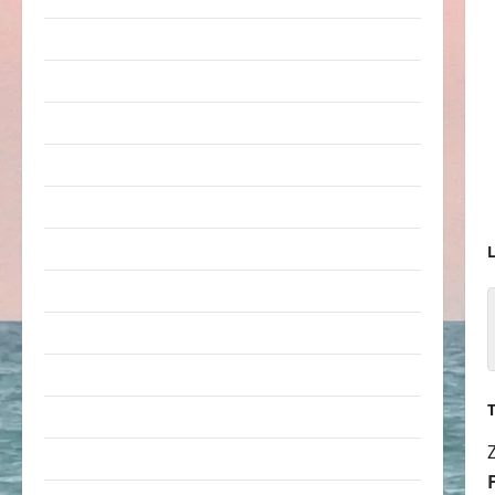
Erwachsene
Essen & Getränke
Freizeit
Jugendliche
Kinder
Kunst & Kultur
L
lustige Sachen
Musik
nervige Sachen
Party & Feiern
Picdump