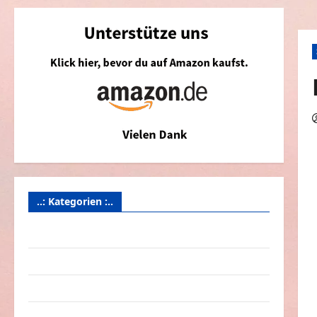
..: Kategorien :..
Animierte Bilder & Gifs
Arbeit & Beruf
Dummheiten
eklige Sachen