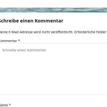
e
t
Schreibe einen Kommentar
r
eine E-Mail-Adresse wird nicht veröffentlicht.
Erforderliche Felder
a
Kommentar
*
g
s
n
a
v
g
a
Name
*