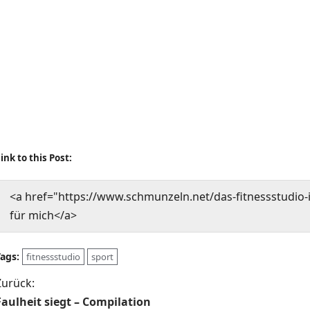
ink to this Post:
<a href="https://www.schmunzeln.net/das-fitnessstudio-is
für mich</a>
Tags:
fitnessstudio
sport
B
Zurück:
Faulheit siegt – Compilation