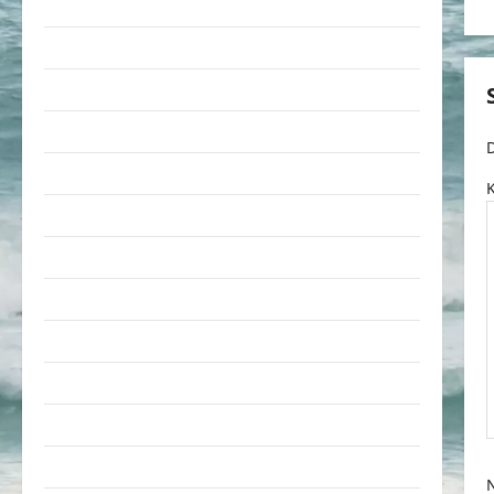
Pleiten & Pannen
i
Sonstiges
soziale Taten
Sport & Turnen
D
Sprüche
Streiche
Tiere
Urlaub & Erholung
Verarschung
Verkehrsmittel
i
Verkehrsunfälle
Verrückte Sachen