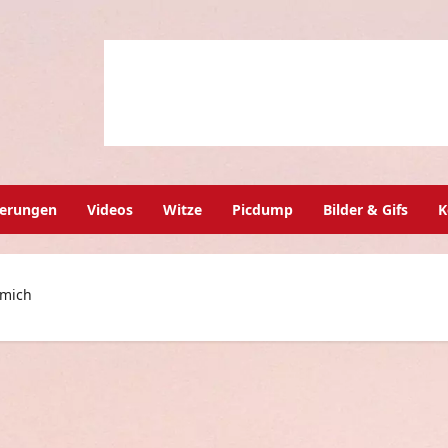
herungen
Videos
Witze
Picdump
Bilder & Gifs
K
 mich