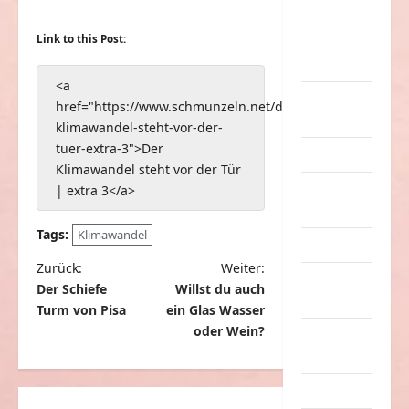
Musik
Link to this Post:
nervige
Sachen
<a
Party &
href="https://www.schmunzeln.net/der-
Feiern
klimawandel-steht-vor-der-
tuer-extra-3">Der
Picdump
Klimawandel steht vor der Tür
Pleiten &
| extra 3</a>
Pannen
Tags:
Klimawandel
Sonstiges
B
Zurück:
Weiter:
soziale
Der Schiefe
Willst du auch
e
Taten
Turm von Pisa
ein Glas Wasser
i
oder Wein?
Sport &
t
Turnen
r
Sprüche