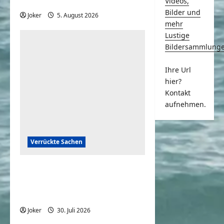
sofort Karma und Schande
Videos,
Bilder und
Joker
5. August 2026
0
mehr
Lustige
Bildersammlung
Ihre Url
hier?
Kontakt
aufnehmen.
Verrückte Sachen
Mona Lisa: Kündigung beim
Louvre? | Bilder allein
zuhaus | ARTE
Joker
30. Juli 2026
0