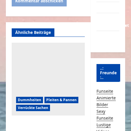
Partnerseiten
Über
Schmunzeln.net
Ähnliche Beiträge
Versicherung
& Co.
..:
Freunde
:..
Funseite
Animierte
Dummheiten
Pleiten & Pannen
Bilder
Verrückte Sachen
Sexy
Funseite
Komische Leute ernten
Lustige