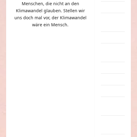
Menschen, die nicht an den
Dummheiten
Klimawandel glauben. Stellen wir
uns doch mal vor, der Klimawandel
eklige
wäre ein Mensch.
Sachen
Erwachsene
Essen &
Getränke
Freizeit
Jugendliche
Kinder
Kunst &
Kultur
lustige
Sachen