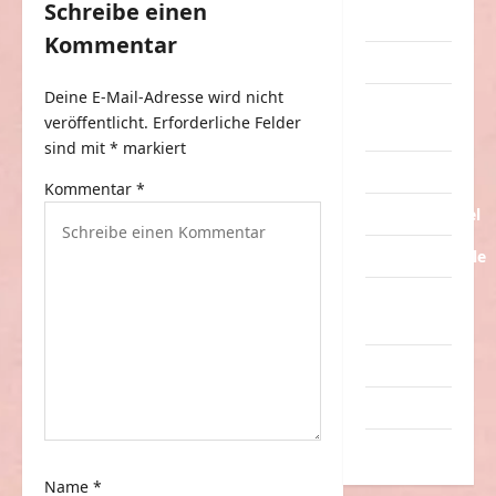
a
Schreibe einen
Streiche
g
Kommentar
Tiere
s
Deine E-Mail-Adresse wird nicht
n
Urlaub &
veröffentlicht.
Erforderliche Felder
Erholung
a
sind mit
*
markiert
v
Verarschung
Kommentar
*
i
Verkehrsmittel
g
Verkehrsunfälle
a
Verrückte
t
Sachen
i
Videos
o
Werbespots
n
Witze
Name
*