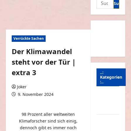
Suchen
nach:
Verrückte Sachen
Der Klimawandel
steht vor der Tür |
extra 3
..:
Kategorien
:..
Joker
9. November 2024
Animierte
0 Kommentare
Bilder &
Gifs
98 Prozent aller weltweiten
Arbeit &
Klimaforscher sind sich einig,
Beruf
dennoch gibt es immer noch