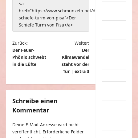
<a
nervige
href="https://www.schmunzeln.net/der-
Sachen
schiefe-turm-von-pisa">Der
Schiefe Turm von Pisa</a>
Party &
Feiern
B
Zurück:
Weiter:
Picdump
Der Feuer-
Der
e
Pleiten &
Phönix schwebt
Klimawandel
i
Pannen
in die Lüfte
steht vor der
t
Tür | extra 3
Sonstiges
r
soziale
a
Taten
g
Schreibe einen
Sport &
Kommentar
s
Turnen
n
Deine E-Mail-Adresse wird nicht
Sprüche
a
veröffentlicht.
Erforderliche Felder
Streiche