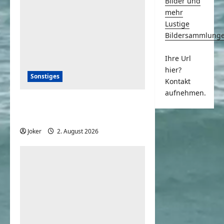
Bilder und
mehr
Lustige
Bildersammlung
Ihre Url
hier?
Sonstiges
Kontakt
aufnehmen.
20+ deutsche Komiker der
80er – damals und heute
Joker
2. August 2026
0