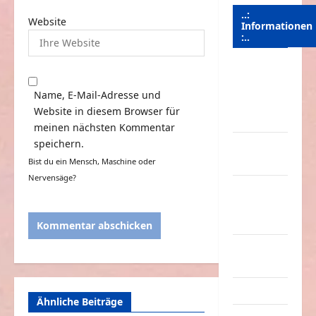
..:
Website
Informationen
:..
Das
Funportal
Name, E-Mail-Adresse und
für Spass &
Website in diesem Browser für
Unterhaltung
meinen nächsten Kommentar
speichern.
Geld /
Kredit
Bist du ein Mensch, Maschine oder
Nervensäge?
Impressum
–
Datenschutz
Kontakt /
Mitmachen
Linktausch
Ähnliche Beiträge