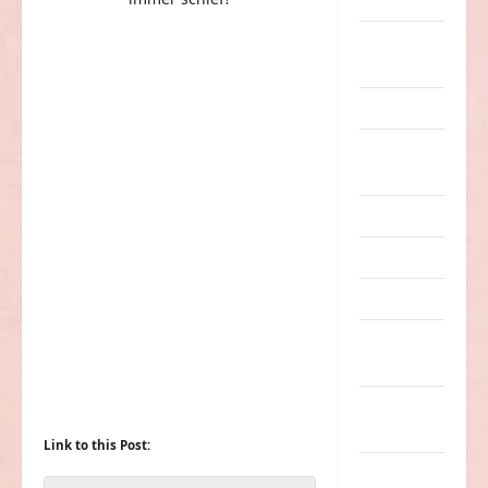
Dummheiten
eklige
Sachen
Erwachsene
Essen &
Getränke
Freizeit
Jugendliche
Kinder
Kunst &
Kultur
lustige
Sachen
Link to this Post:
Musik