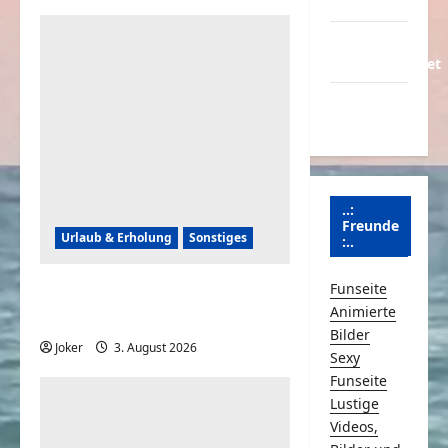
Partnerseiten
Über
Schmunzeln.net
Versicherung
& Co.
..:
Freunde
Urlaub & Erholung
Sonstiges
:..
Funseite
Einfache und simple
Animierte
Sicherheitstipps für Reisen
Bilder
Joker
3. August 2026
0
Sexy
Funseite
Lustige
Videos,