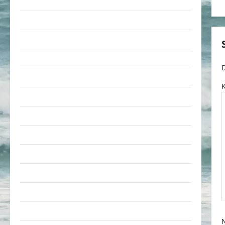
nervige Sachen
i
Party & Feiern
Picdump
Pleiten & Pannen
D
Sonstiges
soziale Taten
Sport & Turnen
Sprüche
Streiche
Tiere
i
Urlaub & Erholung
Verarschung