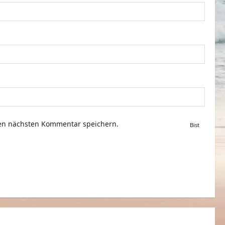
nen nächsten Kommentar speichern.
Bist