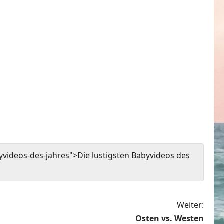
yvideos-des-jahres">Die lustigsten Babyvideos des
Weiter:
Osten vs. Westen