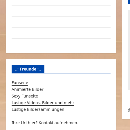
Linktausch
Partnerseiten
Über Schmunzeln.net
Versicherung & Co.
..: Freunde :..
Funseite
Animierte Bilder
Sexy Funseite
Lustige Videos, Bilder und mehr
Lustige Bildersammlungen
Ihre Url hier? Kontakt aufnehmen.