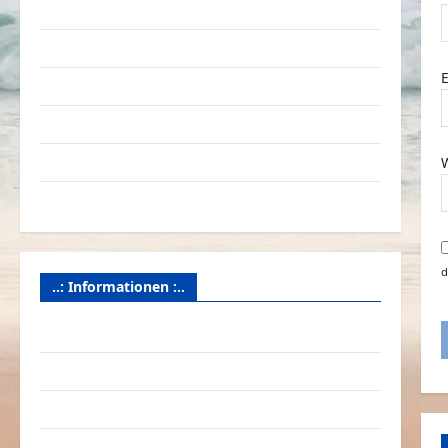
Verkehrsmittel
Verkehrsunfälle
i
Verrückte Sachen
Videos
Werbespots
Witze
d
..: Informationen :..
Das Funportal für Spass & Unterhaltung
Geld / Kredit
Impressum – Datenschutz
Kontakt / Mitmachen