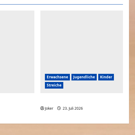
Erwachsene
Jugendliche
Kinder
Streiche
er
Wenn du eine Schwester hast
0
Joker
23. Juli 2026
0