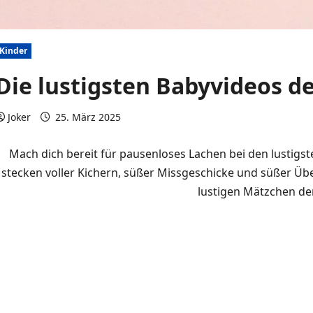
Kinder
Die lustigsten Babyvideos de
Joker
25. März 2025
0 Kommentare
Mach dich bereit für pausenloses Lachen bei den lustig
stecken voller Kichern, süßer Missgeschicke und süßer Ü
lustigen Mätzchen de