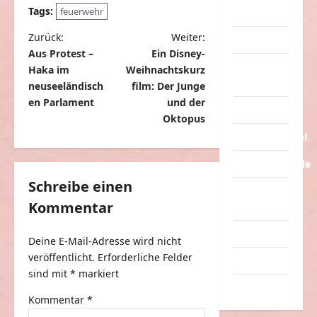
Tags:
feuerwehr
Streiche
B
Zurück:
Weiter:
Tiere
Aus Protest –
Ein Disney-
e
Urlaub &
Haka im
Weihnachtskurz
i
Erholung
neuseeländisch
film: Der Junge
t
en Parlament
und der
Verarschung
Oktopus
r
Verkehrsmittel
a
Verkehrsunfälle
g
Schreibe einen
s
Verrückte
Kommentar
Sachen
n
a
Videos
Deine E-Mail-Adresse wird nicht
v
veröffentlicht.
Erforderliche Felder
Werbespots
sind mit
*
markiert
i
Witze
g
Kommentar
*