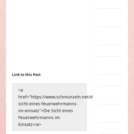
Musik
nervige
Sachen
Party &
Feiern
Picdump
Pleiten &
Pannen
Link to this Post:
Sonstiges
<a
soziale
href="https://www.schmunzeln.net/die-
Taten
sicht-eines-feuerwehrmanns-
Sport &
im-einsatz">Die Sicht eines
Turnen
Feuerwehrmanns im
Einsatz</a>
Sprüche