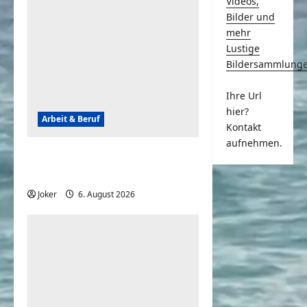
Videos,
Bilder und
mehr
Lustige
Bildersammlung
Ihre Url
hier?
Arbeit & Beruf
Kontakt
aufnehmen.
Tagesschau – Das war so
nicht geplant, aber lustig
Joker
6. August 2026
0