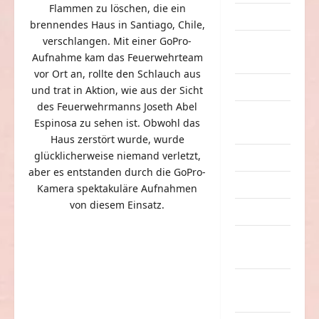
Flammen zu löschen, die ein
Dummheiten
brennendes Haus in Santiago, Chile,
verschlangen. Mit einer GoPro-
eklige
Aufnahme kam das Feuerwehrteam
Sachen
vor Ort an, rollte den Schlauch aus
Erwachsene
und trat in Aktion, wie aus der Sicht
des Feuerwehrmanns Joseth Abel
Essen &
Espinosa zu sehen ist. Obwohl das
Getränke
Haus zerstört wurde, wurde
glücklicherweise niemand verletzt,
Freizeit
aber es entstanden durch die GoPro-
Jugendliche
Kamera spektakuläre Aufnahmen
von diesem Einsatz.
Kinder
Kunst &
Kultur
lustige
Sachen