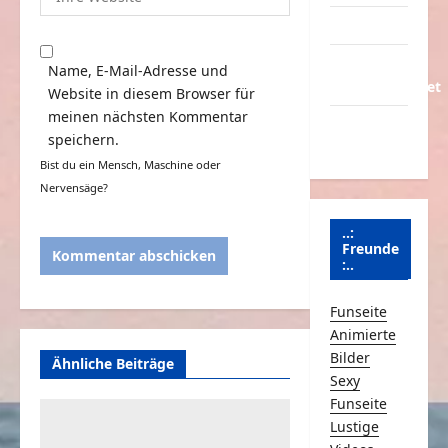
Partnerseiten
Über
Name, E-Mail-Adresse und
Schmunzeln.net
Website in diesem Browser für
meinen nächsten Kommentar
Versicherung
speichern.
& Co.
Bist du ein Mensch, Maschine oder
Nervensäge?
..:
Freunde
:..
Funseite
Animierte
Bilder
Ähnliche Beiträge
Sexy
Funseite
Lustige