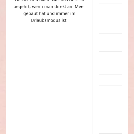
begehrt, wenn man direkt am Meer
eklige
gebaut hat und immer im
Sachen
Urlaubsmodus ist.
Erwachsene
Essen &
Getränke
Freizeit
Jugendliche
Kinder
Kunst &
Kultur
lustige
Sachen
Musik