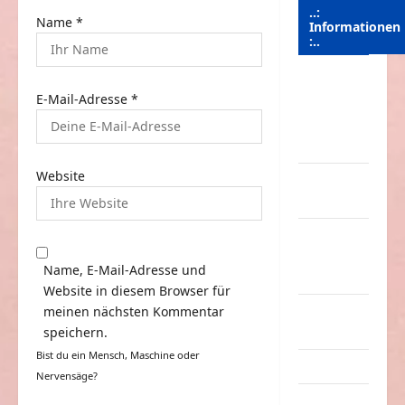
..:
Name
*
Informationen
:..
Das
E-Mail-Adresse
*
Funportal
für Spass &
Unterhaltung
Website
Geld /
Kredit
Impressum
–
Name, E-Mail-Adresse und
Datenschutz
Website in diesem Browser für
Kontakt /
meinen nächsten Kommentar
Mitmachen
speichern.
Bist du ein Mensch, Maschine oder
Linktausch
Nervensäge?
Partnerseiten