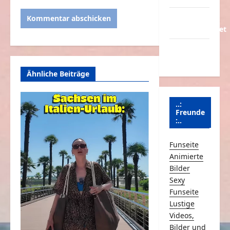
Über
Schmunzeln.net
Versicherung
& Co.
Ähnliche Beiträge
..:
Freunde
:..
Funseite
Animierte
Bilder
Sexy
Funseite
Lustige
Videos,
Bilder und