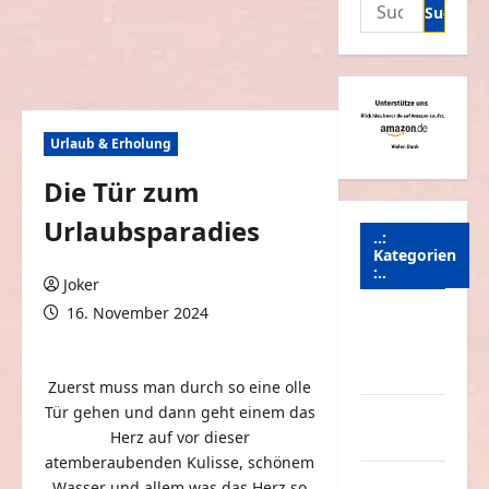
Suchen
nach:
Urlaub & Erholung
Die Tür zum
Urlaubsparadies
..:
Kategorien
:..
Joker
16. November 2024
Animierte
0 Kommentare
Bilder &
Gifs
Zuerst muss man durch so eine olle
Tür gehen und dann geht einem das
Arbeit &
Herz auf vor dieser
Beruf
atemberaubenden Kulisse, schönem
Dummheiten
Wasser und allem was das Herz so