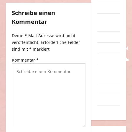
s
Tiere
Schreibe einen
n
Urlaub &
Kommentar
a
Erholung
v
Deine E-Mail-Adresse wird nicht
Verarschung
veröffentlicht.
Erforderliche Felder
i
Verkehrsmittel
sind mit
*
markiert
g
Verkehrsunfälle
Kommentar
*
a
Verrückte
t
Sachen
i
Videos
o
n
Werbespots
Witze