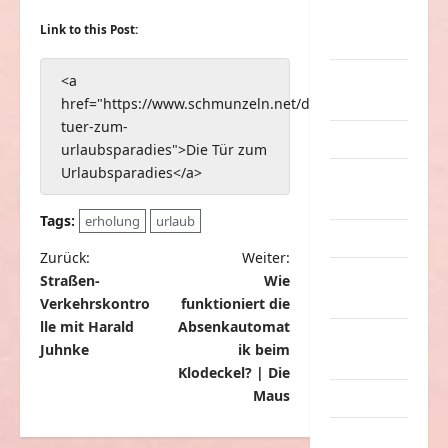
nervige
Link to this Post:
Sachen
Party &
<a
Feiern
href="https://www.schmunzeln.net/die-
tuer-zum-
Picdump
urlaubsparadies">Die Tür zum
Urlaubsparadies</a>
Pleiten &
Pannen
Tags:
erholung
urlaub
Sonstiges
B
Zurück:
Weiter:
soziale
Straßen-
Wie
e
Taten
Verkehrskontro
funktioniert die
i
lle mit Harald
Absenkautomat
Sport &
t
Juhnke
ik beim
Turnen
Klodeckel? | Die
r
Maus
Sprüche
a
Streiche
g