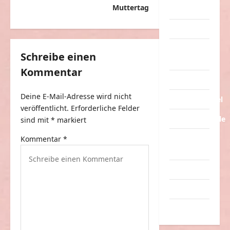
t
Muttertag
Streiche
r
Tiere
a
Urlaub &
g
Schreibe einen
Erholung
Kommentar
s
Verarschung
n
Deine E-Mail-Adresse wird nicht
Verkehrsmittel
a
veröffentlicht.
Erforderliche Felder
v
Verkehrsunfälle
sind mit
*
markiert
i
Verrückte
Kommentar
*
g
Sachen
a
Videos
t
Werbespots
i
Witze
o