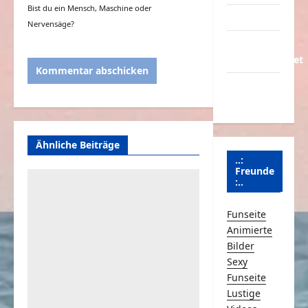
Bist du ein Mensch, Maschine oder
Partnerseiten
Nervensäge?
Über
Schmunzeln.net
Versicherung
& Co.
Ähnliche Beiträge
..:
Freunde
:..
Funseite
Animierte
Bilder
Sexy
Funseite
Lustige