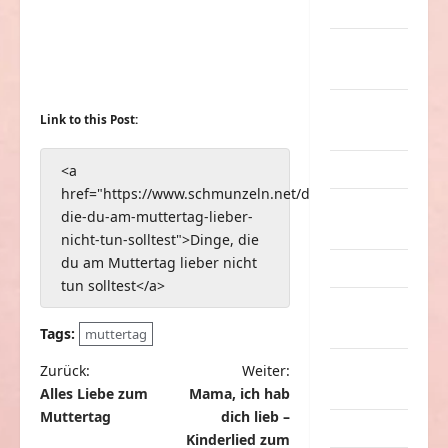
Musik
nervige
Sachen
Party &
Link to this Post:
Feiern
Picdump
<a
href="https://www.schmunzeln.net/dinge-
Pleiten &
die-du-am-muttertag-lieber-
Pannen
nicht-tun-solltest">Dinge, die
du am Muttertag lieber nicht
Sonstiges
tun solltest</a>
soziale
Taten
Tags:
muttertag
Sport &
B
Zurück:
Weiter:
Turnen
Alles Liebe zum
Mama, ich hab
e
Muttertag
dich lieb –
Sprüche
i
Kinderlied zum