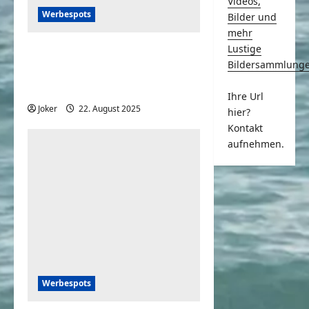
Videos,
Werbespots
Bilder und
mehr
Lustige
15 historische Werbungen,
Bildersammlung
die heute undenkbar
wären
Ihre Url
Joker
22. August 2025
0
hier?
Kontakt
aufnehmen.
Werbespots