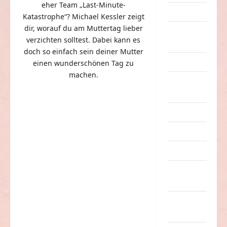
eher Team „Last-Minute-
Dummheiten
Katastrophe“? Michael Kessler zeigt
dir, worauf du am Muttertag lieber
eklige
verzichten solltest. Dabei kann es
Sachen
doch so einfach sein deiner Mutter
Erwachsene
einen wunderschönen Tag zu
machen.
Essen &
Getränke
Freizeit
Jugendliche
Kinder
Kunst &
Kultur
lustige
Sachen