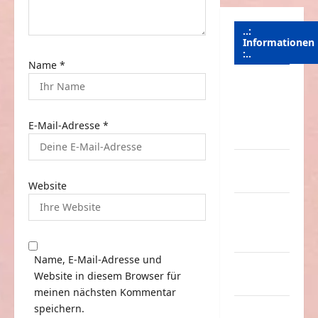
n
..:
Informationen
:..
Name
*
Das
Funportal
für Spass &
E-Mail-Adresse
*
Unterhaltung
Geld /
Kredit
Website
Impressum
–
Datenschutz
Name, E-Mail-Adresse und
Kontakt /
Website in diesem Browser für
Mitmachen
meinen nächsten Kommentar
speichern.
Linktausch