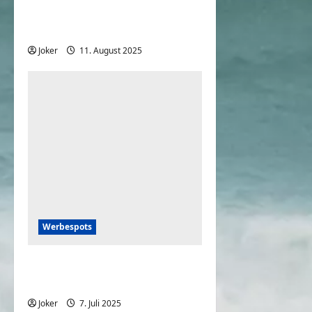
Damals war Werbung noch
lustiger
Joker
11. August 2025
0
Werbespots
Kinder Schokolade
Werbung 1986
Joker
7. Juli 2025
0