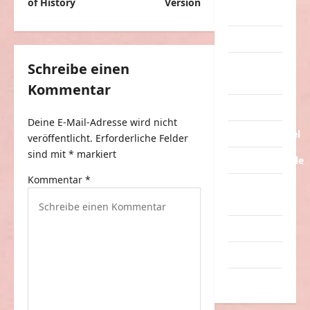
t
of History
Version
Streiche
r
Tiere
a
Urlaub &
g
Schreibe einen
Erholung
Kommentar
s
Verarschung
n
Deine E-Mail-Adresse wird nicht
a
Verkehrsmittel
veröffentlicht.
Erforderliche Felder
v
sind mit
*
markiert
Verkehrsunfälle
i
Kommentar
*
Verrückte
g
Sachen
a
Videos
t
Werbespots
i
o
Witze
n