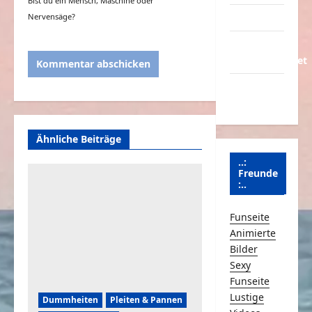
Bist du ein Mensch, Maschine oder
Nervensäge?
Partnerseiten
Über
Schmunzeln.net
Versicherung
& Co.
Ähnliche Beiträge
..:
Freunde
:..
Funseite
Animierte
Bilder
Sexy
Funseite
Lustige
Dummheiten
Pleiten & Pannen