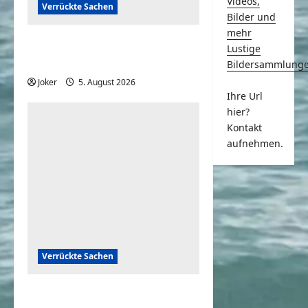
Videos,
Verrückte Sachen
Bilder und
mehr
Komische Leute ernten
Lustige
sofort Karma und Schande
Bildersammlung
Joker
5. August 2026
0
Ihre Url
hier?
Kontakt
aufnehmen.
Verrückte Sachen
Mona Lisa: Kündigung beim