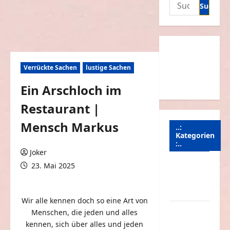
Suchen
nach:
Verrückte Sachen
lustige Sachen
Ein Arschloch im
Restaurant |
Mensch Markus
..:
Kategorien
:..
Joker
23. Mai 2025
Animierte
0 Kommentare
Bilder &
Gifs
Wir alle kennen doch so eine Art von
Arbeit &
Menschen, die jeden und alles
Beruf
kennen, sich über alles und jeden