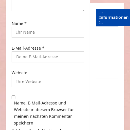
..:
Informationen
:..
Name
*
Das
Funportal
E-Mail-Adresse
*
für Spass &
Unterhaltung
Geld /
Website
Kredit
Impressum
–
Datenschutz
Name, E-Mail-Adresse und
Kontakt /
Website in diesem Browser für
Mitmachen
meinen nächsten Kommentar
speichern.
Linktausch