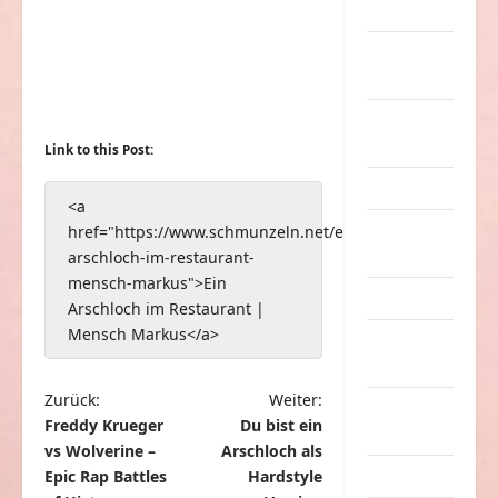
Musik
nervige
Sachen
Party &
Feiern
Link to this Post:
Picdump
<a
Pleiten &
href="https://www.schmunzeln.net/ein-
Pannen
arschloch-im-restaurant-
mensch-markus">Ein
Sonstiges
Arschloch im Restaurant |
Mensch Markus</a>
soziale
Taten
B
Zurück:
Weiter:
Sport &
Freddy Krueger
Du bist ein
e
Turnen
vs Wolverine –
Arschloch als
i
Epic Rap Battles
Hardstyle
Sprüche