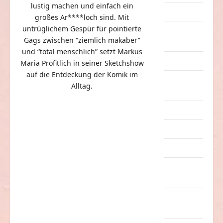
lustig machen und einfach ein
Dummheiten
großes Ar****loch sind. Mit
untrüglichem Gespür für pointierte
eklige
Gags zwischen “ziemlich makaber”
Sachen
und “total menschlich” setzt Markus
Erwachsene
Maria Profitlich in seiner Sketchshow
auf die Entdeckung der Komik im
Essen &
Alltag
.
Getränke
Freizeit
Jugendliche
Kinder
Kunst &
Kultur
lustige
Sachen