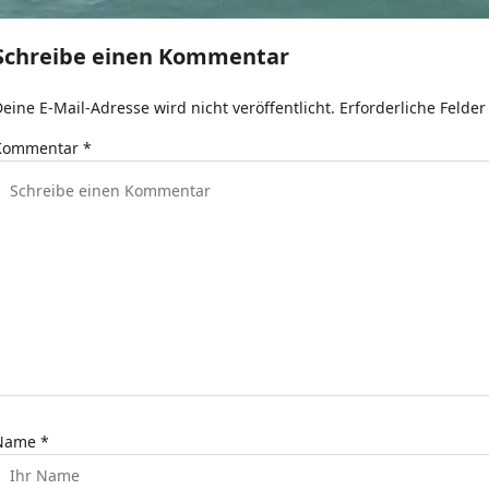
t
r
Schreibe einen Kommentar
a
eine E-Mail-Adresse wird nicht veröffentlicht.
Erforderliche Felder
g
Kommentar
*
s
n
a
v
g
a
t
Name
*