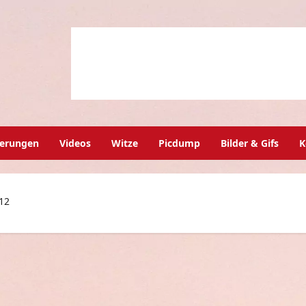
herungen
Videos
Witze
Picdump
Bilder & Gifs
K
012