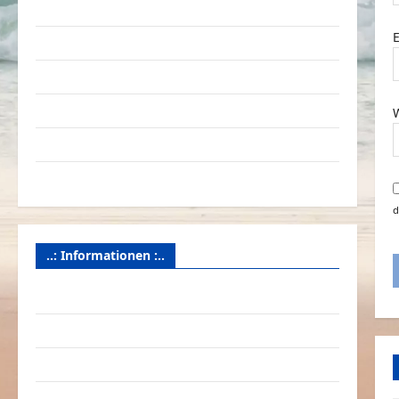
Verkehrsmittel
Verkehrsunfälle
Verrückte Sachen
Videos
Werbespots
Witze
d
..: Informationen :..
Das Funportal für Spass & Unterhaltung
Geld / Kredit
Impressum – Datenschutz
Kontakt / Mitmachen