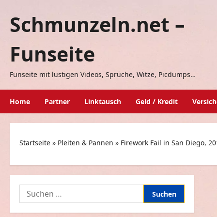
Zum
Schmunzeln.net –
Inhalt
springen
Funseite
Funseite mit lustigen Videos, Sprüche, Witze, Picdumps…
Home
Partner
Linktausch
Geld / Kredit
Versic
Startseite
»
Pleiten & Pannen
»
Firework Fail in San Diego, 2
Suchen
nach: