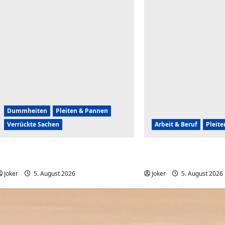
Dummheiten
Pleiten & Pannen
Verrückte Sachen
Arbeit & Beruf
Pleit
Komische Leute ernten sofort Karma
Wenn der Abriss von 
und Schande
komplett daneben geh
Joker
5. August 2026
0
Joker
5. August 2026