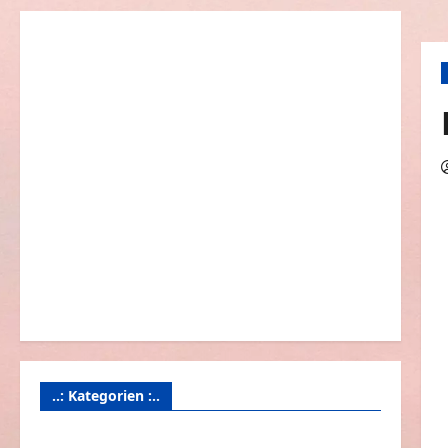
..: Kategorien :..
Animierte Bilder & Gifs