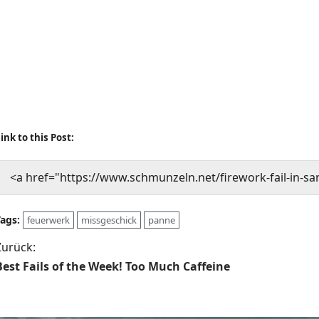
ink to this Post:
<a href="https://www.schmunzeln.net/firework-fail-in-sa
Tags:
feuerwerk
missgeschick
panne
B
Zurück:
Best Fails of the Week! Too Much Caffeine
e