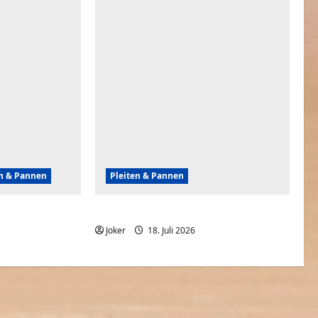
en & Pannen
Pleiten & Pannen
Gebäuden
Wenn Nachahmer baden gehen
t
Joker
18. Juli 2026
0
0