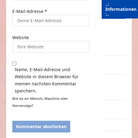
..:
Informationen
E-Mail-Adresse
*
:..
Das
Funportal
Website
für Spass &
Unterhaltung
Geld /
Kredit
Name, E-Mail-Adresse und
Website in diesem Browser für
Impressum
meinen nächsten Kommentar
–
speichern.
Datenschutz
Bist du ein Mensch, Maschine oder
Kontakt /
Nervensäge?
Mitmachen
Linktausch
Partnerseiten