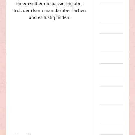
einem selber nie passieren, aber
eklige
trotzdem kann man darüber lachen
Sachen
und es lustig finden.
Erwachsene
Essen &
Getränke
Freizeit
Jugendliche
Kinder
Kunst &
Kultur
lustige
Sachen
Musik