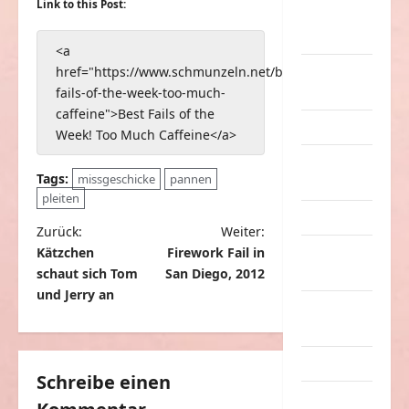
Link to this Post:
nervige
Sachen
<a
Party &
href="https://www.schmunzeln.net/best-
Feiern
fails-of-the-week-too-much-
caffeine">Best Fails of the
Picdump
Week! Too Much Caffeine</a>
Pleiten &
Tags:
missgeschicke
pannen
Pannen
pleiten
Sonstiges
B
Zurück:
Weiter:
soziale
Kätzchen
Firework Fail in
e
Taten
schaut sich Tom
San Diego, 2012
i
und Jerry an
Sport &
t
Turnen
r
Sprüche
a
Schreibe einen
Streiche
g