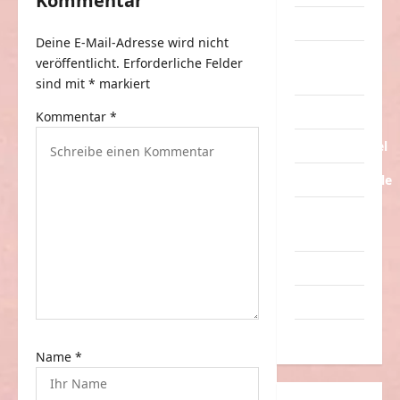
Kommentar
s
Tiere
Deine E-Mail-Adresse wird nicht
n
Urlaub &
veröffentlicht.
Erforderliche Felder
a
Erholung
sind mit
*
markiert
v
Verarschung
Kommentar
*
i
Verkehrsmittel
g
Verkehrsunfälle
a
t
Verrückte
Sachen
i
o
Videos
n
Werbespots
Witze
Name
*