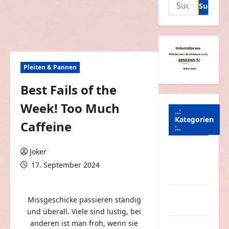
Suchen
nach:
Pleiten & Pannen
Best Fails of the
Week! Too Much
..:
Kategorien
Caffeine
:..
Animierte
Joker
Bilder &
17. September 2024
Gifs
0 Kommentare
Arbeit &
Missgeschicke passieren ständig
Beruf
und überall. Viele sind lustig, bei
anderen ist man froh, wenn sie
Dummheiten