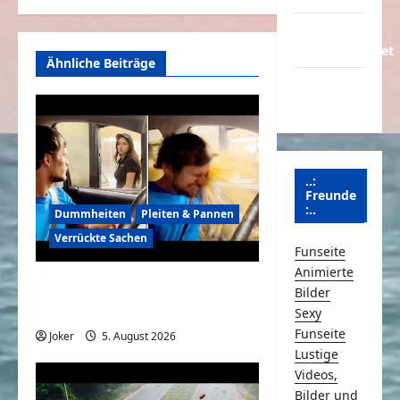
Über
Schmunzeln.net
Ähnliche Beiträge
Versicherung
& Co.
..:
Freunde
:..
Dummheiten
Pleiten & Pannen
Verrückte Sachen
Funseite
Animierte
Komische Leute ernten
Bilder
sofort Karma und Schande
Sexy
Funseite
Joker
5. August 2026
0
Lustige
Videos,
Bilder und