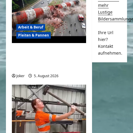
mehr
Lustige
Bildersammlung
Arbeit & Beruf
Ihre Url
Pleiten & Pannen
hier?
Kontakt
Wenn der Abriss von
aufnehmen.
Gebäuden komplett
daneben geht
Joker
5. August 2026
0