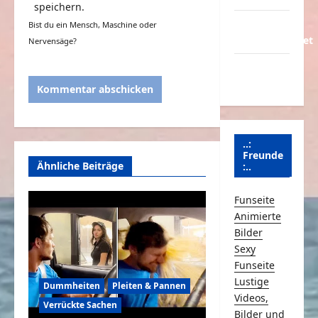
speichern.
Über
Bist du ein Mensch, Maschine oder
Schmunzeln.net
Nervensäge?
Versicherung
& Co.
..:
Freunde
Ähnliche Beiträge
:..
Funseite
Animierte
Bilder
Sexy
Funseite
Lustige
Dummheiten
Pleiten & Pannen
Videos,
Verrückte Sachen
Bilder und