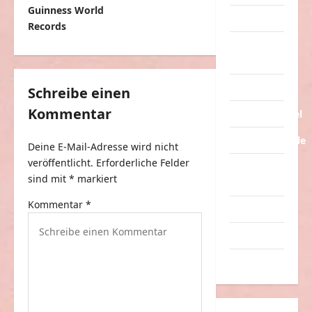
t
Guinness World
Tiere
Records
r
Urlaub &
a
Erholung
g
Verarschung
Schreibe einen
s
Kommentar
Verkehrsmittel
n
a
Verkehrsunfälle
Deine E-Mail-Adresse wird nicht
v
veröffentlicht.
Erforderliche Felder
Verrückte
sind mit
*
markiert
i
Sachen
g
Kommentar
*
Videos
a
Werbespots
t
Witze
i
o