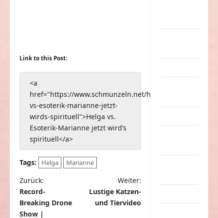
nervige
Sachen
Party &
Feiern
Link to this Post:
Picdump
<a
Pleiten &
href="https://www.schmunzeln.net/helga-
Pannen
vs-esoterik-marianne-jetzt-
Sonstiges
wirds-spirituell">Helga vs.
Esoterik-Marianne jetzt wird’s
soziale
spirituell</a>
Taten
Tags:
Helga
Marianne
Sport &
Turnen
B
Zurück:
Weiter:
Record-
Lustige Katzen-
Sprüche
e
Breaking Drone
und Tiervideo
i
Streiche
Show |