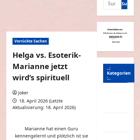
Suchen
nach:
Verrückte Sachen
Helga vs. Esoterik-
Marianne jetzt
..:
Kategorien
wird’s spirituell
:..
Animierte
Joker
Bilder &
18. April 2026 (Letzte
Gifs
Aktualisierung: 18. April 2026)
0 Kommentare
Arbeit &
Beruf
Marianne hat einen Guru
kennengelernt und plötzlich ist sie
Dummheiten