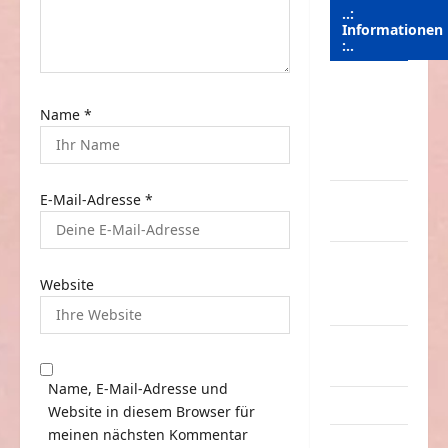
n
..:
Informationen
:..
Das
Name
*
Funportal
für Spass &
Unterhaltung
Geld /
E-Mail-Adresse
*
Kredit
Impressum
–
Website
Datenschutz
Kontakt /
Mitmachen
Name, E-Mail-Adresse und
Linktausch
Website in diesem Browser für
meinen nächsten Kommentar
Partnerseiten