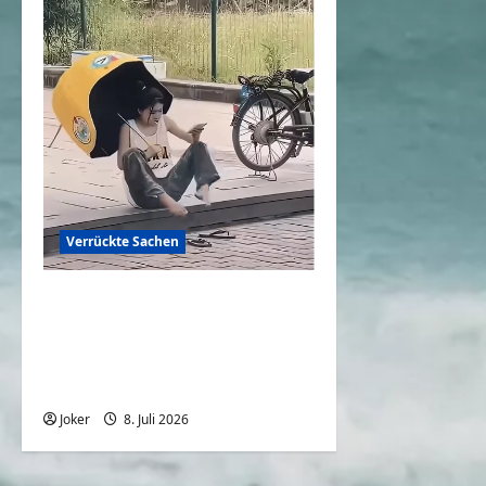
Verrückte Sachen
Backofen Natur: Wenn der
Alltag auf
rekordverdächtige Hitze
trifft
Joker
8. Juli 2026
0