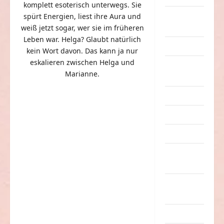
komplett esoterisch unterwegs. Sie
eklige
spürt Energien, liest ihre Aura und
Sachen
weiß jetzt sogar, wer sie im früheren
Leben war. Helga? Glaubt natürlich
Erwachsene
kein Wort davon. Das kann ja nur
eskalieren zwischen Helga und
Essen &
Marianne.
Getränke
Freizeit
Jugendliche
Kinder
Kunst &
Kultur
lustige
Sachen
Musik