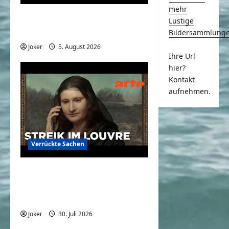
mehr
Komische Leute ernten
Lustige
sofort Karma und Schande
Bildersammlung
Joker
5. August 2026
0
Ihre Url
hier?
Kontakt
aufnehmen.
Verrückte Sachen
Mona Lisa: Kündigung beim
Louvre? | Bilder allein
zuhaus | ARTE
Joker
30. Juli 2026
0